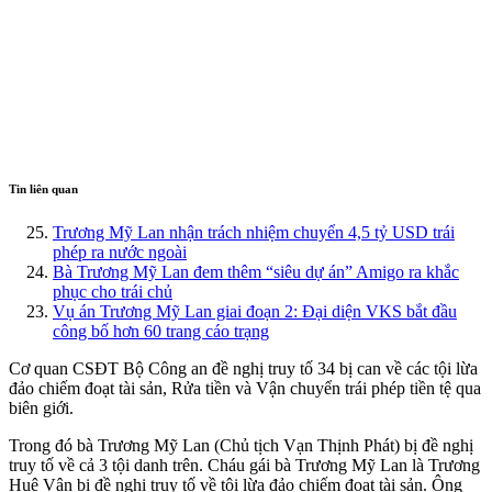
Tin liên quan
Trương Mỹ Lan nhận trách nhiệm chuyển 4,5 tỷ USD trái
phép ra nước ngoài
Bà Trương Mỹ Lan đem thêm “siêu dự án” Amigo ra khắc
phục cho trái chủ
Vụ án Trương Mỹ Lan giai đoạn 2: Đại diện VKS bắt đầu
công bố hơn 60 trang cáo trạng
Cơ quan CSĐT Bộ Công an đề nghị truy tố 34 bị can về các tội lừa
đảo chiếm đoạt tài sản, Rửa tiền và Vận chuyển trái phép tiền tệ qua
biên giới.
Trong đó bà Trương Mỹ Lan (Chủ tịch Vạn Thịnh Phát) bị đề nghị
truy tố về cả 3 tội danh trên. Cháu gái bà Trương Mỹ Lan là Trương
Huệ Vân bị đề nghị truy tố về tội lừa đảo chiếm đoạt tài sản. Ông