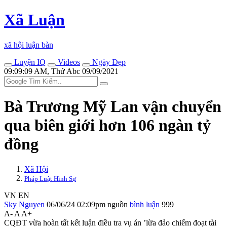
Xã Luận
xã hội luận bàn
Luyện IQ
Videos
Ngày Đẹp
09:09:09 AM, Thứ Abc 09/09/2021
Bà Trương Mỹ Lan vận chuyển
qua biên giới hơn 106 ngàn tỷ
đồng
Xã Hội
Pháp Luật Hình Sự
VN
EN
Sky Nguyen
06/06/24 02:09pm
nguồn
bình luận
999
A-
A
A+
CQĐT vừa hoàn tất kết luận điều tra vụ án ’lừa đảo chiếm đoạt tài