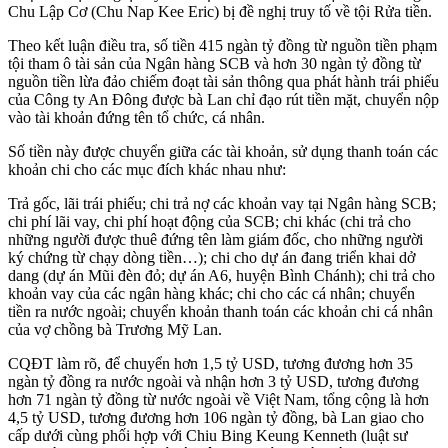
Chu Lập Cơ (Chu Nap Kee Eric) bị đề nghị truy tố về tội Rửa tiền.
Theo kết luận điều tra, số tiền 415 ngàn tỷ đồng từ nguồn tiền phạm
tội tham ô tài sản của Ngân hàng SCB và hơn 30 ngàn tỷ đồng từ
nguồn tiền lừa đảo chiếm đoạt tài sản thông qua phát hành trái phiếu
của Công ty An Đông được bà Lan chỉ đạo rút tiền mặt, chuyển nộp
vào tài khoản đứng tên tổ chức, cá nhân.
Số tiền này được chuyển giữa các tài khoản, sử dụng thanh toán các
khoản chi cho các mục đích khác nhau như:
Trả gốc, lãi trái phiếu; chi trả nợ các khoản vay tại Ngân hàng SCB;
chi phí lãi vay, chi phí hoạt động của SCB; chi khác (chi trả cho
những người được thuê đứng tên làm giám đốc, cho những người
ký chứng từ chạy dòng tiền…); chi cho dự án đang triển khai dở
dang (dự án Mũi đè‌n đ‌ỏ; dự án A6, huyện Bình Chánh); chi trả cho
khoản vay của các ngân hàng khác; chi cho các cá nhân; chuyển
tiền ra nước ngoài; chuyển khoản thanh toán các khoản chi cá nhân
của vợ chồng bà Trương Mỹ Lan.
CQĐT làm rõ, để chuyển hơn 1,5 tỷ USD, tương đương hơn 35
ngàn tỷ đồng ra nước ngoài và nhận hơn 3 tỷ USD, tương đương
hơn 71 ngàn tỷ đồng từ nước ngoài về Việt Nam, tổng cộng là hơn
4,5 tỷ USD, tương đương hơn 106 ngàn tỷ đồng, bà Lan giao cho
cấp dưới cùng phối hợp với Chiu Bing Keung Kenneth (luật sư