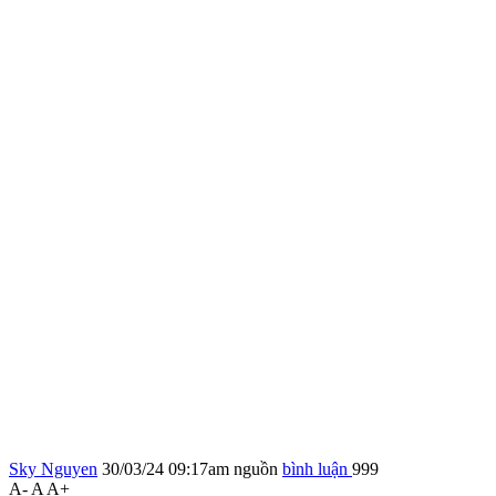
Sky Nguyen
30/03/24 09:17am
nguồn
bình luận
999
A-
A
A+