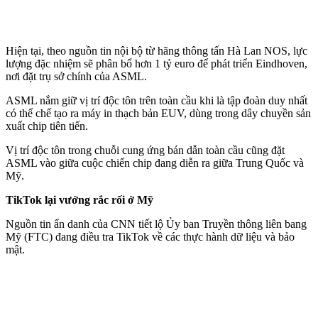
Hiện tại, theo nguồn tin nội bộ từ hãng thông tấn Hà Lan NOS, lực
lượng đặc nhiệm sẽ phân bổ hơn 1 tỷ euro để phát triển Eindhoven,
nơi đặt trụ sở chính của ASML.
ASML nắm giữ vị trí độc tôn trên toàn cầu khi là tập đoàn duy nhất
có thể chế tạo ra máy in thạch bản EUV, dùng trong dây chuyền sản
xuất chip tiên tiến.
Vị trí độc tôn trong chuỗi cung ứng bán dẫn toàn cầu cũng đặt
ASML vào giữa cuộc chiến chip đang diễn ra giữa Trung Quốc và
Mỹ.
TikTok lại vướng rắc rối ở Mỹ
Nguồn tin ẩn danh của CNN tiết lộ Ủy ban Truyền thông liên bang
Mỹ (FTC) đang điều tra TikTok về các thực hành dữ liệu và bảo
mật.