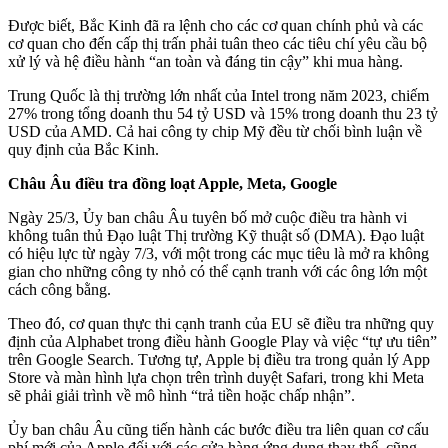
Được biết, Bắc Kinh đã ra lệnh cho các cơ quan chính phủ và các
cơ quan cho đến cấp thị trấn phải tuân theo các tiêu chí yêu cầu bộ
xử lý và hệ điều hành “an toàn và đáng tin cậy” khi mua hàng.
Trung Quốc là thị trường lớn nhất của Intel trong năm 2023, chiếm
27% trong tổng doanh thu 54 tỷ USD và 15% trong doanh thu 23 tỷ
USD của AMD. Cả hai công ty chip Mỹ đều từ chối bình luận về
quy định của Bắc Kinh.
Châu Âu điều tra đồng loạt Apple, Meta, Google
Ngày 25/3, Ủy ban châu Âu tuyên bố mở cuộc điều tra hành vi
không tuân thủ Đạo luật Thị trường Kỹ thuật số (DMA). Đạo luật
có hiệu lực từ ngày 7/3, với một trong các mục tiêu là mở ra không
gian cho những công ty nhỏ có thể cạnh tranh với các ông lớn một
cách công bằng.
Theo đó, cơ quan thực thi cạnh tranh của EU sẽ điều tra những quy
định của Alphabet trong điều hành Google Play và việc “tự ưu tiên”
trên Google Search. Tương tự, Apple bị điều tra trong quản lý App
Store và màn hình lựa chọn trên trình duyệt Safari, trong khi Meta
sẽ phải giải trình về mô hình “trả tiền hoặc chấp nhận”.
Ủy ban châu Âu cũng tiến hành các bước điều tra liên quan cơ cấu
phí mới của Apple đối với các cửa hàng ứng dụng thay thế, cũng