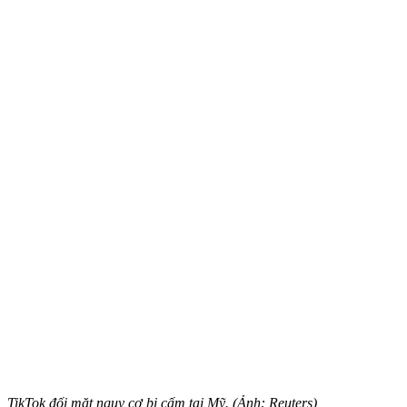
TikTok đối mặt nguy cơ bị cấm tại Mỹ. (Ảnh: Reuters)