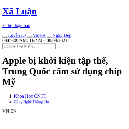
Xã Luận
xã hội luận bàn
Luyện IQ
Videos
Ngày Đẹp
09:09:09 AM, Thứ Abc 09/09/2021
Apple bị khởi kiện tập thể,
Trung Quốc cấm sử dụng chip
Mỹ
Khoa Học CNTT
Công Nghệ Thông Tin
VN
EN