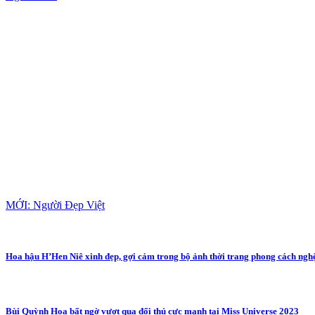
MỚI: Người Đẹp Việt
Hoa hậu H’Hen Niê xinh đẹp, gợi cảm trong bộ ảnh thời trang phong cách nghệ
Bùi Quỳnh Hoa bất ngờ vượt qua đối thủ cực mạnh tại Miss Universe 2023