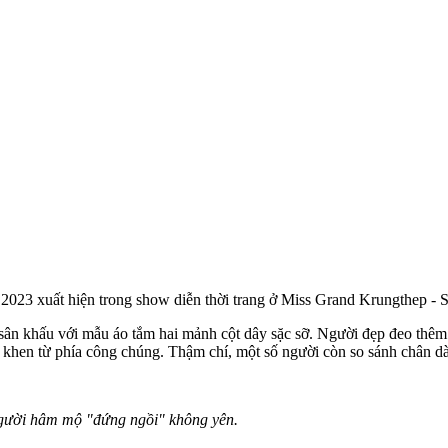
3 xuất hiện trong show diễn thời trang ở Miss Grand Krungthep - Sar
 sân khấu với mẫu áo tắm hai mảnh cột dây sặc sỡ. Người đẹp đeo thêm 
hen từ phía công chúng. Thậm chí, một số người còn so sánh chân dài 
người hâm mộ "đứng ngồi" không yên.