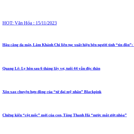
HOT: Văn Hóa : 15/11/2023
Hậu căng da mặt, Lâm Khánh Chi liên tục xuất hiện bên người tình “tin đồn”:
Quang Lê: Ly hôn sau 6 tháng lấy vợ, tuổi 44 vẫn độc thân
Xôn xao chuyện hợp đồng của “tứ đại mỹ nhân” Blackpink
Chứng kiến “cột mốc” mới của con, Tăng Thanh Hà “nước mắt ướt nhòa”