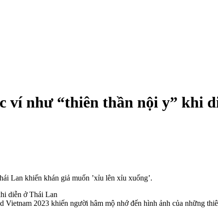
í như “thiên thần nội y” khi d
hái Lan khiến khán giả muốn ’xỉu lên xỉu xuống’.
 Vietnam 2023 khiến người hâm mộ nhớ đến hình ảnh của những thiên t