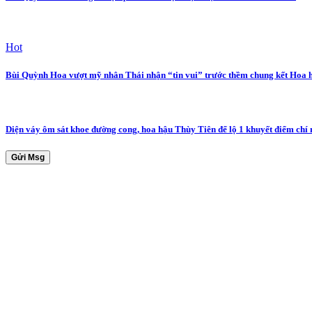
Hot
Bùi Quỳnh Hoa vượt mỹ nhân Thái nhận “tin vui” trước thềm chung kết Hoa
Diện váy ôm sát khoe đường cong, hoa hậu Thùy Tiên để lộ 1 khuyết điểm chí
Gửi Msg