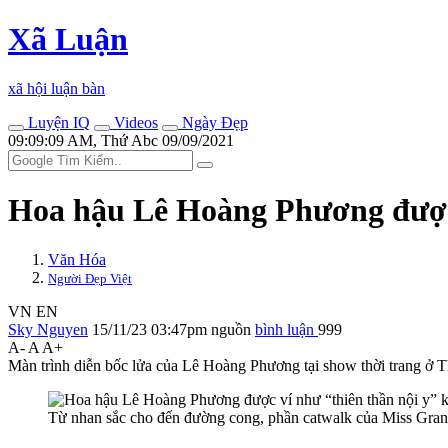
Xã Luận
xã hội luận bàn
Luyện IQ
Videos
Ngày Đẹp
09:09:09 AM, Thứ Abc 09/09/2021
Hoa hậu Lê Hoàng Phương được v
Văn Hóa
Người Đẹp Việt
VN
EN
Sky Nguyen
15/11/23 03:47pm
nguồn
bình luận
999
A-
A
A+
Màn trình diễn bốc lửa của Lê Hoàng Phương tại show thời trang ở T
Từ nhan sắc cho đến đường cong, phần catwalk của Miss Grand