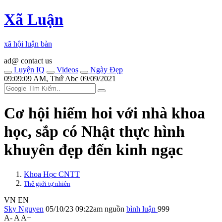
Xã Luận
xã hội luận bàn
ad@ contact us
Luyện IQ
Videos
Ngày Đẹp
09:09:09 AM, Thứ Abc 09/09/2021
Cơ hội hiếm hoi với nhà khoa
học, sắp có Nhật thực hình
khuyên đẹp đến kinh ngạc
Khoa Học CNTT
Thế giới tự nhiên
VN
EN
Sky Nguyen
05/10/23 09:22am
nguồn
bình luận
999
A-
A
A+