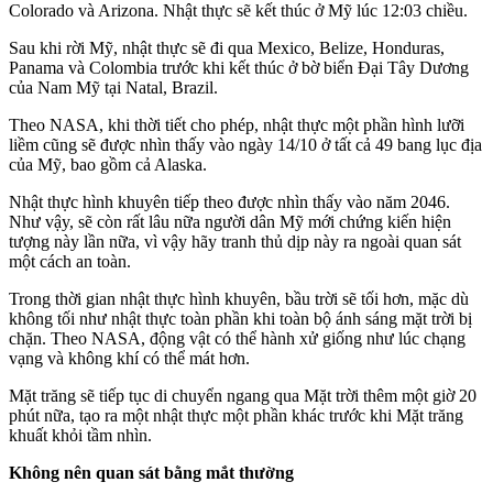
Colorado và Arizona. Nhật thực sẽ kết thúc ở Mỹ lúc 12:03 chiều.
Sau khi rời Mỹ, nhật thực sẽ đi qua Mexico, Belize, Honduras,
Panama và Colombia trước khi kết thúc ở bờ biển Đại Tây Dương
của Nam Mỹ tại Natal, Brazil.
Theo NASA, khi thời tiết cho phép, nhật thực một phần hình lưỡi
liềm cũng sẽ được nhìn thấy vào ngày 14/10 ở tất cả 49 bang lục địa
của Mỹ, bao gồm cả Alaska.
Nhật thực hình khuyên tiếp theo được nhìn thấy vào năm 2046.
Như vậy, sẽ còn rất lâu nữa người dân Mỹ mới chứng kiến hiện
tượng này lần nữa, vì vậy hãy tranh thủ dịp này ra ngoài quan sát
một cách an toàn.
Trong thời gian nhật thực hình khuyên, bầu trời sẽ tối hơn, mặc dù
không tối như nhật thực toàn phần khi toàn bộ ánh sáng mặt trời bị
chặn. Theo NASA, động vật có thể hành xử giống như lúc chạng
vạng và không khí có thể mát hơn.
Mặt trăng sẽ tiếp tục di chuyển ngang qua Mặt trời thêm một giờ 20
phút nữa, tạo ra một nhật thực một phần khác trước khi Mặt trăng
khuất khỏi tầm nhìn.
Không nên quan sát bằng mắt thường