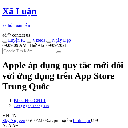
Xã Luận
xã hội luận bàn
ad@ contact us
Luyện IQ
Videos
Ngày Đẹp
09:09:09 AM, Thứ Abc 09/09/2021
Apple áp dụng quy tắc mới đối
với ứng dụng trên App Store
Trung Quốc
Khoa Học CNTT
Công Nghệ Thông Tin
VN
EN
Sky Nguyen
05/10/23 03:27pm
nguồn
bình luận
999
A-
A
A+