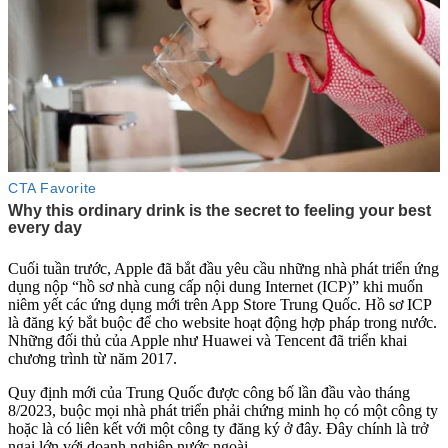
Cuối tuần trước, Apple đã bắt đầu yêu cầu những nhà phát triển ứng
dụng nộp “hồ sơ nhà cung cấp nội dung Internet (ICP)” khi muốn
niêm yết các ứng dụng mới trên App Store Trung Quốc. Hồ sơ ICP
là đăng ký bắt buộc để cho website hoạt động hợp pháp trong nước.
Những đối thủ của Apple như Huawei và Tencent đã triển khai
chương trình từ năm 2017.
Quy định mới của Trung Quốc được công bố lần đầu vào tháng
8/2023, buộc mọi nhà phát triển phải chứng minh họ có một công ty
hoặc là có liên kết với một công ty đăng ký ở đây. Đây chính là trở
ngại lớn với doanh nghiệp nước ngoài.