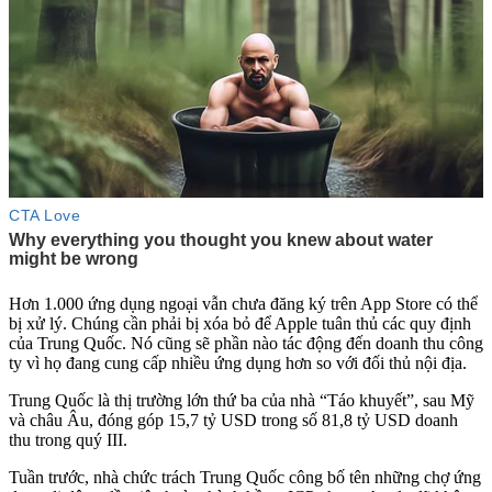
Hơn 1.000 ứng dụng ngoại vẫn chưa đăng ký trên App Store có thể
bị xử lý. Chúng cần phải bị xóa bỏ để Apple tuân thủ các quy định
của Trung Quốc. Nó cũng sẽ phần nào tác động đến doanh thu công
ty vì họ đang cung cấp nhiều ứng dụng hơn so với đối thủ nội địa.
Trung Quốc là thị trường lớn thứ ba của nhà “Táo khuyết”, sau Mỹ
và châu Âu, đóng góp 15,7 tỷ USD trong số 81,8 tỷ USD doanh
thu trong quý III.
Tuần trước, nhà chức trách Trung Quốc công bố tên những chợ ứng