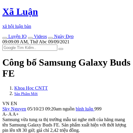
Xã Luận
xã hội luận bàn
Luyện IQ
Videos
Ngày Đẹp
09:09:09 AM, Thứ Abc 09/09/2021
Công bố Samsung Galaxy Buds
FE
Khoa Học CNTT
Sản Phẩm Mới
VN
EN
Sky Nguyen
05/10/23 09:20am
nguồn
bình luận
999
A-
A
A+
Samsung vừa tung ra thị trường mẫu tai nghe mới của hãng mang
tên Samsung Galaxy Buds FE. Sản phẩm xuất hiện với thời lượng
pin lên tới 30 giờ, giá chỉ 2,42 triệu đồng.