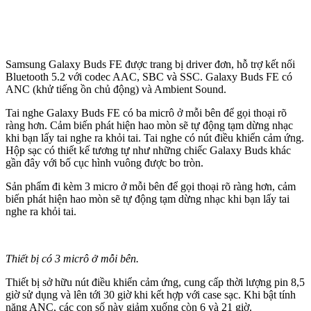
Samsung Galaxy Buds FE được trang bị driver đơn, hỗ trợ kết nối
Bluetooth 5.2 với codec AAC, SBC và SSC. Galaxy Buds FE có
ANC (khử tiếng ồn chủ động) và Ambient Sound.
Tai nghe Galaxy Buds FE có ba micrô ở mỗi bên để gọi thoại rõ
ràng hơn. Cảm biến phát hiện hao mòn sẽ tự động tạm dừng nhạc
khi bạn lấy tai nghe ra khỏi tai. Tai nghe có nút điều khiển cảm ứng.
Hộp sạc có thiết kế tương tự như những chiếc Galaxy Buds khác
gần đây với bố cục hình vuông được bo tròn.
Sản phẩm đi kèm 3 micro ở mỗi bên để gọi thoại rõ ràng hơn, cảm
biến phát hiện hao mòn sẽ tự động tạm dừng nhạc khi bạn lấy tai
nghe ra khỏi tai.
Thiết bị có 3 micrô ở mỗi bên.
Thiết bị sở hữu nút điều khiển cảm ứng, cung cấp thời lượng pin 8,5
giờ sử dụng và lên tới 30 giờ khi kết hợp với case sạc. Khi bật tính
năng ANC, các con số này giảm xuống còn 6 và 21 giờ.