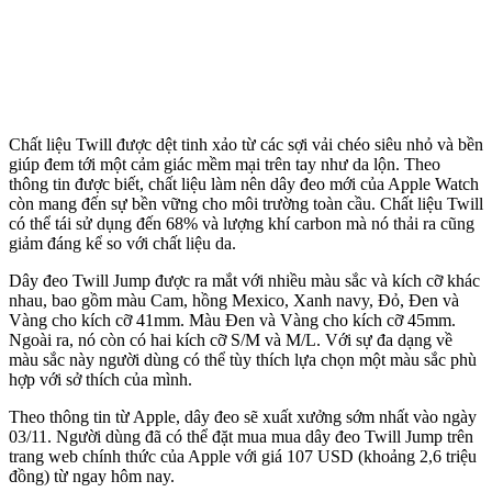
Chất liệu Twill được dệt tinh xảo từ các sợi vải chéo siêu nhỏ và bền
giúp đem tới một cảm giác mềm mại trên tay như da lộn. Theo
thông tin được biết, chất liệu làm nên dây đeo mới của Apple Watch
còn mang đến sự bền vững cho môi trường toàn cầu. Chất liệu Twill
có thể tái sử dụng đến 68% và lượng khí carbon mà nó thải ra cũng
giảm đáng kể so với chất liệu da.
Dây đeo Twill Jump được ra mắt với nhiều màu sắc và kích cỡ khác
nhau, bao gồm màu Cam, hồng Mexico, Xanh navy, Đỏ, Đen và
Vàng cho kích cỡ 41mm. Màu Đen và Vàng cho kích cỡ 45mm.
Ngoài ra, nó còn có hai kích cỡ S/M và M/L. Với sự đa dạng về
màu sắc này người dùng có thể tùy thích lựa chọn một màu sắc phù
hợp với sở thích của mình.
Theo thông tin từ Apple, dây đeo sẽ xuất xưởng sớm nhất vào ngày
03/11. Người dùng đã có thể đặt mua mua dây đeo Twill Jump trên
trang web chính thức của Apple với giá 107 USD (khoảng 2,6 triệu
đồng) từ ngay hôm nay.