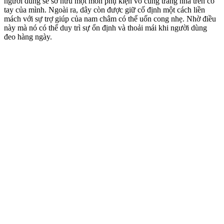
người dùng sẽ sở hữu một món phụ kiện vô cùng trang nhã trên cổ
tay của mình. Ngoài ra, dây còn được giữ cố định một cách liền
mách với sự trợ giúp của nam châm có thể uốn cong nhẹ. Nhờ điều
này mà nó có thể duy trì sự ổn định và thoải mái khi người dùng
đeo hàng ngày.