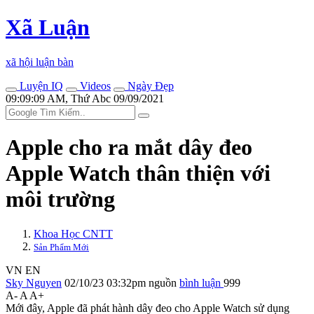
Xã Luận
xã hội luận bàn
Luyện IQ
Videos
Ngày Đẹp
09:09:09 AM, Thứ Abc 09/09/2021
Apple cho ra mắt dây đeo
Apple Watch thân thiện với
môi trường
Khoa Học CNTT
Sản Phẩm Mới
VN
EN
Sky Nguyen
02/10/23 03:32pm
nguồn
bình luận
999
A-
A
A+
Mới đây, Apple đã phát hành dây đeo cho Apple Watch sử dụng