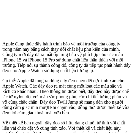
Apple đang thúc đẩy hành trình bảo vệ môi trường của công ty
trong năm nay bằng cách thay đổi chất liệu phụ kiện của mình.
Công ty mới đây đã ra mắt ốp lưng bảo vệ phù hợp cho các mẫu
iPhone 15 và iPhone 15 Pro sử dụng chất liệu thân thiện với môi
trường. Tiếp nối sự thành công đó, công ty đã tiếp tục phát hành dây
đeo cho Apple Watch sử dụng chất liệu tương tự.
Cụ thể: Apple đã tung ra dòng dây đeo chéo dệt cực tinh xảo cho
Apple Watch. Các dây đeo ra mắt cùng một loạt các màu sắc và
kích cỡ khác nhau. Theo thông tin được biết, dây đeo này được chế
tác từ nylon dệt với màu sắc phong phú, các chi tiết tương phản và
vô cùng chắc chắn. Dây đeo Twill Jump sẽ mang đến cho người
dùng cảm giác mịn mượt khi chạm vào, đồng thời được thiết kế vừa
đem tới cảm giác thoải mái vừa bền.
Về thiết kế bên ngoài, dây đeo sở hữu dạng chuỗi từ tính với chất
liệu vải chéo dệt vô cùng tinh xảo. Với thiết kế và chất liệu này,