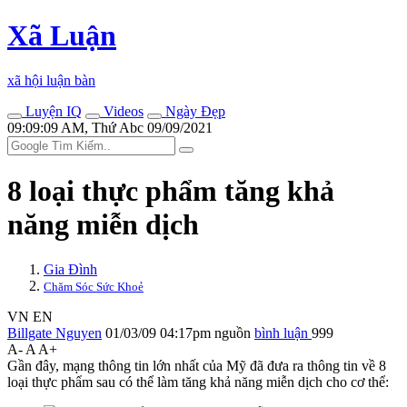
Xã Luận
xã hội luận bàn
Luyện IQ
Videos
Ngày Đẹp
09:09:09 AM, Thứ Abc 09/09/2021
8 loại thực phẩm tăng khả
năng miễn dịch
Gia Đình
Chăm Sóc Sức Khoẻ
VN
EN
Billgate Nguyen
01/03/09 04:17pm
nguồn
bình luận
999
A-
A
A+
Gần đây, mạng thông tin lớn nhất của Mỹ đã đưa ra thông tin về 8
loại thực phẩm sau có thể làm tăng khả năng miễn dịch cho c‌ơ th‌ể: