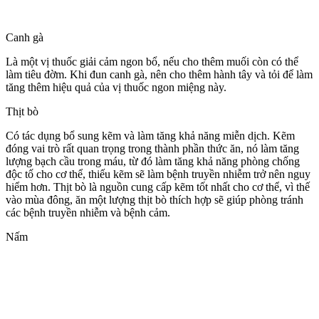
Canh gà
Là một vị thuốc giải cảm ngon bổ, nếu cho thêm muối còn có thể
làm tiêu đờm. Khi đun canh gà, nên cho thêm hành tây và tỏi để làm
tăng thêm hiệu quả của vị thuốc ngon miệng này.
Thịt bò
Có tác dụng bổ sung kẽm và làm tăng khả năng miễn dịch. Kẽm
đóng vai trò rất quan trọng trong thành phần thức ăn, nó làm tăng
lượng bạch cầu trong máu, từ đó làm tăng khả năng phòng chống
độc tố cho c‌ơ th‌ể, thiếu kẽm sẽ làm bệnh truyền nhiễm trở nên nguy
hiểm hơn. Thịt bò là nguồn cung cấp kẽm tốt nhất cho c‌ơ th‌ể, vì thế
vào mùa đông, ăn một lượng thịt bò thích hợp sẽ giúp phòng tránh
các bệnh truyền nhiễm và bệnh cảm.
Nấm