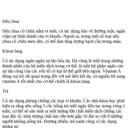
Sữa chua
Sữa chua có chứa nấm vi sinh, có tác dụng bảo vệ đường ruột, ngăn
chặn sự hình thành của vi khuẩn. Ngoài ra, trong một số loại sữa
chua có chứa men sữa, có thể làm tăng lượng bạch cầu trong máu.
Khoai lang
Có tác dụng ngăn ngừa sự lão hóa da. Da cũng là một trong những
thành phần của hệ miễn dịch trong c‌ơ th‌ể, là một bộ phận ngăn cản
sự tấn công của các yếu tố có hại từ thế giới bên ngoài. Vitamin A
đóng vai trò rất quan trọng đối với mô liên kết da, và nguồn bổ sung
vitamin A tốt nhất cho c‌ơ th‌ể chính là khoai lang.
Trà
Có tác dụng phòng chống các loại vi khuẩn. Các nhà khoa học phát
hiện ra rằng nếu uống 5 cốc hồng trà mỗi ngày liên tục trong vòng 1
tuần, c‌ơ th‌ể sẽ sản sinh ra một lượng lớn chất miễn dịch chống các
loại độc tố, hàm lượng chất này lớn hơn gấp 10 lần so với ở những
người không uống trà. Đương nhiên, trà xanh cũng có tác dụng
tương tự.