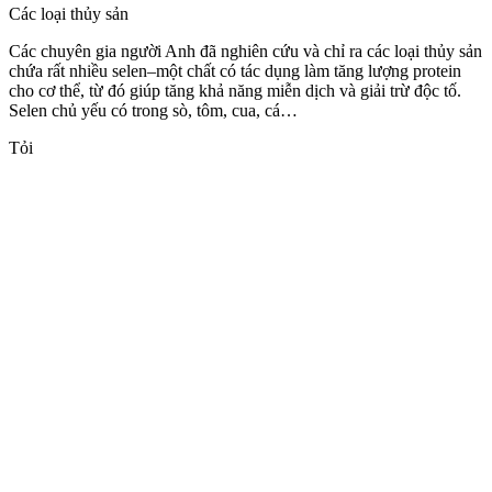
Các loại thủy sản
Các chuyên gia người Anh đã nghiên cứu và chỉ ra các loại thủy sản
chứa rất nhiều selen–một chất có tác dụng làm tăng lượng protein
cho c‌ơ th‌ể, từ đó giúp tăng khả năng miễn dịch và giải trừ độc tố.
Selen chủ yếu có trong sò, tôm, cua, cá…
Tỏi