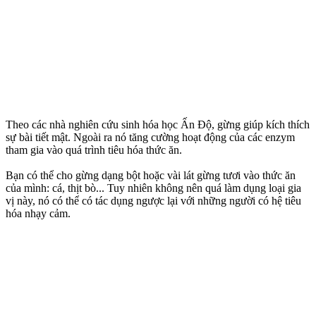
Theo các nhà nghiên cứu sinh hóa học Ấn Độ, gừng giúp kích thích
sự bài tiết mật. Ngoài ra nó tăng cường hoạt động của các enzym
tham gia vào quá trình tiêu hóa thức ăn.
Bạn có thể cho gừng dạng bột hoặc vài lát gừng tươi vào thức ăn
của mình: cá, thịt bò... Tuy nhiên không nên quá làm dụng loại gia
vị này, nó có thể có tác dụng ngược lại với những người có hệ tiêu
hóa nhạ‌y cả‌m.