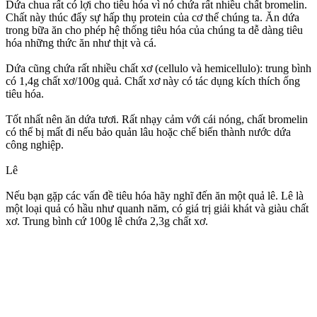
Dứa chua rất có lợi cho tiêu hóa vì nó chứa rất nhiều chất bromelin.
Chất này thúc đẩy sự hấp thụ protein của c‌ơ th‌ể chúng ta. Ăn dứa
trong bữa ăn cho phép hệ thống tiêu hóa của chúng ta dễ dàng tiêu
hóa những thức ăn như thịt và cá.
Dứa cũng chứa rất nhiều chất xơ (cellulo và hemicellulo): trung bình
có 1,4g chất xơ/100g quả. Chất xơ này có tác dụng kích thích ống
tiêu hóa.
Tốt nhất nên ăn dứa tươi. Rất nhạ‌y cả‌m với cái nóng, chất bromelin
có thể bị mất đi nếu bảo quản lâu hoặc chế biến thành nước dứa
công nghiệp.
Lê
Nếu bạn gặp các vấn đề tiêu hóa hãy nghĩ đến ăn một quả lê. Lê là
một loại quả có hầu như quanh năm, có giá trị giải khát và giàu chất
xơ. Trung bình cứ 100g lê chứa 2,3g chất xơ.