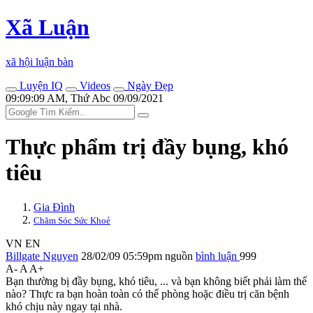
Xã Luận
xã hội luận bàn
Luyện IQ
Videos
Ngày Đẹp
09:09:09 AM, Thứ Abc 09/09/2021
Thực phẩm trị đầy bụng, khó
tiêu
Gia Đình
Chăm Sóc Sức Khoẻ
VN
EN
Billgate Nguyen
28/02/09 05:59pm
nguồn
bình luận
999
A-
A
A+
Bạn thường bị đầy bụng, khó tiêu, ... và bạn không biết phải làm thế
nào? Thực ra bạn hoàn toàn có thể phòng hoặc điều trị căn bệnh
khó chịu này ngay tại nhà.