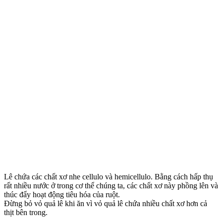
Lê chứa các chất xơ nhe cellulo và hemicellulo. Bằng cách hấp thụ
rất nhiều nước ở trong c‌ơ th‌ể chúng ta, các chất xơ này phồng lên và
thúc đẩy hoạt động tiêu hóa của ruột.
Đừng bỏ vỏ quả lê khi ăn vì vỏ quả lê chứa nhiều chất xơ hơn cả
thịt bên trong.