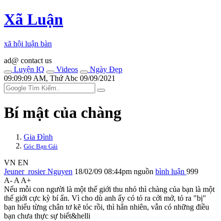
Xã Luận
xã hội luận bàn
ad@ contact us
Luyện IQ
Videos
Ngày Đẹp
09:09:09 AM, Thứ Abc 09/09/2021
Bí mật của chàng
Gia Đình
Góc Bạn Gái
VN
EN
Jeuner_rosier Nguyen
18/02/09 08:44pm
nguồn
bình luận
999
A-
A
A+
Nếu mỗi con người là một thế giới thu nhỏ thì chàng của bạn là một
thế giới cực kỳ bí ẩn. Vì cho dù anh ấy có tỏ ra cởi mở, tỏ ra "bị"
bạn hiểu từng chân tơ kẽ tóc rồi, thì hẳn nhiên, vẫn có những điều
bạn chưa thực sự biết&helli