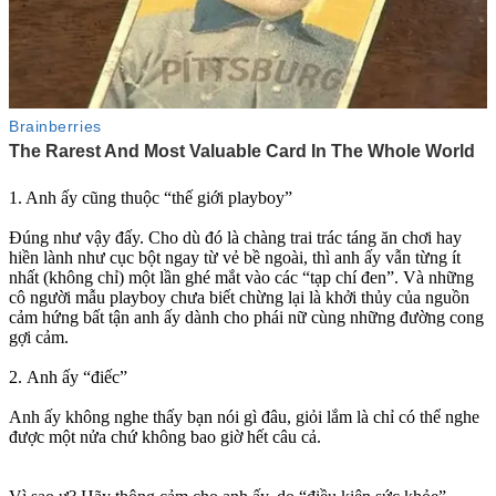
1. Anh ấy cũng thuộc “thế giới pla‌ּyboy”
Đúng như vậy đấy. Cho dù đó là chàng trai trác táng ăn chơi hay
hiền lành như cục bột ngay từ vẻ bề ngoài, thì anh ấy vẫn từng ít
nhất (không chỉ) một lần ghé mắt vào các “tạp chí đen”. Và những
cô người mẫu pla‌ּyboy chưa biết chừng lại là khởi thủy của nguồn
cảm hứng bất tận anh ấy dành cho phái nữ cùng những đường cong
gợi cảm.
2. Anh ấy “điếc”
Anh ấy không nghe thấy bạn nói gì đâu, giỏi lắm là chỉ có thể nghe
được một nửa chứ không bao giờ hết câu cả.