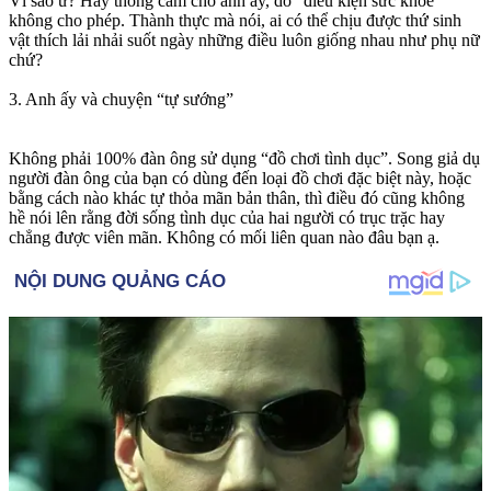
Vì sao ư? Hãy thông cảm cho anh ấy, do “điều kiện sức khỏe”
không cho phép. Thành thực mà nói, ai có thể chịu được thứ sinh
vật thích lải nhải suốt ngày những điều luôn giống nhau như phụ nữ
chứ?
3. Anh ấy và chuyện “tự sướng”
Không phải 100% đàn ông sử dụng “đồ chơi tình dục”. Song giả dụ
người đàn ông của bạn có dùng đến loại đồ chơi đặc biệt này, hoặc
bằng cách nào khác tự thỏa mãn bản thân, thì điều đó cũng không
hề nói lên rằng đời sống tình dục của hai người có trục trặc hay
chẳng được viên mãn. Không có mối liên quan nào đâu bạn ạ.