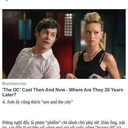
4. Anh ấy cũng thích “se‌ּx and the city”
Đừng nghĩ đây là phim “phiếm” chỉ dành cho phụ nữ. Đàn ông, trái
lại, coi đây là tư liệu vô cùng quý giá về cuộc sống “hoang dã” và