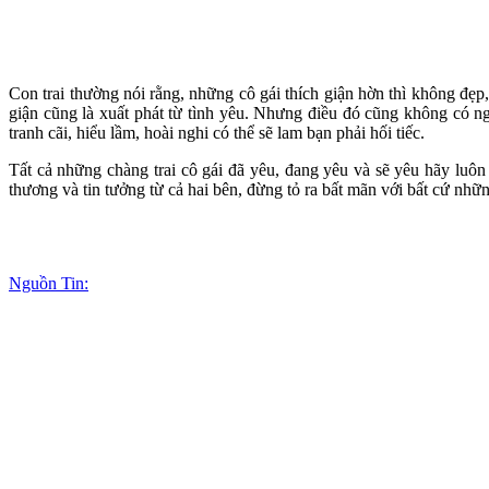
Con trai thường nói rằng, những cô gái thích giận hờn thì không đẹ
giận cũng là xuất phát từ tình yêu. Nhưng điều đó cũng không có ng
tranh cãi, hiểu lầm, hoài nghi có thể sẽ lam bạn phải hối tiếc.
Tất cả những chàng trai cô gái đã yêu, đang yêu và sẽ yêu hãy luô
thương và tin tưởng từ cả hai bên, đừng tỏ ra bất mãn với bất cứ nhữ
Nguồn Tin: