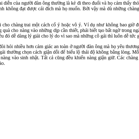
i diễn của người đàn ông thường là kẻ đi theo đuổi và họ cảm thấy t
h không đạt được cái đích mà họ muốn. Bởi vậy mà dù những chàng t
gại cho chàng trai một cách cố ý hoặc vô ý. Ví dụ như không bao giờ
 quà cho nàng vào những dịp cần thiết, phải biết tạo bất ngờ trong ng
ó dễ dàng lý giải cho lý do vì sao mà những cô gái thì luôn dễ tức g
g đòi hỏi nhiều hơn cảm giác an toàn ở người đàn ông mà họ yêu thươn
ái thường chọn cách giận dỗi để biểu lộ thái độ không bằng lòng. Mỗi
nàng vào sinh nhật. Tất cả cũng đều khiến nàng giận giữ. Các chàng t
ào.