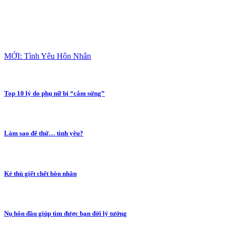
MỚI: Tình Yêu Hôn Nhân
Top 10 lý do phụ nữ bị “cắm sừng”
Làm sao để thử… tình yêu?
Kẻ thù giết chết hôn nhân
Nụ hôn đầu giúp tìm được bạn đời lý tưởng