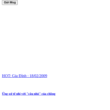
Gửi Msg
HOT: Gia Đình : 18/02/2009
Ứng xử tế nhị với "cậu nhỏ" của chồng