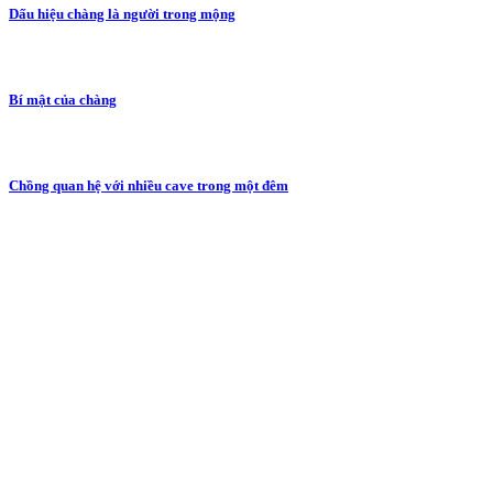
Dấu hiệu chàng là người trong mộng
Bí mật của chàng
Chồng quan hệ với nhiều cave trong một đêm