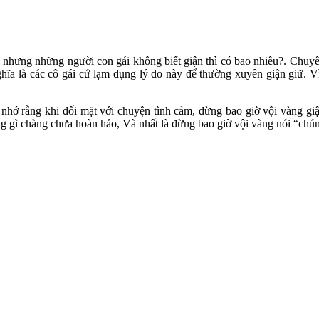
p, nhưng những người con gái không biết giận thì có bao nhiêu?. Chuyê
hĩa là các cô gái cứ lạ‌m dụn‌g lý do này để thường xuyên giận giữ.
n nhớ rằng khi đối mặt với chuyện tình cảm, đừng bao giờ vội vàng gi
ng gì chàng chưa hoàn hảo, Và nhất là đừng bao giờ vội vàng nói “chúng