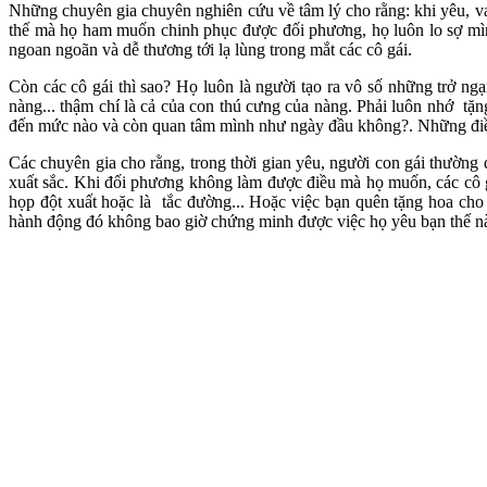
Những chuyên gia chuyên nghiên cứu về tâm lý cho rằng: khi yêu, va
thế mà họ ham muốn chinh phục được đối phương, họ luôn lo sợ mìn
ngoan ngoãn và dễ thương tới lạ lùng trong mắt các cô gái.
Còn các cô gái thì sao? Họ luôn là người tạo ra vô số những trở n
nàng... thậm chí là cả của con thú cưng của nàng. Phải luôn nhớ tặng
đến mức nào và còn quan tâm mình như ngày đầu không?. Những điều đ
Các chuyên gia cho rằng, trong thời gian yêu, người con gái thườn
xuất sắc. Khi đối phương không làm được điều mà họ muốn, các cô g
họp đột xuất hoặc là tắc đường... Hoặc việc bạn quên tặng hoa cho 
hành động đó không bao giờ chứng minh được việc họ yêu bạn thế n