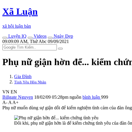
Xã Luận
xã hội luận bàn
Luyện IQ
Videos
Ngày Đẹp
09:09:09 AM, Thứ Abc 09/09/2021
Phụ nữ giận hờn để... kiểm chứ
Gia Đình
Tình Yêu Hôn Nhân
VN
EN
Billgate Nguyen
18/02/09 05:28pm
nguồn
bình luận
999
A-
A
A+
Phụ nữ muốn dùng sự giận dỗi để kiểm nghiệm tình cảm của đàn ông.
Đôi khi, phụ nữ giận hờn là để kiểm chứng tình yêu của đàn ôn