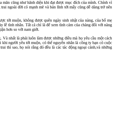
hỏa mãn cũng như hãnh diện khi đạt được mục đích của mình. Chính vì
rai ngoài đời có mạnh mẽ và bản lĩnh tới mấy cũng dễ dàng trở nên
 được tới muộn, không được quên ngày sinh nhật của nàng, của bố mẹ
ày lễ tình nhân. Tất cả chỉ là để xem tình cảm của chàng đối với nàng
iận hơn so với nam giới.
g. Và nhất là phải luôn làm được những điều mà họ yêu cầu một cách
 khi người yêu tới muộn, có thể nguyên nhân là công ty bạn có cuộc
rai thì sao, họ nói rằng đó đều là các tác động ngoại cảnh,và những