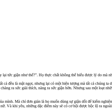
 ấy lại tức giận như thế?”. Họ thực chất không thể hiểu được lý do mà n
t cả đều là mật ngọt, nhưng lại có một hiện tượng mà tất cả chúng ta dễ
 chàng ra sức giải thích, nàng ra sức giận hờn. Nhưng sau một loạt nhữ
của mình. Mà chỉ đơn giản là họ muốn dùng sự giận dỗi để kiểm nghiệm
nữ. Và khi yêu, những đặc điểm này sẽ có cơ hội được bộc lộ ra ngoài