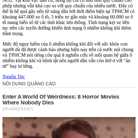
NO2. Tại khu vực dân cư, nồng độ chì có nhỏ hơn quy chuẩn cho
phép nhưng vẫn khá cao so với quy chuẩn của nhiều nước. Đây có
thể là hệ quả gây nên từ xăng dầu bởi thời điểm hiện tại TPHCM có
khoảng 447.000 xe ô tô, 5 triệu xe gắn máy và khoảng 60.000 xe ô
tô mang biển số từ các tỉnh khác lưu thông. Tình trạng kẹt xe liên
tục trên các tuyến đường khiến tình trạng ô nhiễm không khí thêm
trầm trọng.
Mức độ nguy hiểm của ô nhiễm không khí đối với sức khỏe con
người dù đã được cảnh báo nhưng hiện nay trên cả nước nói chung
và TPHCM nói riêng còn quá ít nghiên cứu về mối quan hệ giữa ô
nhiễm không khí và bệnh tật nên người dân vẫn còn thờ ơ với “án
tử” bay lơ lửng.
Nguồn Tin: