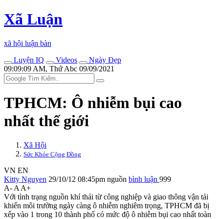
Xã Luận
xã hội luận bàn
Luyện IQ
Videos
Ngày Đẹp
09:09:09 AM, Thứ Abc 09/09/2021
TPHCM: Ô nhiễm bụi cao
nhất thế giới
Xã Hội
Sức Khỏe Cộng Đồng
VN
EN
Kitty Nguyen
29/10/12 08:45pm
nguồn
bình luận
999
A-
A
A+
Với tình trạng nguồn khí thải từ công nghiệp và giao thông vận tải
khiến môi trường ngày càng ô nhiễm nghiêm trọng, TPHCM đã bị
xếp vào 1 trong 10 thành phố có mức độ ô nhiễm bụi cao nhất toàn