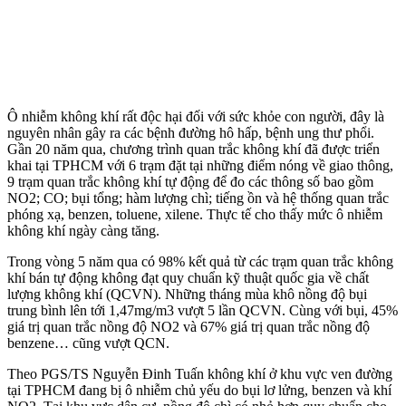
Ô nhiễm không khí rất độc hại đối với sức khỏe con người, đây là
nguyên nhân gây ra các bệnh đường hô hấp, bệnh ung thư phổi.
Gần 20 năm qua, chương trình quan trắc không khí đã được triển
khai tại TPHCM với 6 trạm đặt tại những điểm nóng về giao thông,
9 trạm quan trắc không khí tự động để đo các thông số bao gồm
NO2; CO; bụi tổng; hàm lượng chì; tiếng ồn và hệ thống quan trắc
phóng xạ, benzen, toluene, xilene. Thực tế cho thấy mức ô nhiễm
không khí ngày càng tăng.
Trong vòng 5 năm qua có 98% kết quả từ các trạm quan trắc không
khí bán tự động không đạt quy chuẩn kỹ thuật quốc gia về chất
lượng không khí (QCVN). Những tháng mùa khô nồng độ bụi
trung bình lên tới 1,47mg/m3 vượt 5 lần QCVN. Cùng với bụi, 45%
giá trị quan trắc nồng độ NO2 và 67% giá trị quan trắc nồng độ
benzene… cũng vượt QCN.
Theo PGS/TS Nguyễn Đinh Tuấn không khí ở khu vực ven đường
tại TPHCM đang bị ô nhiễm chủ yếu do bụi lơ lửng, benzen và khí