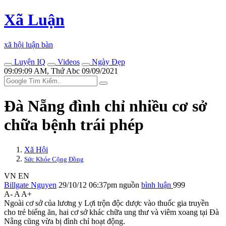
Xã Luận
xã hội luận bàn
Luyện IQ
Videos
Ngày Đẹp
09:09:09 AM, Thứ Abc 09/09/2021
Đà Nẵng đình chỉ nhiều cơ sở
chữa bệnh trái phép
Xã Hội
Sức Khỏe Cộng Đồng
VN
EN
Billgate Nguyen
29/10/12 06:37pm
nguồn
bình luận
999
A-
A
A+
Ngoài cơ sở của lương y Lợi trộn độc dược vào thuốc gia truyền
cho trẻ biếng ăn, hai cơ sở khác chữa ung thư và viêm xoang tại Đà
Nẵng cũng vừa bị đình chỉ hoạt động.