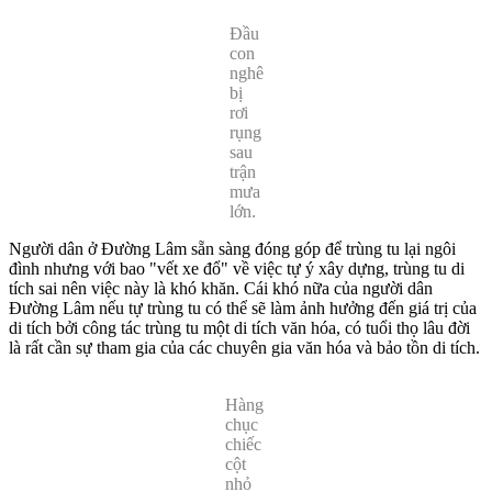
Đầu
con
nghê
bị
rơi
rụng
sau
trận
mưa
lớn.
Người dân ở Đường Lâm sẵn sàng đóng góp để trùng tu lại ngôi
đình nhưng với bao "vết xe đổ" về việc tự ý xây dựng, trùng tu di
tích sai nên việc này là khó khăn. Cái khó nữa của người dân
Đường Lâm nếu tự trùng tu có thể sẽ làm ảnh hưởng đến giá trị của
di tích bởi công tác trùng tu một di tích văn hóa, có tuổi thọ lâu đời
là rất cần sự tham gia của các chuyên gia văn hóa và bảo tồn di tích.
Hàng
chục
chiếc
cột
nhỏ