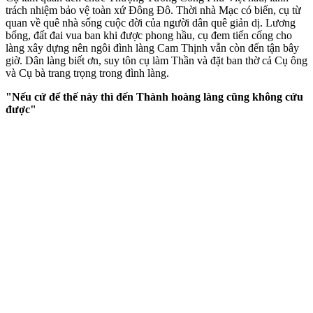
trách nhiệm bảo vệ toàn xứ Đông Đô. Thời nhà Mạc có biến, cụ từ
quan về quê nhà sống cuộc đời của người dân quê giản dị. Lương
bổng, đất đai vua ban khi được phong hầu, cụ đem tiến cống cho
làng xây dựng nên ngôi đình làng Cam Thịnh vẫn còn đến tận bây
giờ. Dân làng biết ơn, suy tôn cụ làm Thần và đặt ban thờ cả Cụ ông
và Cụ bà trang trọng trong đình làng.
"Nếu cứ để thế này thì đến Thành hoàng làng cũng không cứu
được"