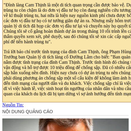
"Đình làng Cam Thịnh là một di tích quan trọng cần được bảo vệ. D
trùng tu còn chậm là do đơn vị đầu tư họ còn đang nghiên cứu tương 
về kĩ thuật trùng tu, hai nữa là hiện nay nguồn kinh phí chưa được bố
các đơn vị đầu tư họ có tư tưởng giãn dự án ra. Nhưng mấy hôm trư
quản lý di tích đã họp các đơn vị đầu tư lại và chuyến này họ quyết 
Chúng tôi sẽ cố gắng hoàn thành dự án trong tháng 10 rồi trình lên c
thẩm quyền xem xét, phê duyệt, sau đó chúng tôi sẽ xin các cấp ngu
phí để tiến hành trùng tu".
Trả lời báo chí trước tình trạng của đình Cam Thịnh, ông Phạm Hùn
Trưởng ban Quản lý di tích làng cổ Đường Lâm cho biết: "Ban quản 
nắm được tình trạng của đình Cam Thịnh. Trước tình hình đó chúng t
vận động và hỗ trợ được 10 triệu đồng để chống sập. Đã có nhiều cấ
sập hẳn xuống nền đình. Hiện nay chưa có dự án trùng tu nên chúng
phải dùng phương án chống sập một số cấu kiện để không làm ảnh 
đến tính mạng của người dân và du khách. Việc chống sập chỉ là việc
dĩ vì việc hành lễ, việc sinh hoạt tín ngưỡng của nhân dân và nhu cầ
quan của khách du lịch đã bị tạm dừng vì sợ ảnh hưởng đến tính mạ
Nguồn Tin: