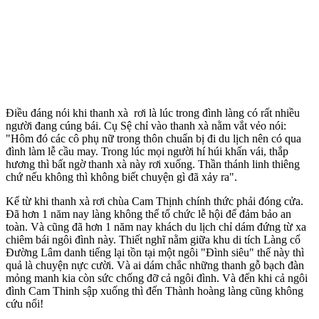
Điều đáng nói khi thanh xà rơi là lúc trong đình làng có rất nhiều
người đang cúng bái. Cụ Sệ chỉ vào thanh xà nằm vắt vẻo nói:
"Hôm đó các cô phụ nữ trong thôn chuẩn bị đi du lịch nên có qua
đình làm lễ cầu may. Trong lúc mọi người hí húi khấn vái, thắp
hương thì bất ngờ thanh xà này rơi xuống. Thần thánh linh thiêng
chứ nếu không thì không biết chuyện gì đã xảy ra".
Kể từ khi thanh xà rơi chùa Cam Thịnh chính thức phải đóng cửa.
Đã hơn 1 năm nay làng không thể tổ chức lễ hội để đảm bảo an
toàn. Và cũng đã hơn 1 năm nay khách du lịch chỉ dám đứng từ xa
chiêm bái ngôi đình này. Thiết nghĩ nằm giữa khu di tích Làng cổ
Đường Lâm danh tiếng lại tồn tại một ngôi "Đình siêu" thế này thì
quả là chuyện nực cười. Và ai dám chắc những thanh gỗ bạch đàn
mỏng manh kia còn sức chống đỡ cả ngôi đình. Và đến khi cả ngôi
đình Cam Thinh sập xuống thì đến Thành hoàng làng cũng không
cứu nổi!