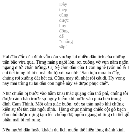
Dây
thép
cũng
được
huy
động
để
"chống
sập".
Hai đầu đốc của đình vẫn còn vương lại nhiều dấu tích của những
trận bão vừa qua. Từng mảng ngói lớn, rơi xuống vỡ vụn nằm ngổn
ngang dưới chân tường. Cụ Sệ cầm đầu của 1 con nghê (vốn nó là 1
chi tiết trang trí trên mái đình) xót xa nói: "Sau trận mưa to đấy,
chúng rơi xuống đất hết cả. Cũng may tôi nhặt rồi cất đi. Hy vọng
nay mai trùng tu lại đầu con nghê này sẽ được phục chế".
Như chuẩn bị bước vào hầm khai thác quặng của thổ phỉ, chúng tôi
được cảnh báo trước sự nguy hiểm khi bước vào phía bên trong
đình Cam Thịnh. Một cảm giác buồn, xót xa tràn ngập khi chứng
kiến sự tồi tàn của ngôi đình. Hàng chục những chiếc cột gỗ bạch
đàn nhỏ được dựng tạm lên chống đỡ, ngổn ngang những chi tiết gỗ
phần mái bị rơi rụng.
Nếu người dân hoặc khách du lịch muốn thể hiện lòng thành kính