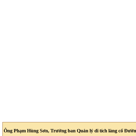
Ông Phạm Hùng Sơn, Trưởng ban Quản lý di tích làng cổ Đườ