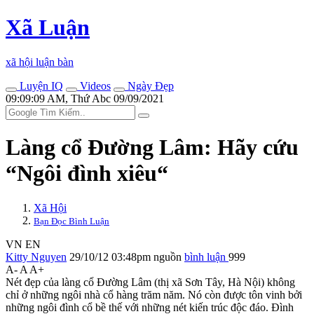
Xã Luận
xã hội luận bàn
Luyện IQ
Videos
Ngày Đẹp
09:09:09 AM, Thứ Abc 09/09/2021
Làng cổ Đường Lâm: Hãy cứu
“Ngôi đình xiêu“
Xã Hội
Bạn Đọc Bình Luận
VN
EN
Kitty Nguyen
29/10/12 03:48pm
nguồn
bình luận
999
A-
A
A+
Nét đẹp của làng cổ Đường Lâm (thị xã Sơn Tây, Hà Nội) không
chỉ ở những ngôi nhà cổ hàng trăm năm. Nó còn được tôn vinh bởi
những ngôi đình cổ bề thế với những nét kiến trúc độc đáo. Đình