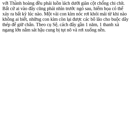
với Thành hoàng đều phải luồn lách dưới giàn cột chống chi chít.
Bất cứ ai vào đây cũng phải nhìn trước ngó sau, hiểm họa có thể
xảy ra bất kỳ lúc nào. Một vài con kìm nóc rơi khỏi mái từ khi nào
không ai biết, những con kìm còn lại được các bô lão cho buộc dây
thép để giữ chân. Theo cụ Sệ, cách đây gần 1 năm, 1 thanh xà
ngang lớn nằm sát hậu cung bị tụt nõ và rơi xuống nền.