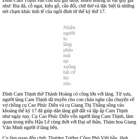
Đình Cam Thịnh vẫn còn lưu giữ được nhiều những di vật quý giá
như: Bia đá, cỗ ngai, kiệu gỗ, câu đối, chữ thờ và đặc biệt là những
nét chạm khác tinh tế của ngôi đình từ thế kỷ thứ 17.
Nhiều
người
lo
lắng
phần
mái
tụt
xuống
bất cứ
lúc
nào.
Đình Cam Thịnh thờ Thành Hoàng có công lớn với làng. Từ xưa,
người làng Cam Thịnh đã truyền cho con cháu nghe câu chuyện về
vợ chồng cụ Cao Phúc Diễn và cụ Giang Thị Thắng sống vào
khoảng thế kỷ 17 đã giúp dân làng giữ đất và lập ấp Cam Thịnh
như ngày nay. Cụ Cao Phúc Diễn vốn người làng Cam Thịnh, làm
quan trong triều Hậu Lê cùng thời với Đại sứ thần, Thám hoa Giang
Văn Minh người ở làng bên.
Cụ làm quan đến chức Thượng Tướng Công Phù Việt hầu, lãnh