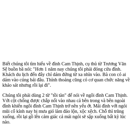
Biết chúng tôi tìm hiểu về đình Cam Thịnh, cụ thủ từ Trương Văn
Sệ buồn bã nói: "Hơn 1 năm nay chúng tôi phải đóng cửa đình.
Khách du lịch đến đây chỉ dám đứng từ xa nhìn vào. Bà con có ai
dám vào cúng bái đâu. Thỉnh thoảng cũng có cơ quan chức năng về
khảo sát nhưng rồi lại đi".
Chúng tôi phải dùng 2 từ "tồi tàn" để nói về ngôi đình Cam Thịnh.
Với cột chống được chắp nối vào nhau cả bên trong và bên ngoài
đình khiến ngôi đình Cam Thịnh trở nên yếu ớt. Mái đình với ngói
mũi cổ kính nay bị mưa gió làm đảo lộn, xộc xệch. Chỗ thì trũng
xuống, rồi lại gồ lên cảm giác cả mái ngói sẽ sập xuống bất kỳ lúc
nào.