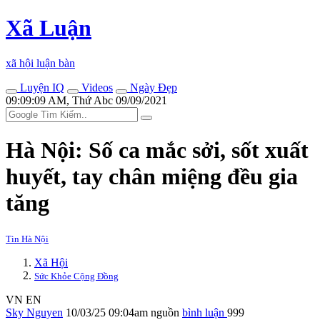
Xã Luận
xã hội luận bàn
Luyện IQ
Videos
Ngày Đẹp
09:09:09 AM, Thứ Abc 09/09/2021
Hà Nội: Số ca mắc sởi, sốt xuất
huyết, tay chân miệng đều gia
tăng
Tin Hà Nội
Xã Hội
Sức Khỏe Cộng Đồng
VN
EN
Sky Nguyen
10/03/25 09:04am
nguồn
bình luận
999