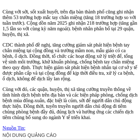
Cùng với sởi, sốt xuất huyết, trên địa bàn thành phố cũng ghi nhận
thêm 53 trường hợp mắc tay chân miệng (tăng 18 trường hợp so với
tuần trước). Cộng dồn năm 2025 ghi nhận 218 trường hợp (tăng gần
1,5 lần so với cùng kỳ năm ngoái). bệnh nhân phân bố tại 29 quận,
huyện, thị xã.
CDC thành phố đề nghị, tăng cường giám sát phát hiện bệnh tay
chân miệng tại cộng đồng và trường mầm non, mẫu giáo có ca
bệnh, ổ dịch. Đồng thời, tổ chức các hoạt động xử lý triệt để, tổng
vệ sinh môi trường, khử khuẩn phòng, chống bệnh tay chân miệng
theo quy định. Thực hiện giám sát phát hiện bệnh nhân tại cơ sở y tế
được phân cấp và tại cộng đồng để kịp thời điều tra, xử lý ca bệnh,
ổ dịch, không để dịch lây lan rộng.
Cùng với đó, các quận, huyện, thị xã tăng cường truyền thông về
tình hình dịch bệnh trên địa bàn và các biện pháp phòng, chống dịch
bệnh mùa đông-xuân, đặc biệt là cúm, sởi để người dân chủ động
thực hiện. Đồng thời, tuyên truyền người dân chủ động đi tiêm
chủng phòng bệnh đầy đủ, đúng lịch và hưởng ứng các chiến dịch
tiêm chủng bổ sung do ngành Y tế triển khai.
Nguồn Tin: