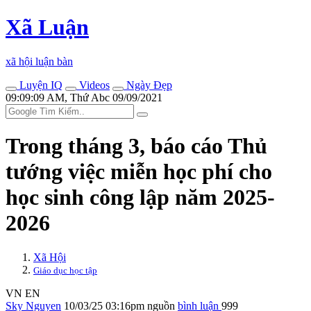
Xã Luận
xã hội luận bàn
Luyện IQ
Videos
Ngày Đẹp
09:09:09 AM, Thứ Abc 09/09/2021
Trong tháng 3, báo cáo Thủ
tướng việc miễn học phí cho
học sinh công lập năm 2025-
2026
Xã Hội
Giáo dục học tập
VN
EN
Sky Nguyen
10/03/25 03:16pm
nguồn
bình luận
999