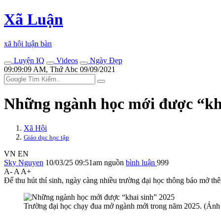
Xã Luận
xã hội luận bàn
Luyện IQ
Videos
Ngày Đẹp
09:09:09 AM, Thứ Abc 09/09/2021
Những ngành học mới được “kha
Xã Hội
Giáo dục học tập
VN
EN
Sky Nguyen
10/03/25 09:51am
nguồn
bình luận
999
A-
A
A+
Để thu hút thí sinh, ngày càng nhiều trường đại học thông báo mở t
Trường đại học chạy đua mở ngành mới trong năm 2025. (Ảnh