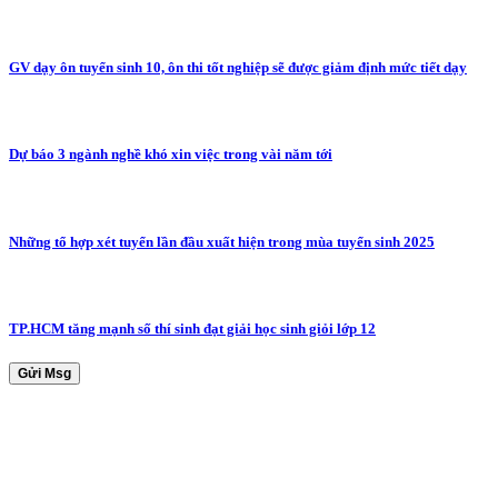
GV dạy ôn tuyển sinh 10, ôn thi tốt nghiệp sẽ được giảm định mức tiết dạy
Dự báo 3 ngành nghề khó xin việc trong vài năm tới
Những tổ hợp xét tuyển lần đầu xuất hiện trong mùa tuyển sinh 2025
TP.HCM tăng mạnh số thí sinh đạt giải học sinh giỏi lớp 12
Gửi Msg