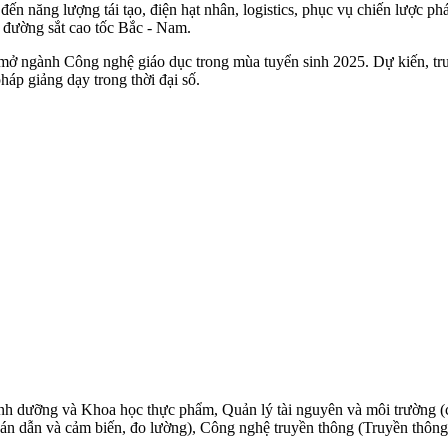
ến năng lượng tái tạo, điện hạt nhân, logistics, phục vụ chiến lược ph
, đường sắt cao tốc Bắc - Nam.
 ngành Công nghệ giáo dục trong mùa tuyển sinh 2025. Dự kiến, trườ
áp giảng dạy trong thời đại số.
h dưỡng và Khoa học thực phẩm, Quản lý tài nguyên và môi trường (c
bán dẫn và cảm biến, đo lường), Công nghệ truyền thông (Truyền thôn