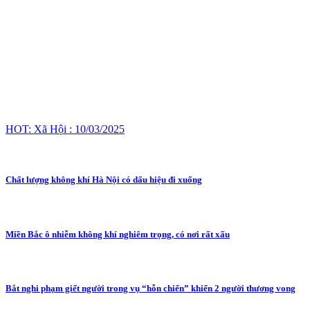
HOT: Xã Hội : 10/03/2025
Chất lượng không khí Hà Nội có dấu hiệu đi xuống
Miền Bắc ô nhiễm không khí nghiêm trọng, có nơi rất xấu
Bắt nghi phạm giết người trong vụ “hỗn chiến” khiến 2 người thương vong