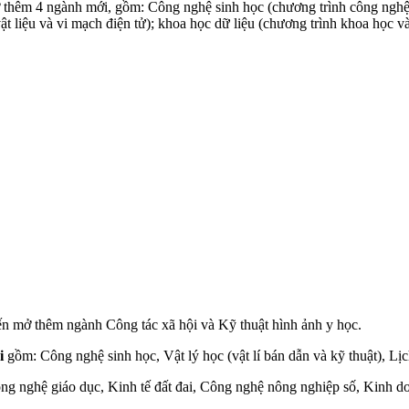
thêm 4 ngành mới, gồm: Công nghệ sinh học (chương trình công nghệ kỹ
t liệu và vi mạch điện tử); khoa học dữ liệu (chương trình khoa học và 
ến mở thêm ngành Công tác xã hội và Kỹ thuật hình ảnh y học.
i
gồm: Công nghệ sinh học, Vật lý học (vật lí bán dẫn và kỹ thuật), Lị
ng nghệ giáo dục, Kinh tế đất đai, Công nghệ nông nghiệp số, Kinh d