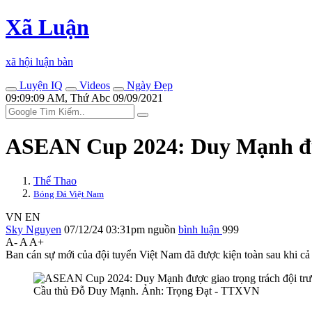
Xã Luận
xã hội luận bàn
Luyện IQ
Videos
Ngày Đẹp
09:09:09 AM, Thứ Abc 09/09/2021
ASEAN Cup 2024: Duy Mạnh đượ
Thể Thao
Bóng Đá Việt Nam
VN
EN
Sky Nguyen
07/12/24 03:31pm
nguồn
bình luận
999
A-
A
A+
Ban cán sự mới của đội tuyển Việt Nam đã được kiện toàn sau khi c
Cầu thủ Đỗ Duy Mạnh. Ảnh: Trọng Đạt - TTXVN