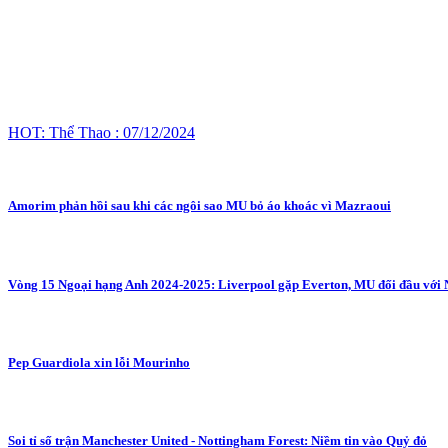
HOT: Thể Thao : 07/12/2024
Amorim phản hồi sau khi các ngôi sao MU bỏ áo khoác vì Mazraoui
Vòng 15 Ngoại hạng Anh 2024-2025: Liverpool gặp Everton, MU đối đầu với
Pep Guardiola xin lỗi Mourinho
Soi tỉ số trận Manchester United - Nottingham Forest: Niềm tin vào Quỷ đỏ