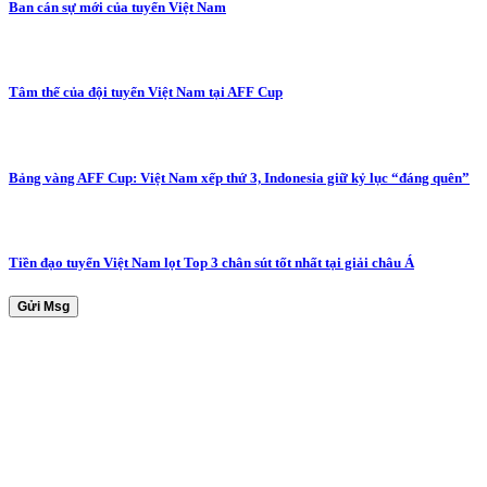
Ban cán sự mới của tuyển Việt Nam
Tâm thế của đội tuyển Việt Nam tại AFF Cup
Bảng vàng AFF Cup: Việt Nam xếp thứ 3, Indonesia giữ kỷ lục “đáng quên”
Tiền đạo tuyển Việt Nam lọt Top 3 chân sút tốt nhất tại giải châu Á
Gửi Msg