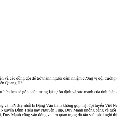
ện và các đồng đội để trở thành người đảm nhiệm cương vị đội trưở
yễn Quang Hải.
hứa hẹn sẽ góp phần mang lại sự ổn định và sức mạnh của tinh thần đ
g và mới đây nhất là Đặng Văn Lâm không góp mặt đội tuyển Việt Nam
 với Nguyễn Đình Triệu hay Nguyễn Filip, Duy Mạnh không bằng về tuổi 
uy Mạnh cũng vẫn đóng vai trò quan trọng dù tần suất phải nghỉ thi 