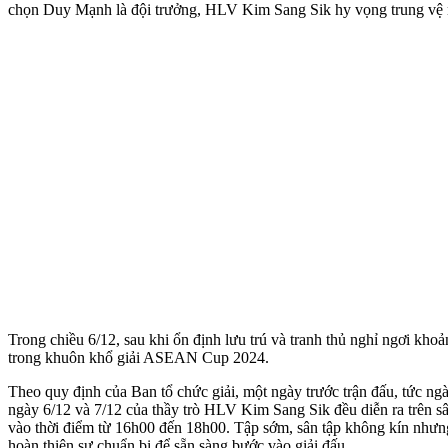
chọn Duy Mạnh là đội trưởng, HLV Kim Sang Sik hy vọng trung vệ nà
Trong chiều 6/12, sau khi ổn định lưu trú và tranh thủ nghỉ ngơi kho
trong khuôn khổ giải ASEAN Cup 2024.
Theo quy định của Ban tổ chức giải, một ngày trước trận đấu, tức ngà
ngày 6/12 và 7/12 của thầy trò HLV Kim Sang Sik đều diễn ra trên sâ
vào thời điểm từ 16h00 đến 18h00. Tập sớm, sân tập không kín nhưng đ
hoàn thiện sự chuẩn bị để sẵn sàng bước vào giải đấu.