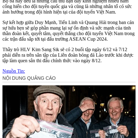
Bộ ba này đều là những cầu thủ dạn dày kinh nghiệm nhiều năm
cống hiến cho đội tuyển quốc gia và cũng là những nhân tố có sức
ảnh hưởng trong đội hình hiện tại của đội tuyển Việt Nam.
Sự kết hợp giữa Duy Mạnh, Tiến Linh và Quang Hải trong ban cán
sự hứa hẹn sẽ góp phần mang lại sự ổn định và sức mạnh của tinh
thần đoàn kết, quyết tâm, quyết thắng cho đội tuyển Việt Nam trong
các trận đấu sắp tới tại đấu trường ASEAN Cup 2024.
Thầy trò HLV Kim Sang Sik sẽ có 2 buổi tập ngày 6/12 và 7/12
phải diễn ra trên sân tập của Liên đoàn bóng đá Lào trước khi được
tập làm quen sân thi đấu chính thức vào ngày 8/12.
Nguồn Tin: