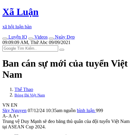
Xã Luận
xã hội luận bàn
Luyện IQ
Videos
Ngày Đẹp
09:09:09 AM, Thứ Abc 09/09/2021
Ban cán sự mới của tuyển Việt
Nam
Thể Thao
Bóng Đá Việt Nam
VN
EN
Sky Nguyen
07/12/24 10:35am
nguồn
bình luận
999
A-
A
A+
Trung vệ Duy Mạnh sẽ đeo băng thủ quân của đội tuyển Việt Nam
tại ASEAN Cup 2024.