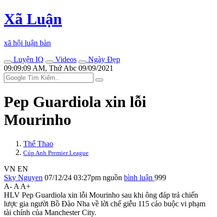
Xã Luận
xã hội luận bàn
Luyện IQ
Videos
Ngày Đẹp
09:09:09 AM, Thứ Abc 09/09/2021
Pep Guardiola xin lỗi
Mourinho
Thể Thao
Cúp Anh Premier League
VN
EN
Sky Nguyen
07/12/24 03:27pm
nguồn
bình luận
999
A-
A
A+
HLV Pep Guardiola xin lỗi Mourinho sau khi ông đáp trả chiến
lược gia người Bồ Đào Nha về lời chế giễu 115 cáo buộc vi phạm
tài chính của Manchester City.