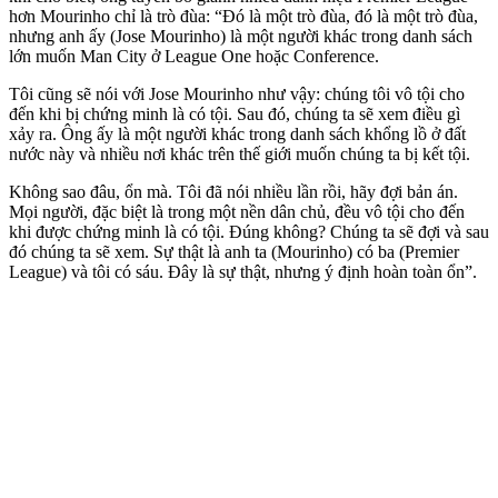
hơn Mourinho chỉ là trò đùa: “Đó là một trò đùa, đó là một trò đùa,
nhưng anh ấy (Jose Mourinho) là một người khác trong danh sách
lớn muốn Man City ở League One hoặc Conference.
Tôi cũng sẽ nói với Jose Mourinho như vậy: chúng tôi vô tội cho
đến khi bị chứng minh là có tội. Sau đó, chúng ta sẽ xem điều gì
xảy ra. Ông ấy là một người khác trong danh sách khổng lồ ở đất
nước này và nhiều nơi khác trên thế giới muốn chúng ta bị kết tội.
Không sao đâu, ổn mà. Tôi đã nói nhiều lần rồi, hãy đợi bản án.
Mọi người, đặc biệt là trong một nền dân chủ, đều vô tội cho đến
khi được chứng minh là có tội. Đúng không? Chúng ta sẽ đợi và sau
đó chúng ta sẽ xem. Sự thật là anh ta (Mourinho) có ba (Premier
League) và tôi có sáu. Đây là sự thật, nhưng ý định hoàn toàn ổn”.