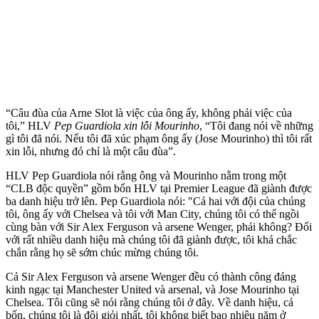
“Câu đùa của Arne Slot là việc của ông ấy, không phải việc của
tôi,” HLV
Pep Guardiola xin lỗi Mourinho
, “Tôi đang nói về những
gì tôi đã nói. Nếu tôi đã xúc phạm ông ấy (Jose Mourinho) thì tôi rất
xin lỗi, nhưng đó chỉ là một câu đùa”.
HLV Pep Guardiola nói rằng ông và Mourinho nằm trong một
“CLB độc quyền” gồm bốn HLV tại Premier League đã giành được
ba danh hiệu trở lên. Pep Guardiola nói: "Cả hai với đội của chúng
tôi, ông ấy với Chelsea và tôi với Man City, chúng tôi có thể ngồi
cùng bàn với Sir Alex Ferguson và ars‌ene Wenger, phải không? Đối
với rất nhiều danh hiệu mà chúng tôi đã giành được, tôi khá chắc
chắn rằng họ sẽ sớm chúc mừng chúng tôi.
Cả Sir Alex Ferguson và ars‌ene Wenger đều có thành công đáng
kinh ngạc tại Manchester United và ars‌enal, và Jose Mourinho tại
Chelsea. Tôi cũng sẽ nói rằng chúng tôi ở đây. Về danh hiệu, cả
bốn, chúng tôi là đội giỏi nhất, tôi không biết bao nhiêu năm ở