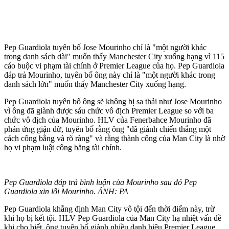
Pep Guardiola tuyên bố Jose Mourinho chỉ là "một người khác
trong danh sách dài" muốn thấy Manchester City xuống hạng vì 115
cáo buộc vi phạm tài chính ở Premier League của họ. Pep Guardiola
đáp trả Mourinho, tuyên bố ông này chỉ là "một người khác trong
danh sách lớn" muốn thấy Manchester City xuống hạng.
Pep Guardiola tuyên bố ông sẽ không bị sa thải như Jose Mourinho
vì ông đã giành được sáu chức vô địch Premier League so với ba
chức vô địch của Mourinho. HLV của Fenerbahce Mourinho đã
phản ứng giận dữ, tuyên bố rằng ông "đã giành chiến thắng một
cách công bằng và rõ ràng" và rằng thành công của Man City là nhờ
họ vi phạm luật công bằng tài chính.
Pep Guardiola đáp trả bình luận của Mourinho sau đó Pep
Guardiola xin lỗi Mourinho. ẢNH: PA
Pep Guardiola khẳng định Man City vô tội đến thời điểm này, trừ
khi họ bị kết tội. HLV Pep Guardiola của Man City hạ nhiệt vấn đề
khi cho biết, ông tuyên bố giành nhiều danh hiệu Premier League