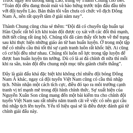
Trước ngày lên đường sang Lào, trung vệ Thành Chung cho biết:
“Toàn đội đều đang thoải mái và hào hứng trước trận đấu đầu tiên
với đội tuyển Lào. Bản thân tôi vẫn chưa có chức vô địch Đông
Nam Á, nên rất quyết tâm ở giải năm nay”.
Thành Chung cũng chia sẻ thêm: “Đội đã có chuyến tập huấn tại
Hàn Quốc rất bổ ích khi toàn đội được cọ xát với các đối thủ mạnh,
thời tiết cũng rất ủng hộ. Chúng tôi đã cảm thấy tốt hơn về thể trạng
sau khi thực hiện những giáo án từ ban huấn luyện. Ở trong một tập
thể có nhiều cầu thủ tốt thì sự cạnh tranh luôn rất khốc liệt. Ai cũng
có cơ hội đều như nhau. Chúng tôi luôn nỗ lực trong tập luyện để
được ban huấn luyện tin tưởng. Dù có là ai đá chính đi nữa thì mỗi
khi ra sân, toàn đội đều chung một mục tiêu giành chiến thắng”.
Đây là giải đấu khá đặc biệt khi không chỉ nhiều đội bóng Đông
Nam Á khác, ngay cả đội tuyển Việt Nam cũng có cầu thủ nhập
tịch. Nhìn nhận một cách tích cực, điều đó tạo ra môi trường cạnh
tranh vị trí mạnh mẽ trong đội hình chính thức. Sự xuất hiện của
Nguyễn Xuân Son cũng mang đến một bài kiểm tra cho chính đội
tuyển Việt Nam sau rất nhiều năm tranh cãi về việc có nên gọi cầu
thủ nhập tịch lên tuyển. Yếu tố hiệu quả sẽ là điều được đánh giá từ
chính giải đấu này.