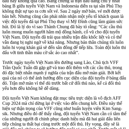
đấu này không quá cao. Bằng chứng là trận đấu đáng chú ý nhất
bảng B giữa tuyển Việt Nam và Indonesia diễn ra tại sân Phú Thọ
không thật sự tạo ra cơn sốt vé. Sau 2 ngày mở bán, vé mới được
bán hết. Nhưng cũng cần phải nhìn nhận một yếu tố khách quan là
việc đội tuyển đá tại Phú Thọ thay vì Mỹ Đình cũng làm giảm sức
hút. Đó là lý do vì sao Thành Chung đã bày tỏ rằng: “Các cầu thủ
luôn mong muốn người hâm mộ đồng hành, cổ vũ cho đội tuyển
Việt Nam. Đội tuyển đã trải qua nhiều trận đấu khốc liệt và có thể
vẫn đang bị nghi ngờ về khả năng. Nhưng bản thân chúng tôi luôn
luôn hi vọng khán giả sẽ đến sân đông để tiếp lửa. Toàn đội luôn thi
đấu với tinh thần màu cờ sắc áo cao nhất”.
Trước ngày tuyển Việt Nam lên đường sang Lào, Chủ tịch VFF
Trần Quốc Tuấn đã gặp gỡ và trao đổi thêm với các cầu thủ, trong
đó đặc biệt nhấn mạnh ý nghĩa của trận đấu mở màn giải. Bởi kết
quả của nó có thể ảnh hưởng đến cục diện của đội tuyển ở bảng đấu
đó. Trận mở màn vì thế dù trước bất cứ đối thủ nào, kể cả đối thủ
yếu hơn đều không hề dễ dàng.
Đội tuyển Việt Nam không đặt mục tiêu trực diện là vô địch AFF
Cup 2024 mà chỉ dừng lại ở việc vào đến chung kết. Điều này thể
hiện sự thận trọng của VFF cũng như huấn luyện viên Kim Sang-
sik. Nhưng điều đó để thấy rằng, đội tuyển Việt Nam cần có tâm thế
của những người đi chinh phục danh hiệu mà đã hai giải đấu liên
tiếp chúng ta thất bại cùng trước một đối thủ. Hy vọng, đây sẽ là