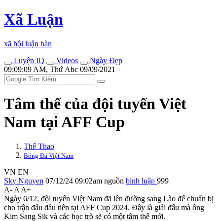
Xã Luận
xã hội luận bàn
Luyện IQ
Videos
Ngày Đẹp
09:09:09 AM, Thứ Abc 09/09/2021
Tâm thế của đội tuyển Việt
Nam tại AFF Cup
Thể Thao
Bóng Đá Việt Nam
VN
EN
Sky Nguyen
07/12/24 09:02am
nguồn
bình luận
999
A-
A
A+
Ngày 6/12, đội tuyển Việt Nam đã lên đường sang Lào để chuẩn bị
cho trận đấu đầu tiên tại AFF Cup 2024. Đây là giải đấu mà ông
Kim Sang Sik và các học trò sẽ có một tâm thế mới.