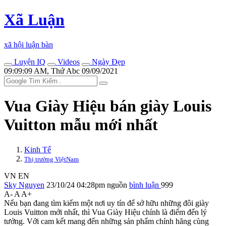
Xã Luận
xã hội luận bàn
Luyện IQ
Videos
Ngày Đẹp
09:09:09 AM, Thứ Abc 09/09/2021
Vua Giày Hiệu bán giày Louis
Vuitton mẫu mới nhất
Kinh Tế
Thị trường ViệtNam
VN
EN
Sky Nguyen
23/10/24 04:28pm
nguồn
bình luận
999
A-
A
A+
Nếu bạn đang tìm kiếm một nơi uy tín để sở hữu những đôi giày
Louis Vuitton mới nhất, thì Vua Giày Hiệu chính là điểm đến lý
tưởng. Với cam kết mang đến những sản phẩm chính hãng cùng