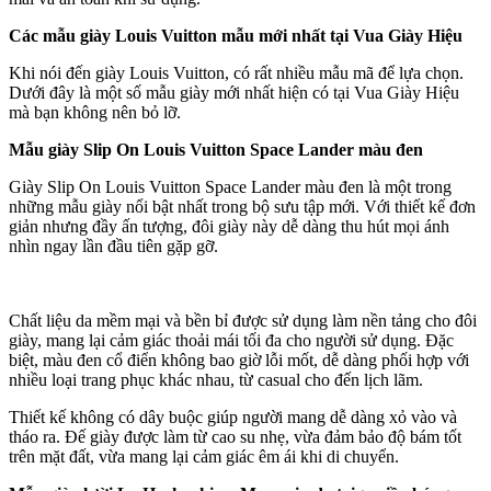
Các mẫu giày Louis Vuitton mẫu mới nhất tại Vua Giày Hiệu
Khi nói đến giày Louis Vuitton, có rất nhiều mẫu mã để lựa chọn.
Dưới đây là một số mẫu giày mới nhất hiện có tại Vua Giày Hiệu
mà bạn không nên bỏ lỡ.
Mẫu giày Slip On Louis Vuitton Space Lander màu đen
Giày Slip On Louis Vuitton Space Lander màu đen là một trong
những mẫu giày nổi bật nhất trong bộ sưu tập mới. Với thiết kế đơn
giản nhưng đầy ấn tượng, đôi giày này dễ dàng thu hút mọi ánh
nhìn ngay lần đầu tiên gặp gỡ.
Chất liệu da mềm mại và bền bỉ được sử dụng làm nền tảng cho đôi
giày, mang lại cảm giác thoải mái tối đa cho người sử dụng. Đặc
biệt, màu đen cổ điển không bao giờ lỗi mốt, dễ dàng phối hợp với
nhiều loại trang phục khác nhau, từ casual cho đến lịch lãm.
Thiết kế không có dây buộc giúp người mang dễ dàng xỏ vào và
tháo ra. Đế giày được làm từ cao su nhẹ, vừa đảm bảo độ bám tốt
trên mặt đất, vừa mang lại cảm giác êm ái khi di chuyển.