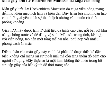
Mẫu giày lười Lv Hockenhiem Mocassin da taiga viền bóng
Mẫu giày lười Lv Hockenhiem Mocassin da taiga viền bóng mang
đến một diện mạo lịch lãm và hiện đại. Đây là sự lựa chọn hoàn hảo
cho những ai yêu thích sự thanh lịch nhưng vẫn muốn có chút
phóng khoáng.
Giày lười này được làm từ chất liệu da taiga cao cấp, nổi bật với khả
năng chống nước và dễ dàng vệ sinh. Màu sắc trung tính, kết hợp
với viền bóng, tạo nên một tổng thể hài hòa, phù hợp với nhiều
phong cách ăn mặc.
Điểm nhấn của mẫu giày này chính là phần đế được thiết kế đặc
biệt, không chỉ mang lại sự thoải mái mà còn tăng thêm độ bám cho
người sử dụng. Đây thực sự là một item không thể thiếu trong bộ
sưu tập giày của bất kỳ tín đồ thời trang nào.