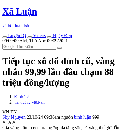
Xã Luận
xã hội luận bàn
Luyện IQ
Videos
Ngày Đẹp
09:09:09 AM, Thứ Abc 09/09/2021
Tiếp tục xô đổ đỉnh cũ, vàng
nhẫn 99,99 lần đầu chạm 88
triệu đồng/lượng
Kinh Tế
Thị trường ViệtNam
VN
EN
Sky Nguyen
23/10/24 09:36am
nguồn
bình luận
999
A-
A
A+
Giá vàng hôm nay chưa ngừng đà tăng sốc, cả vàng thế giới lẫn