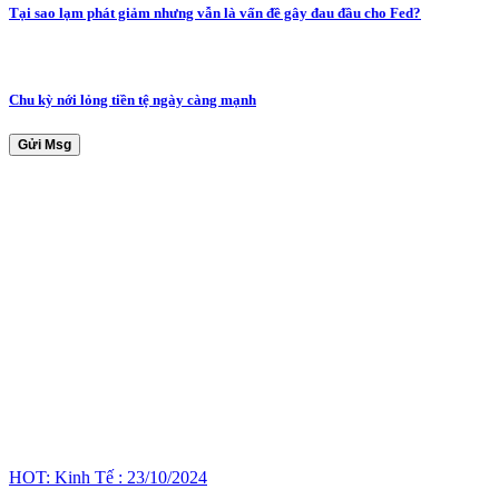
Tại sao lạm phát giảm nhưng vẫn là vấn đề gây đau đầu cho Fed?
Chu kỳ nới lỏng tiền tệ ngày càng mạnh
Gửi Msg
HOT: Kinh Tế : 23/10/2024