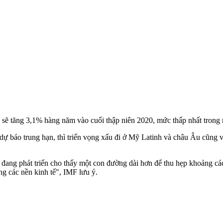
sẽ tăng 3,1% hàng năm vào cuối thập niên 2020, mức thấp nhất trong n
ự báo trung hạn, thì triển vọng xấu đi ở Mỹ Latinh và châu Âu cũng v
tế đang phát triển cho thấy một con đường dài hơn để thu hẹp khoảng cá
ng các nền kinh tế", IMF lưu ý.