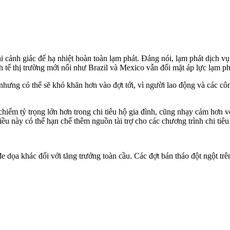
cảnh giác để hạ nhiệt hoàn toàn lạm phát. Đáng nói, lạm phát dịch vụ
h tế thị trường mới nổi như Brazil và Mexico vẫn đối mặt áp lực lạm ph
nhưng có thể sẽ khó khăn hơn vào đợt tới, vì người lao động và các cô
hiếm tỷ trọng lớn hơn trong chi tiêu hộ gia đình, cũng nhạ‌y cả‌m hơn 
iều này có thể hạn chế thêm nguồn tài trợ cho các chương trình chi tiêu
đe dọa khác đối với tăng trưởng toàn cầu. Các đợt bán tháo đột ngột tr