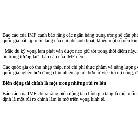
Báo cáo của IMF cảnh báo rằng các ngân hàng trung ương sẽ cần phải 
quốc gia bắt kịp mức tăng của chi phí sinh hoạt, khiến một số nền kin
"Mặc dù kỳ vọng lạm phát vẫn được neo giữ tốt trong thời điểm này, 
họ trong tương lai", báo cáo của IMF nêu.
Các quốc gia có thu nhập thấp, nơi chi phí thực phẩm và năng lượng c
quốc gia nghèo hơn đang chịu nhiều áp lực hơn từ việc trả nợ công, đ
Biến động tài chính là một trong những rủi ro lớn
Báo cáo của IMF chỉ ra rằng biến động tài chính gia tăng là một mối 
định là một rủi ro chính làm lu mờ triển vọng kinh tế.