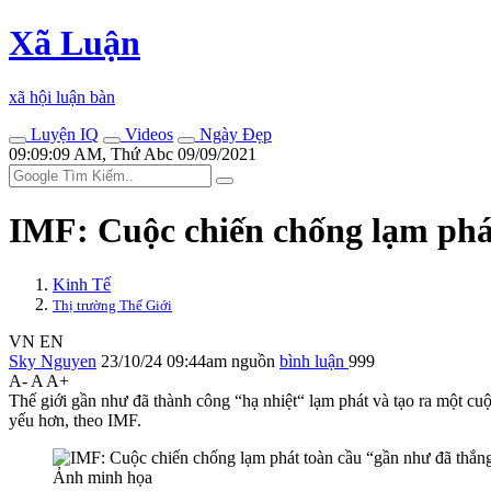
Xã Luận
xã hội luận bàn
Luyện IQ
Videos
Ngày Đẹp
09:09:09 AM, Thứ Abc 09/09/2021
IMF: Cuộc chiến chống lạm phát
Kinh Tế
Thị trường Thế Giới
VN
EN
Sky Nguyen
23/10/24 09:44am
nguồn
bình luận
999
A-
A
A+
Thế giới gần như đã thành công “hạ nhiệt“ lạm phát và tạo ra một cuộc
yếu hơn, theo IMF.
Ảnh minh họa