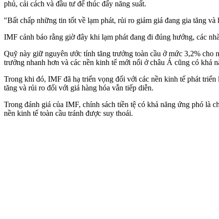
phủ, cải cách và đầu tư để thúc đẩy năng suất.
"Bất chấp những tin tốt về lạm phát, rủi ro giảm giá đang gia tăng và
IMF cảnh báo rằng giờ đây khi lạm phát đang đi đúng hướng, các nhà h
Quỹ này giữ nguyên ước tính tăng trưởng toàn cầu ở mức 3,2% cho 
trưởng nhanh hơn và các nền kinh tế mới nổi ở châu Á cũng có khả n
Trong khi đó, IMF đã hạ triển vọng đối với các nền kinh tế phát triển
tăng và rủi ro đối với giá hàng hóa vẫn tiếp diễn.
Trong đánh giá của IMF, chính sách tiền tệ có khả năng ứng phó là ch
nền kinh tế toàn cầu tránh được suy thoái.