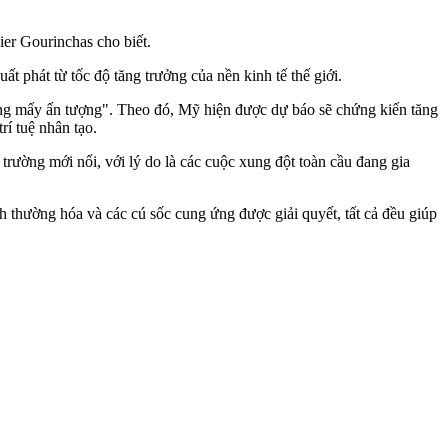
ier Gourinchas cho biết.
t phát từ tốc độ tăng trưởng của nền kinh tế thế giới.
ng mấy ấn tượng". Theo đó, Mỹ hiện được dự báo sẽ chứng kiến tăng
í tuệ nhân tạo.
 trường mới nổi, với lý do là các cuộc xung đột toàn cầu đang gia
nh thường hóa và các cú sốc cung ứng được giải quyết, tất cả đều giúp