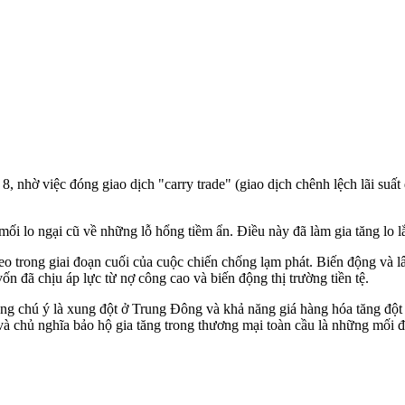
 8, nhờ việc đóng giao dịch "carry trade" (giao dịch chênh lệch lãi su
i mối lo ngại cũ về những lỗ hổng tiềm ẩn. Điều này đã làm gia tăng lo 
eo trong giai đoạn cuối của cuộc chiến chống lạm phát. Biến động và lây
vốn đã chịu áp lực từ nợ công cao và biến động thị trường tiền tệ.
 đáng chú ý là xung đột ở Trung Đông và khả năng giá hàng hóa tăng đ
i và chủ nghĩa bảo hộ gia tăng trong thương mại toàn cầu là những mối 