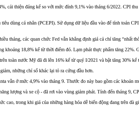
t 2,4%, cải thiện đáng kể so với mức đỉnh 9,1% vào tháng 6/2022. CPI 
êu tiêu dùng cá nhân (PCEPI). Sử dụng dữ liệu đầu vào để tính toán CP
iều tháng, các quan chức Fed vẫn khẳng định giá cả chỉ tăng “nhất t
tăng khoảng 18,8% kể từ thời điểm đó. Lạm phát thực phẩm tăng 22%. 
trên toàn nước Mỹ đã đi lên 16% kể từ quý I/2021 và bật tăng 30% kể từ
iảm, những chỉ số khác lại tỏ ra cứng đầu hơn.
tlanta vẫn ở mức 4,9% vào tháng 9. Thước đo này bao gồm các khoản mụ
 năng lượng và xe cộ - đã rơi vào vùng giảm phát. Tính đến tháng 9, CP
ức cao, trong khi giá của những hàng hóa dễ biến động đang trên đà g