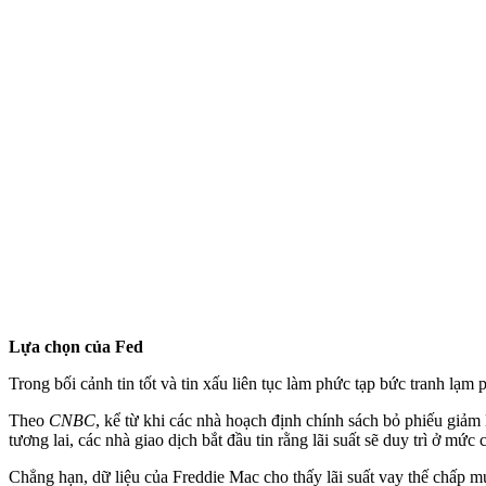
Lựa chọn của Fed
Trong bối cảnh tin tốt và tin xấu liên tục làm phức tạp bức tranh lạm
Theo
CNBC
, kể từ khi các nhà hoạch định chính sách bỏ phiếu giảm 
tương lai, các nhà giao dịch bắt đầu tin rằng lãi suất sẽ duy trì ở mức 
Chẳng hạn, dữ liệu của Freddie Mac cho thấy lãi suất vay thế chấp m