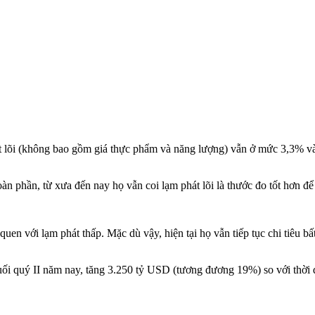
t lõi (không bao gồm giá thực phẩm và năng lượng) vẫn ở mức 3,3% vào
n phần, từ xưa đến nay họ vẫn coi lạm phát lõi là thước đo tốt hơn đ
en với lạm phát thấp. Mặc dù vậy, hiện tại họ vẫn tiếp tục chi tiêu bất
uối quý II năm nay, tăng 3.250 tỷ USD (tương đương 19%) so với thời đ