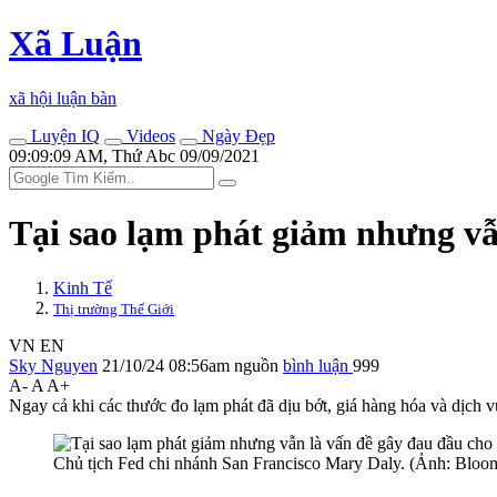
Xã Luận
xã hội luận bàn
Luyện IQ
Videos
Ngày Đẹp
09:09:09 AM, Thứ Abc 09/09/2021
Tại sao lạm phát giảm nhưng vẫ
Kinh Tế
Thị trường Thế Giới
VN
EN
Sky Nguyen
21/10/24 08:56am
nguồn
bình luận
999
A-
A
A+
Ngay cả khi các thước đo lạm phát đã dịu bớt, giá hàng hóa và dịch 
Chủ tịch Fed chi nhánh San Francisco Mary Daly. (Ảnh: Bloo