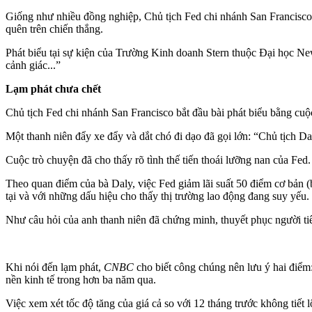
Giống như nhiều đồng nghiệp, Chủ tịch Fed chi nhánh San Francisc
quên trên chiến thắng.
Phát biểu tại sự kiện của Trường Kinh doanh Stern thuộc Đại học New
cảnh giác...”
Lạm phát chưa chết
Chủ tịch Fed chi nhánh San Francisco bắt đầu bài phát biểu bằng cu
Một thanh niên đẩy xe đẩy và dắt chó đi dạo đã gọi lớn: “Chủ tịch D
Cuộc trò chuyện đã cho thấy rõ tình thế tiến thoái lưỡng nan của Fed. 
Theo quan điểm của bà Daly, việc Fed giảm lãi suất 50 điểm cơ bản (
tại và với những dấu hiệu cho thấy thị trường lao động đang suy yếu.
Như câu hỏi của anh thanh niên đã chứng minh, thuyết phục người ti
Khi nói đến lạm phát,
CNBC
cho biết công chúng nên lưu ý hai điểm:
nền kinh tế trong hơn ba năm qua.
Việc xem xét tốc độ tăng của giá cả so với 12 tháng trước không tiết l