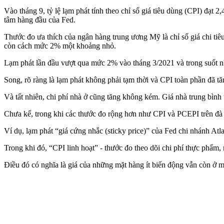
Vào tháng 9, tỷ lệ lạm phát tính theo chỉ số giá tiêu dùng (CPI) đạ
tâm hàng đầu của Fed.
Thước đo ưa thích của ngân hàng trung ương Mỹ là chỉ số giá chi ti
còn cách mức 2% một khoảng nhỏ.
Lạm phát lần đầu vượt qua mức 2% vào tháng 3/2021 và trong suốt nh
Song, rõ ràng là lạm phát không phải tạm thời và CPI toàn phần đã 
Và tất nhiên, chi phí nhà ở cũng tăng không kém. Giá nhà trung bình 
Chưa kể, trong khi các thước đo rộng hơn như CPI và PCEPI trên đà g
Ví dụ, lạm phát “giá cứng nhắc (sticky price)” của Fed chi nhánh A
Trong khi đó, “CPI linh hoạt” - thước đo theo dõi chi phí thực phẩm,
Điều đó có nghĩa là giá của những mặt hàng ít biến động vẫn còn ở m