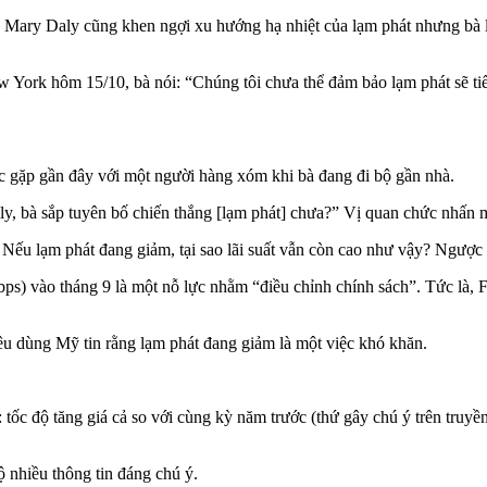
o Mary Daly cũng khen ngợi xu hướng hạ nhiệt của lạm phát nhưng bà
 York hôm 15/10, bà nói: “Chúng tôi chưa thể đảm bảo lạm phát sẽ tiế
ộc gặp gần đây với một người hàng xóm khi bà đang đi bộ gần nhà.
aly, bà sắp tuyên bố chiến thắng [lạm phát] chưa?” Vị quan chức nhấn
Nếu lạm phát đang giảm, tại sao lãi suất vẫn còn cao như vậy? Ngược lại
bps) vào tháng 9 là một nỗ lực nhằm “điều chỉnh chính sách”. Tức là, 
êu dùng Mỹ tin rằng lạm phát đang giảm là một việc khó khăn.
 tốc độ tăng giá cả so với cùng kỳ năm trước (thứ gây chú ý trên truy
ộ nhiều thông tin đáng chú ý.