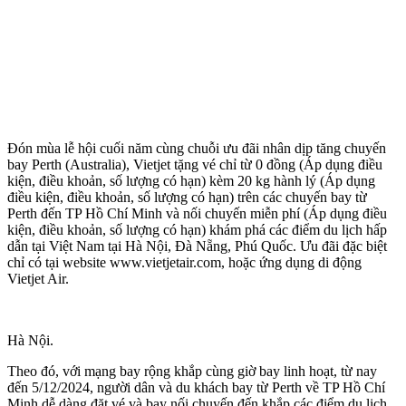
Đón mùa lễ hội cuối năm cùng chuỗi ưu đãi nhân dịp tăng chuyến
bay Perth (Australia), Vietjet tặng vé chỉ từ 0 đồng (Áp dụng điều
kiện, điều khoản, số lượng có hạn) kèm 20 kg hành lý (Áp dụng
điều kiện, điều khoản, số lượng có hạn) trên các chuyến bay từ
Perth đến TP Hồ Chí Minh và nối chuyến miễn phí (Áp dụng điều
kiện, điều khoản, số lượng có hạn) khám phá các điểm du lịch hấp
dẫn tại Việt Nam tại Hà Nội, Đà Nẵng, Phú Quốc. Ưu đãi đặc biệt
chỉ có tại website www.vietjetair.com, hoặc ứng dụng di động
Vietjet Air.
Hà Nội.
Theo đó, với mạng bay rộng khắp cùng giờ bay linh hoạt, từ nay
đến 5/12/2024, người dân và du khách bay từ Perth về TP Hồ Chí
Minh dễ dàng đặt vé và bay nối chuyến đến khắp các điểm du lịch