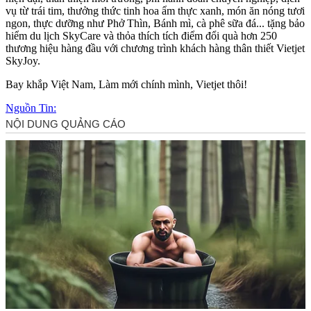
vụ từ trái tim, thưởng thức tinh hoa ẩm thực xanh, món ăn nóng tươi
ngon, thực dưỡng như Phở Thìn, Bánh mì, cà phê sữa đá... tặng bảo
hiểm du lịch SkyCare và thỏa thích tích điểm đổi quà hơn 250
thương hiệu hàng đầu với chương trình khách hàng thân thiết Vietjet
SkyJoy.
Bay khắp Việt Nam, Làm mới chính mình, Vietjet thôi!
Nguồn Tin: