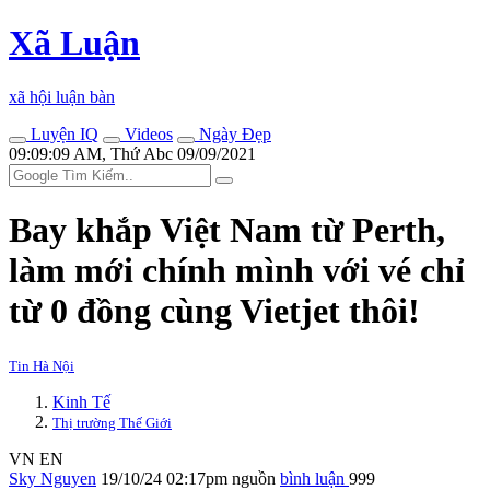
Xã Luận
xã hội luận bàn
Luyện IQ
Videos
Ngày Đẹp
09:09:09 AM, Thứ Abc 09/09/2021
Bay khắp Việt Nam từ Perth,
làm mới chính mình với vé chỉ
từ 0 đồng cùng Vietjet thôi!
Tin Hà Nội
Kinh Tế
Thị trường Thế Giới
VN
EN
Sky Nguyen
19/10/24 02:17pm
nguồn
bình luận
999