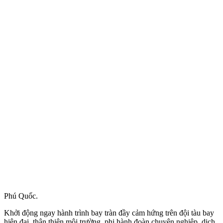
Phú Quốc.
Khởi động ngay hành trình bay tràn đầy cảm hứng trên đội tàu bay
hiện đại, thân thiện môi trường, phi hành đoàn chuyên nghiệp, dịch