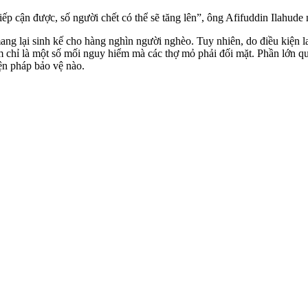
ếp cận được, số người chết có thể sẽ tăng lên”, ông Afifuddin Ilahude 
 mang lại sinh kế cho hàng nghìn người nghèo. Tuy nhiên, do điều kiện
hầm chỉ là một số mối nguy hiểm mà các thợ mỏ phải đối mặt. Phần lớn 
ện pháp bảo vệ nào.