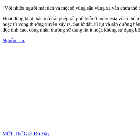
“Với nhiều người mất tích và một số vùng sâu vùng xa vẫn chưa thể ti
Hoạt động khai thác mỏ trái phép rất phổ biến ở Indonesia vì có thể
hoặc t‌ử von‌g thường xuyên xảy ra. Sạt lở đất, lũ lụt và sập đường 
độc tính cao, công nhân thường sử dụng rất ít hoặc không sử dụng bi
Nguồn Tin:
MỚI: Thế Giới Đó Đây