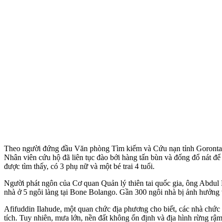
Theo người đứng đầu Văn phòng Tìm kiếm và Cứu nạn tỉnh Gorontalo,
Nhân viên cứu hộ đã liên tục đào bới hàng tấn bùn và đống đổ nát để 
được tìm thấy, có 3 phụ nữ và một bé trai 4 tuổi.
Người phát ngôn của Cơ quan Quản lý thiên tai quốc gia, ông Abdul 
nhà ở 5 ngôi làng tại Bone Bolango. Gần 300 ngôi nhà bị ảnh hưởng v
Afifuddin Ilahude, một quan chức địa phương cho biết, các nhà chức t
tích. Tuy nhiên, mưa lớn, nền đất không ổn định và địa hình rừng rậ