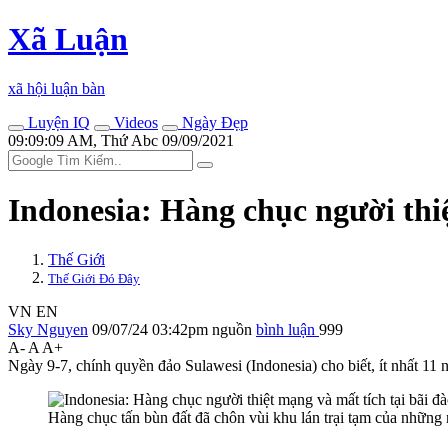
Xã Luận
xã hội luận bàn
Luyện IQ
Videos
Ngày Đẹp
09:09:09 AM, Thứ Abc 09/09/2021
Indonesia: Hàng chục người thiệ
Thế Giới
Thế Giới Đó Đây
VN
EN
Sky Nguyen
09/07/24 03:42pm
nguồn
bình luận
999
A-
A
A+
Ngày 9-7, chính quyền đảo Sulawesi (Indonesia) cho biết, ít nhất 11 
Hàng chục tấn bùn đất đã chôn vùi khu lán trại tạm của những