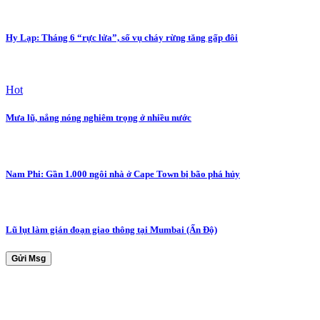
Hy Lạp: Tháng 6 “rực lửa”, số vụ cháy rừng tăng gấp đôi
Hot
Mưa lũ, nắng nóng nghiêm trọng ở nhiều nước
Nam Phi: Gần 1.000 ngôi nhà ở Cape Town bị bão phá hủy
Lũ lụt làm gián đoạn giao thông tại Mumbai (Ấn Độ)
Gửi Msg