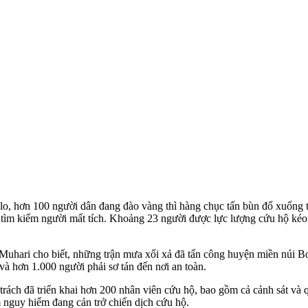
 hơn 100 người dân đang đào vàng thì hàng chục tấn bùn đổ xuống từ
tìm kiếm người mất tích. Khoảng 23 người được lực lượng cứu hộ kéo ra
Muhari cho biết, những trận mưa xối xả đã tấn công huyện miền núi Bo
à hơn 1.000 người phải sơ tán đến nơi an toàn.
rách đã triển khai hơn 200 nhân viên cứu hộ, bao gồm cả cảnh sát và q
m nguy hiểm đang cản trở chiến dịch cứu hộ.