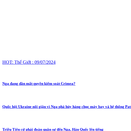
HOT: Thế Giới : 09/07/2024
Nga đang dần mất quyền kiểm soát Crimea?
Quốc hội Ukraine nổi giận vì Nga phá hủy hàng chục máy bay và hệ thống Pat
Triều Tiên cử phái đoàn quân sự đến Nga, Hàn Quốc lên tiếng