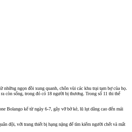
 những ngọn đồi xung quanh, chôn vùi các khu trại tạm bợ của họ.
 còn sống, trong đó có 18 người bị thương. Trong số 11 th‌i th‌ể
ne Bolango kể từ ngày 6-7, gây vỡ bờ kè, lũ lụt dâng cao đến mái
uân đội, với trang thiết bị hạng nặng để tìm kiếm người chết và mất