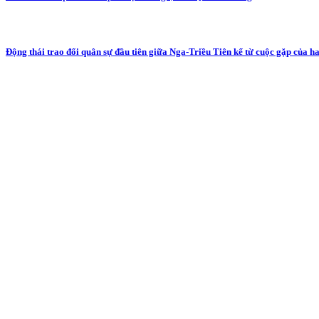
Động thái trao đổi quân sự đầu tiên giữa Nga-Triều Tiên kể từ cuộc gặp của h