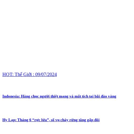
HOT: Thế Giới : 09/07/2024
Indonesia: Hàng chục người thiệt mạng và mất tích tại bãi đào vàng
Hy Lạp: Tháng 6 “rực lửa”, số vụ cháy rừng tăng gấp đôi