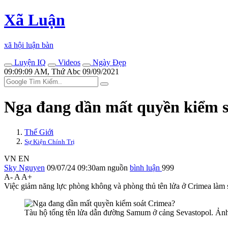
Xã Luận
xã hội luận bàn
Luyện IQ
Videos
Ngày Đẹp
09:09:09 AM, Thứ Abc 09/09/2021
Nga đang dần mất quyền kiểm 
Thế Giới
Sự Kiện Chính Trị
VN
EN
Sky Nguyen
09/07/24 09:30am
nguồn
bình luận
999
A-
A
A+
Việc giảm năng lực phòng không và phòng thủ tên lửa ở Crimea làm 
Tàu hộ tống tên lửa dẫn đường Samum ở cảng Sevastopol. Ả