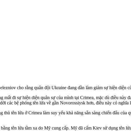
elezniov cho rằng quân đội Ukraine đang dần làm giảm sự hiện diện củ
ang mất đi sự hiện diện quân sự của mình tại Crimea, mặc dù điều này 
dời các bệ phóng tên lửa về gần Novorossiysk hơn, điều này có nghĩa l
 thủ tên lửa ở Crimea làm suy yếu khả năng sẵn sàng chiến đấu của qu
bằng tên lửa tầm xa do Mỹ cung cấp. Mỹ đã cấm Kiev sử dụng tên lử