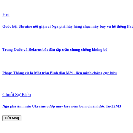
Hot
Quốc hội Ukraine nổi giận vì Nga phá hủy hàng chục máy bay và hệ thống Pat
Trung Quốc và Belarus bắt đầu tập trận chung chống khủng bố
Pháp: Thắng cử là Mặt trận Bình dân Mới - liên minh chống cực hữu
Chuỗi Sự Kiện
Nga phá âm mưu Ukraine cướp máy bay ném bom chiến lược Tu-22M3
Gửi Msg