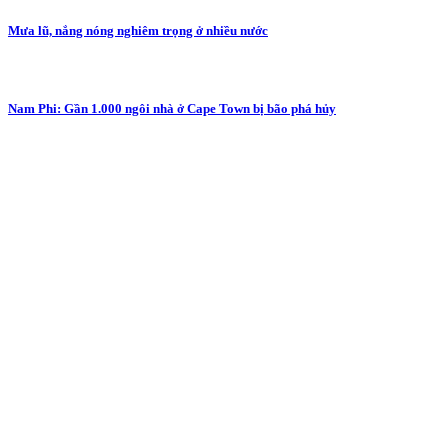
Mưa lũ, nắng nóng nghiêm trọng ở nhiều nước
Nam Phi: Gần 1.000 ngôi nhà ở Cape Town bị bão phá hủy