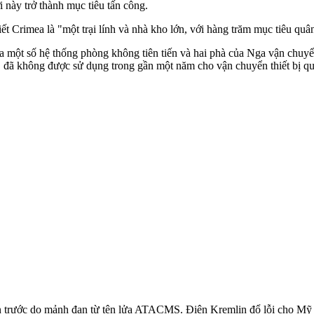
 này trở thành mục tiêu tấn công.
Crimea là "một trại lính và nhà kho lớn, với hàng trăm mục tiêu quân 
a một số hệ thống phòng không tiên tiến và hai phà của Nga vận chuyể
 đã không được sử dụng trong gần một năm cho vận chuyển thiết bị q
n trước do mảnh đạn từ tên lửa ATACMS. Điện Kremlin đổ lỗi cho Mỹ v