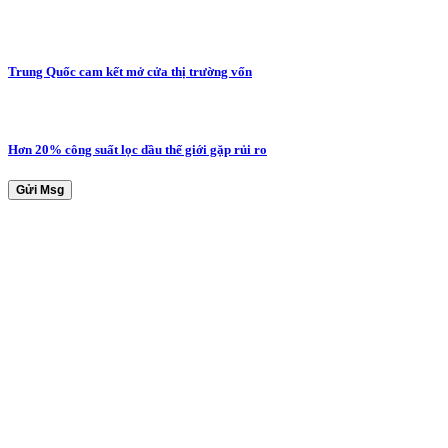
Trung Quốc cam kết mở cửa thị trường vốn
Hơn 20% công suất lọc dầu thế giới gặp rủi ro
Gửi Msg