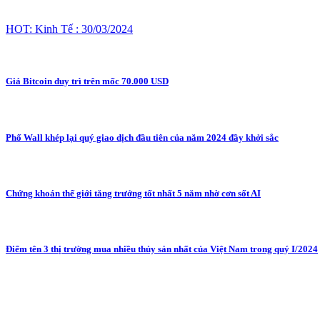
HOT: Kinh Tế : 30/03/2024
Giá Bitcoin duy trì trên mốc 70.000 USD
Phố Wall khép lại quý giao dịch đầu tiên của năm 2024 đầy khởi sắc
Chứng khoán thế giới tăng trưởng tốt nhất 5 năm nhờ cơn sốt AI
Điểm tên 3 thị trường mua nhiều thủy sản nhất của Việt Nam trong quý I/2024