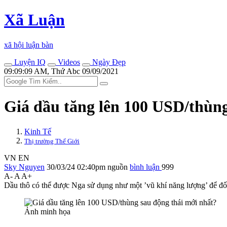
Xã Luận
xã hội luận bàn
Luyện IQ
Videos
Ngày Đẹp
09:09:09 AM, Thứ Abc 09/09/2021
Giá dầu tăng lên 100 USD/thùng
Kinh Tế
Thị trường Thế Giới
VN
EN
Sky Nguyen
30/03/24 02:40pm
nguồn
bình luận
999
A-
A
A+
Dầu thô có thể được Nga sử dụng như một ’vũ khí năng lượng’ để đ
Ảnh minh họa