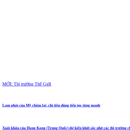
MỚI: Thị trường Thế Giới
Lạm phát của Mỹ chậm lại, chi tiêu dùng tiếp tục tăng mạnh
Xuất khẩu của Hong Kong (Trung Quốc) dự kiến khởi sắc nhờ các thị trường c