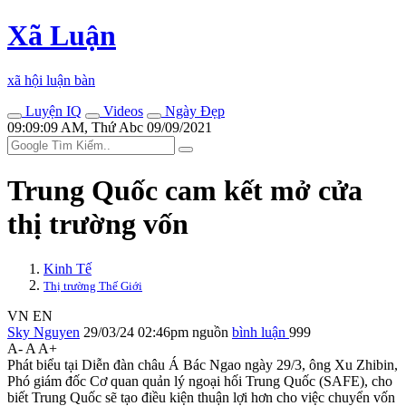
Xã Luận
xã hội luận bàn
Luyện IQ
Videos
Ngày Đẹp
09:09:09 AM, Thứ Abc 09/09/2021
Trung Quốc cam kết mở cửa
thị trường vốn
Kinh Tế
Thị trường Thế Giới
VN
EN
Sky Nguyen
29/03/24 02:46pm
nguồn
bình luận
999
A-
A
A+
Phát biểu tại Diễn đàn châu Á Bác Ngao ngày 29/3, ông Xu Zhibin,
Phó giám đốc Cơ quan quản lý ngoại hối Trung Quốc (SAFE), cho
biết Trung Quốc sẽ tạo điều kiện thuận lợi hơn cho việc chuyển vốn