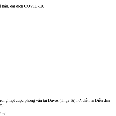
khí hậu, đại dịch COVID-19.
trong một cuộc phỏng vấn tại Davos (Thụy Sĩ) nơi diễn ra Diễn đàn
ơn”.
năm".