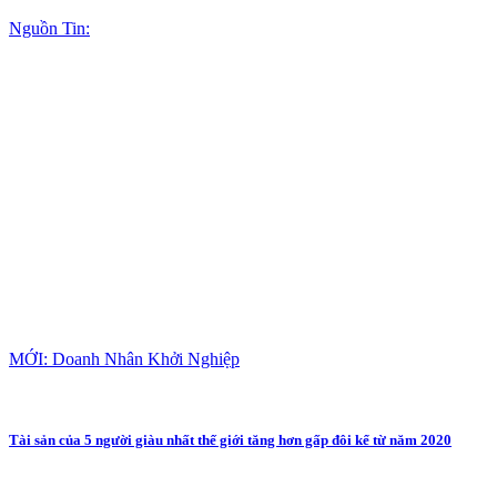
Nguồn Tin:
MỚI: Doanh Nhân Khởi Nghiệp
Tài sản của 5 người giàu nhất thế giới tăng hơn gấp đôi kể từ năm 2020