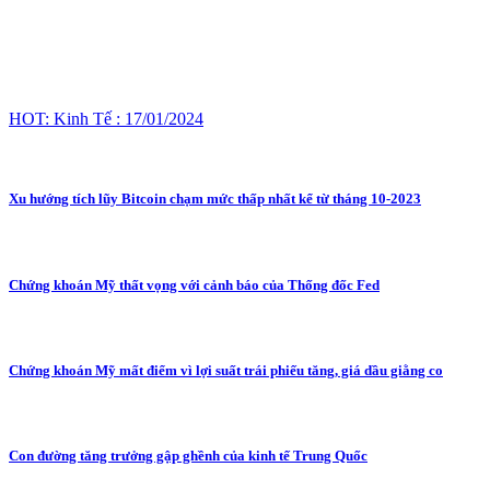
HOT: Kinh Tế : 17/01/2024
Xu hướng tích lũy Bitcoin chạm mức thấp nhất kể từ tháng 10-2023
Chứng khoán Mỹ thất vọng với cảnh báo của Thống đốc Fed
Chứng khoán Mỹ mất điểm vì lợi suất trái phiếu tăng, giá dầu giằng co
Con đường tăng trưởng gập ghềnh của kinh tế Trung Quốc