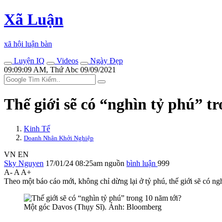
Xã Luận
xã hội luận bàn
Luyện IQ
Videos
Ngày Đẹp
09:09:09 AM, Thứ Abc 09/09/2021
Thế giới sẽ có “nghìn tỷ phú” t
Kinh Tế
Doanh Nhân Khởi Nghiệp
VN
EN
Sky Nguyen
17/01/24 08:25am
nguồn
bình luận
999
A-
A
A+
Theo một báo cáo mới, không chỉ dừng lại ở tỷ phú, thế giới sẽ có ng
Một góc Davos (Thụy Sĩ). Ảnh: Bloomberg