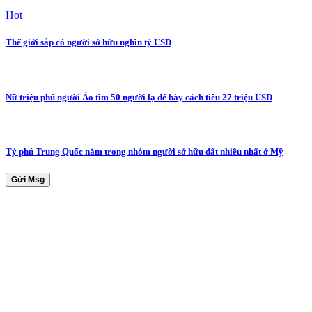
Hot
Thế giới sắp có người sở hữu nghìn tỷ USD
Nữ triệu phú người Áo tìm 50 người lạ để bày cách tiêu 27 triệu USD
Tỷ phú Trung Quốc nằm trong nhóm người sở hữu đất nhiều nhất ở Mỹ
Gửi Msg