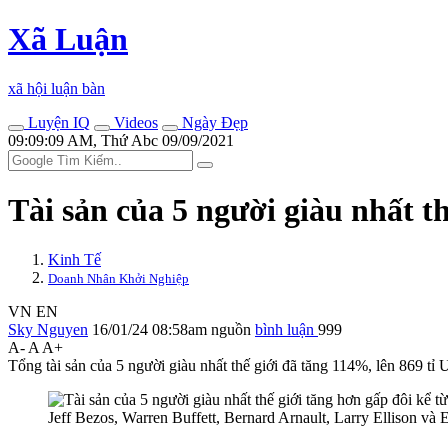
Xã Luận
xã hội luận bàn
Luyện IQ
Videos
Ngày Đẹp
09:09:09 AM, Thứ Abc 09/09/2021
Tài sản của 5 người giàu nhất t
Kinh Tế
Doanh Nhân Khởi Nghiệp
VN
EN
Sky Nguyen
16/01/24 08:58am
nguồn
bình luận
999
A-
A
A+
Tổng tài sản của 5 người giàu nhất thế giới đã tăng 114%, lên 869 
Jeff Bezos, Warren Buffett, Bernard Arnault, Larry Ellison v