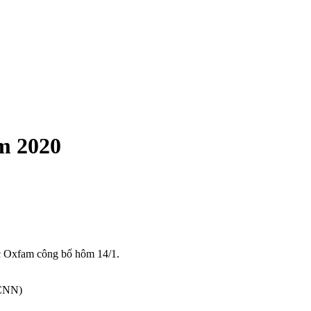
ăm 2020
ược Oxfam công bố hôm 14/1.
 CNN)