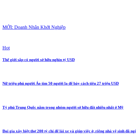
MỚI: Doanh Nhân Khởi Nghiệp
Hot
Thế giới sắp có người sở hữu nghìn tỷ USD
Nữ triệu phú người Áo tìm 50 người lạ để bày cách tiêu 27 triệu USD
Tỷ phú Trung Quốc nằm trong nhóm người sở hữu đất nhiều nhất ở Mỹ
Đại gia xây biệt thự 200 tỷ chỉ để lái xe và giúp việc ở, riêng nhà vệ sinh đã ng