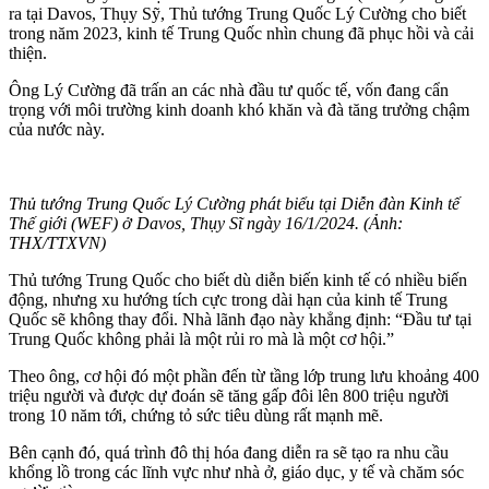
ra tại Davos, Thụy Sỹ, Thủ tướng Trung Quốc Lý Cường cho biết
trong năm 2023, kinh tế Trung Quốc nhìn chung đã phục hồi và cải
thiện.
Ông Lý Cường đã trấn an các nhà đầu tư quốc tế, vốn đang cẩn
trọng với môi trường kinh doanh khó khăn và đà tăng trưởng chậm
của nước này.
Thủ tướng Trung Quốc Lý Cường phát biểu tại Diễn đàn Kinh tế
Thế giới (WEF) ở Davos, Thụy Sĩ ngày 16/1/2024. (Ảnh:
THX/TTXVN)
Thủ tướng Trung Quốc cho biết dù diễn biến kinh tế có nhiều biến
động, nhưng xu hướng tích cực trong dài hạn của kinh tế Trung
Quốc sẽ không thay đổi. Nhà lãnh đạo này khẳng định: “Đầu tư tại
Trung Quốc không phải là một rủi ro mà là một cơ hội.”
Theo ông, cơ hội đó một phần đến từ tầng lớp trung lưu khoảng 400
triệu người và được dự đoán sẽ tăng gấp đôi lên 800 triệu người
trong 10 năm tới, chứng tỏ sức tiêu dùng rất mạnh mẽ.
Bên cạnh đó, quá trình đô thị hóa đang diễn ra sẽ tạo ra nhu cầu
khổng lồ trong các lĩnh vực như nhà ở, giáo dục, y tế và chăm sóc