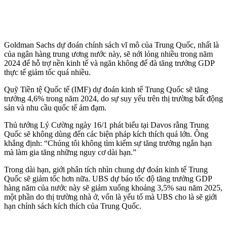
Goldman Sachs dự đoán chính sách vĩ mô của Trung Quốc, nhất là
của ngân hàng trung ương nước này, sẽ nới lỏng nhiều trong năm
2024 để hỗ trợ nền kinh tế và ngăn không để đà tăng trưởng GDP
thực tế giảm tốc quá nhiều.
Quỹ Tiền tệ Quốc tế (IMF) dự đoán kinh tế Trung Quốc sẽ tăng
trưởng 4,6% trong năm 2024, do sự suy yếu trên thị trường bất động
sản và nhu cầu quốc tế ảm đạm.
Thủ tướng Lý Cường ngày 16/1 phát biểu tại Davos rằng Trung
Quốc sẽ không dùng đến các biện pháp kíc‌h thí‌ch quá lớn. Ông
khẳng định: “Chúng tôi không tìm kiếm sự tăng trưởng ngắn hạn
mà làm gia tăng những nguy cơ dài hạn.”
Trong dài hạn, giới phân tích nhìn chung dự đoán kinh tế Trung
Quốc sẽ giảm tốc hơn nữa. UBS dự báo tốc độ tăng trưởng GDP
hàng năm của nước này sẽ giảm xuống khoảng 3,5% sau năm 2025,
một phần do thị trường nhà ở, vốn là yếu tố mà UBS cho là sẽ giới
hạn chính sách kíc‌h thí‌ch của Trung Quốc.