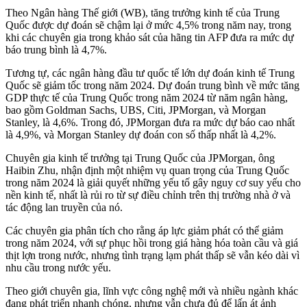
Theo Ngân hàng Thế giới (WB), tăng trưởng kinh tế của Trung
Quốc được dự đoán sẽ chậm lại ở mức 4,5% trong năm nay, trong
khi các chuyên gia trong khảo sát của hãng tin AFP đưa ra mức dự
báo trung bình là 4,7%.
Tương tự, các ngân hàng đầu tư quốc tế lớn dự đoán kinh tế Trung
Quốc sẽ giảm tốc trong năm 2024. Dự đoán trung bình về mức tăng
GDP thực tế của Trung Quốc trong năm 2024 từ năm ngân hàng,
bao gồm Goldman Sachs, UBS, Citi, JPMorgan, và Morgan
Stanley, là 4,6%. Trong đó, JPMorgan đưa ra mức dự báo cao nhất
là 4,9%, và Morgan Stanley dự đoán con số thấp nhất là 4,2%.
Chuyên gia kinh tế trưởng tại Trung Quốc của JPMorgan, ông
Haibin Zhu, nhận định một nhiệm vụ quan trọng của Trung Quốc
trong năm 2024 là giải quyết những yếu tố gây nguy cơ suy yếu cho
nền kinh tế, nhất là rủi ro từ sự điều chỉnh trên thị trường nhà ở và
tác động lan truyền của nó.
Các chuyên gia phân tích cho rằng áp lực giảm phát có thể giảm
trong năm 2024, với sự phục hồi trong giá hàng hóa toàn cầu và giá
thịt lợn trong nước, nhưng tình trạng lạm phát thấp sẽ vẫn kéo dài vì
nhu cầu trong nước yếu.
Theo giới chuyên gia, lĩnh vực công nghệ mới và nhiều ngành khác
đang phát triển nhanh chóng, nhưng vẫn chưa đủ để lấn át ảnh