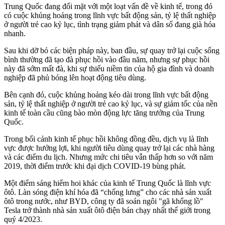
Trung Quốc đang đối mặt với một loạt vấn đề về kinh tế, trong đó
có cuộc khủng hoảng trong lĩnh vực bất động sản, tỷ lệ thất nghiệp
ở người trẻ cao kỷ lục, tình trạng giảm phát và dân số đang già hóa
nhanh.
Sau khi dỡ bỏ các biện pháp này, ban đầu, sự quay trở lại cuộc sống
bình thường đã tạo đà phục hồi vào đầu năm, nhưng sự phục hồi
này đã sớm mất đà, khi sự thiếu niềm tin của hộ gia đình và doanh
nghiệp đã phủ bóng lên hoạt động tiêu dùng.
Bên cạnh đó, cuộc khủng hoảng kéo dài trong lĩnh vực bất động
sản, tỷ lệ thất nghiệp ở người trẻ cao kỷ lục, và sự giảm tốc của nền
kinh tế toàn cầu cũng bào mòn động lực tăng trưởng của Trung
Quốc.
Trong bối cảnh kinh tế phục hồi không đồng đều, dịch vụ là lĩnh
vực được hưởng lợi, khi người tiêu dùng quay trở lại các nhà hàng
và các điểm du lịch. Nhưng mức chi tiêu vẫn thấp hơn so với năm
2019, thời điểm trước khi đại dịch COVID-19 bùng phát.
Một điểm sáng hiếm hoi khác của kinh tế Trung Quốc là lĩnh vực
ôtô. Làn sóng điện khí hóa đã “chống lưng” cho các nhà sản xuất
ôtô trong nước, như BYD, công ty đã soán ngôi "gã khổng lồ"
Tesla trở thành nhà sản xuất ôtô điện bán chạy nhất thế giới trong
quý 4/2023.