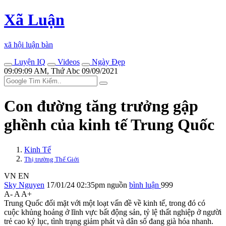
Xã Luận
xã hội luận bàn
Luyện IQ
Videos
Ngày Đẹp
09:09:09 AM, Thứ Abc 09/09/2021
Con đường tăng trưởng gập
ghềnh của kinh tế Trung Quốc
Kinh Tế
Thị trường Thế Giới
VN
EN
Sky Nguyen
17/01/24 02:35pm
nguồn
bình luận
999
A-
A
A+
Trung Quốc đối mặt với một loạt vấn đề về kinh tế, trong đó có
cuộc khủng hoảng ở lĩnh vực bất động sản, tỷ lệ thất nghiệp ở người
trẻ cao kỷ lục, tình trạng giảm phát và dân số đang già hóa nhanh.