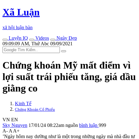
Xã Luận
xã hội luận bàn
Luyện IQ
Videos
Ngày Đẹp
09:09:09 AM, Thứ Abc 09/09/2021
Chứng khoán Mỹ mất điểm vì
lợi suất trái phiếu tăng, giá dầu
giằng co
Kinh Tế
Chứng Khoán Cổ Phiếu
VN
EN
Sky Nguyen
17/01/24 08:22am
nguồn
bình luận
999
A-
A
A+
’Ngày hôm nay dường như là một trong những ngày mà nhà đầu tư