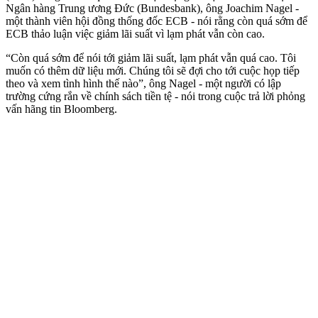
Ngân hàng Trung ương Đức (Bundesbank), ông Joachim Nagel -
một thành viên hội đồng thống đốc ECB - nói rằng còn quá sớm để
ECB thảo luận việc giảm lãi suất vì lạm phát vẫn còn cao.
“Còn quá sớm để nói tới giảm lãi suất, lạm phát vẫn quá cao. Tôi
muốn có thêm dữ liệu mới. Chúng tôi sẽ đợi cho tới cuộc họp tiếp
theo và xem tình hình thế nào”, ông Nagel - một người có lập
trường cứng rắn về chính sách tiền tệ - nói trong cuộc trả lời phỏng
vấn hãng tin Bloomberg.