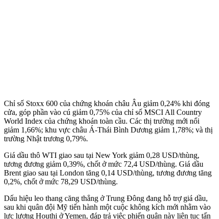
Chỉ số Stoxx 600 của chứng khoán châu Âu giảm 0,24% khi đóng
cửa, góp phần vào cú giảm 0,75% của chỉ số MSCI All Country
World Index của chứng khoán toàn cầu. Các thị trường mới nổi
giảm 1,66%; khu vực châu Á-Thái Bình Dương giảm 1,78%; và thị
trường Nhật trương 0,79%.
Giá dầu thô WTI giao sau tại New York giảm 0,28 USD/thùng,
tương đương giảm 0,39%, chốt ở mức 72,4 USD/thùng. Giá dầu
Brent giao sau tại London tăng 0,14 USD/thùng, tương đương tăng
0,2%, chốt ở mức 78,29 USD/thùng.
Dấu hiệu leo thang căng thẳng ở Trung Đông đang hỗ trợ giá dầu,
sau khi quân đội Mỹ tiến hành một cuộc không kích mới nhằm vào
lực lượng Houthi ở Yemen, đáp trả việc phiến quân này liên tục tấn