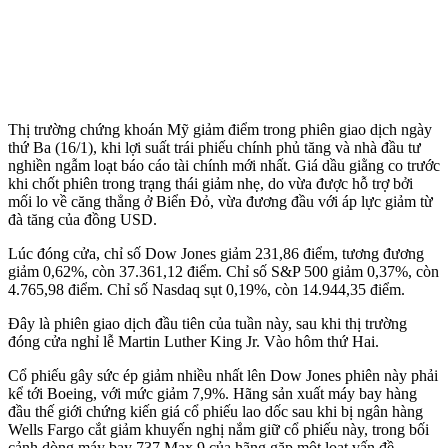
Thị trường chứng khoán Mỹ giảm điểm trong phiên giao dịch ngày
thứ Ba (16/1), khi lợi suất trái phiếu chính phủ tăng và nhà đầu tư
nghiền ngẫm loạt báo cáo tài chính mới nhất. Giá dầu giằng co trước
khi chốt phiên trong trạng thái giảm nhẹ, do vừa được hỗ trợ bởi
mối lo về căng thẳng ở Biển Đỏ, vừa đương đầu với áp lực giảm từ
đà tăng của đồng USD.
Lúc đóng cửa, chỉ số Dow Jones giảm 231,86 điểm, tương đương
giảm 0,62%, còn 37.361,12 điểm. Chỉ số S&P 500 giảm 0,37%, còn
4.765,98 điểm. Chỉ số Nasdaq sụt 0,19%, còn 14.944,35 điểm.
Đây là phiên giao dịch đầu tiên của tuần này, sau khi thị trường
đóng cửa nghỉ lễ Martin Luther King Jr. Vào hôm thứ Hai.
Cổ phiếu gây sức ép giảm nhiều nhất lên Dow Jones phiên này phải
kể tới Boeing, với mức giảm 7,9%. Hãng sản xuất máy bay hàng
đầu thế giới chứng kiến giá cổ phiếu lao dốc sau khi bị ngân hàng
Wells Fargo cắt giảm khuyến nghị nắm giữ cổ phiếu này, trong bối
cảnh dòng máy bay 737 Max 9 của hãng gặp một loạt vấn đề.