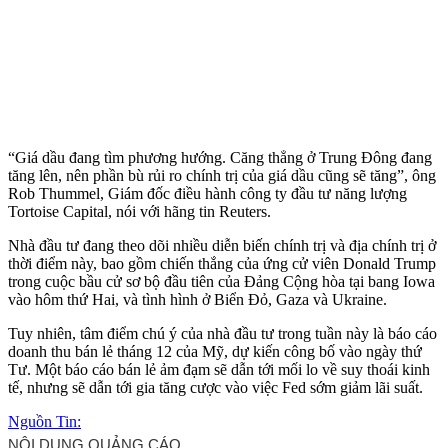
“Giá dầu đang tìm phương hướng. Căng thẳng ở Trung Đông đang
tăng lên, nên phần bù rủi ro chính trị của giá dầu cũng sẽ tăng”, ông
Rob Thummel, Giám đốc điều hành công ty đầu tư năng lượng
Tortoise Capital, nói với hãng tin Reuters.
Nhà đầu tư đang theo dõi nhiều diễn biến chính trị và địa chính trị ở
thời điểm này, bao gồm chiến thắng của ứng cử viên Donald Trump
trong cuộc bầu cử sơ bộ đầu tiên của Đảng Cộng hòa tại bang Iowa
vào hôm thứ Hai, và tình hình ở Biển Đỏ, Gaza và Ukraine.
Tuy nhiên, tâm điểm chú ý của nhà đầu tư trong tuần này là báo cáo
doanh thu bán lẻ tháng 12 của Mỹ, dự kiến công bố vào ngày thứ
Tư. Một báo cáo bán lẻ ảm đạm sẽ dẫn tới mối lo về suy thoái kinh
tế, nhưng sẽ dẫn tới gia tăng cược vào việc Fed sớm giảm lãi suất.
Nguồn Tin: