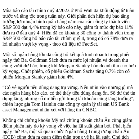
Mùa báo cáo tài chính quý 4/2023 ở Phố Wall đã khởi động từ tuần
trước và tăng tốc trong tuần này. Giới phân tích hiện dự báo tăng
trưởng lợi nhuận bình quân hàng năm của các công ty thành viên
S&P 500 đạt 4,4% trong kỳ báo cáo này, giảm từ mức dự báo 11%
đưa ra ở đầu quý 4. Hiện đã có khoảng 30 công ty thành viên trong
S&P 500 công bố báo cáo tài chính quý 4, trong đó có 78% đưa ra
lợi nhuận vượt kỳ vọng - theo dữ liệu từ FactSet.
Một số ngân hàng lớn đã công bố kết quả kinh doanh trong phiên
ngày thứ Ba. Goldman Sách đưa ra mức lợi nhuận và doanh thu
cùng vượt dự báo, trong khi Morgan Stanley báo doanh thu cao hơn
kỳ vọng. Chốt phiên, cổ phiếu Goldman Sachs tăng 0,7% còn cổ
phiếu Morgan Stanley giảm hơn 4%.
“Có vẻ người tiêu dùng đang trụ vững. Nếu nhìn vào những gì mà
các ngân hàng báo cáo, có thể thấy tiêu dùng đang ổn. Số dư thẻ tín
dụng tăng, nhưng số dư tiền gửi trong tài khoản cũng tăng trưởng”,
chiến lược gia Tom Hainlin của công ty quản lý tài sản US Bank
as‌set Management nhận xét với hãng tin CNBC.
Không chỉ chứng khoán Mỹ mà chứng khoán châu Âu cũng giảm
điểm phiên này do kỳ vọng về việc hạ lãi suất giảm bớt. Phát biểu
ngày thứ Ba, một số quan chức Ngân hàng Trung ương châu Âu
(ECB) cũng đưa ra quan điểm thận trọng về hạ lãi suất. Chủ tịch