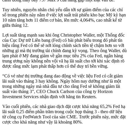
Tuy nhiên, nguyên nhân chủ yếu dẫn tới sự giảm điểm của các chỉ
số trong phiên này nằm ở việc lợi suất trái phiếu kho bạc Mỹ kỳ hạn
10 năm tăng hơn 11 điểm cơ bản, lên mức 4,064%, cao nhất kể từ
giữa tháng 12.
Lợi suất tăng mạnh sau khi ông Christopher Waller, một Thống đốc
của Cục Dự trữ Liên bang (Fed) có bài phát biểu trong đó phát tín
hiệu rằng Fed có thể sẽ nới lỏng chính sách tiền tệ chậm hơn so với
những gì mà thị trường tài chính đang kỳ vọng. Theo ông Waller, dù
lạm phát ở Mỹ đang giảm về gần mục tiêu 2% của Fed, ngân hàng
trung ương này không nên vội vã hạ lãi suất cho tới khi xác định rõ
được rằng mức lạm phát thấp hơn có thể duy trì bền vững.
“Có vẻ như thị trường đang dao động về việc liệu Fed có cắt giảm
lãi suất vào tháng 3 hay không. Ngày hôm nay dường như là một
trong những ngày mà nhà đầu tư cho rằng Fed sẽ không giảm lãi
suất vào tháng 3”, CEO Chuck Carlson của công ty Horizon
Investment Services nhận định với hãng tin Reuters.
Vào cuối phiên, các nhà giao dịch đặt cược khả năng 65,2% Fed hạ
lãi suất 0,25 điểm phần trăm trong cuộc họp tháng 3 - theo dữ liệu
từ công cụ FedWatch Tool của sàn CME. Trước phiên này, mức đặt
cược cho khả năng như vậy là khoảng 80%.