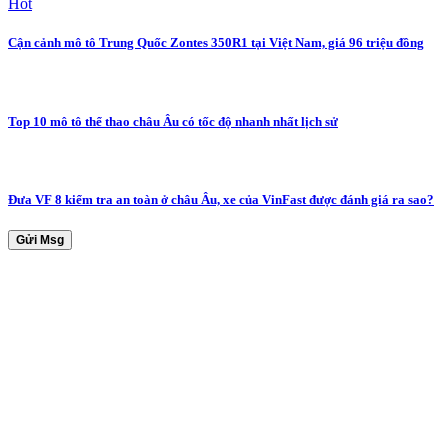
Hot
Cận cảnh mô tô Trung Quốc Zontes 350R1 tại Việt Nam, giá 96 triệu đồng
Top 10 mô tô thể thao châu Âu có tốc độ nhanh nhất lịch sử
Đưa VF 8 kiểm tra an toàn ở châu Âu, xe của VinFast được đánh giá ra sao?
Gửi Msg