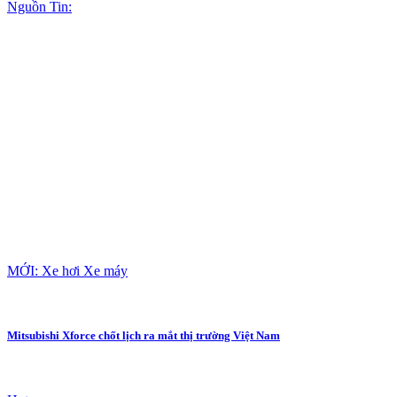
Nguồn Tin:
MỚI: Xe hơi Xe máy
Mitsubishi Xforce chốt lịch ra mắt thị trường Việt Nam