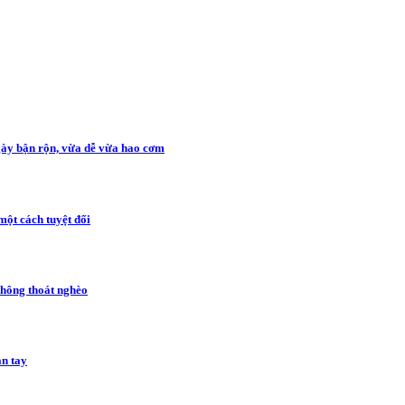
gày bận rộn, vừa dễ vừa hao cơm
một cách tuyệt đối
không thoát nghèo
àn tay