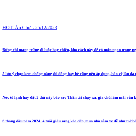
HOT: Ăn Chơi : 25/12/2023
Đừng chỉ mang trứng đi luộc hay chiên, kho cách này để có món ngon trong n
5 lưu ý chọn kem chống nắng dù đông hay hè cũng nên áp dụng, bảo vệ làn da 
Nóc tủ lạnh hay đặt 3 thứ này bảo sao Thần tài chạy xa, gia chủ làm mãi vẫn 
6 tháng đầu năm 2024: 4 tuổi giàu sang kéo đến, mua nhà sắm xe dễ như trở b