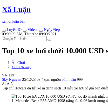
Xã Luận
xã hội luận bàn
Luyện IQ
Videos
Ngày Đẹp
09:09:09 AM, Thứ Abc 09/09/2021
Top 10 xe hơi dưới 10.000 USD s
Ăn Chơi
Xe hơi Xe máy
VN
EN
Sky Nguyen
25/12/23 03:48pm
nguồn
bình luận
999
A-
A
A+
Tạp chí Hotcars đã liệt kê ra danh sách 10 mẫu xe hơi có giá bán dư
1. Mercedes-Benz E55 AMG 1998 (tăng tốc 0-96 km/h trong 4,