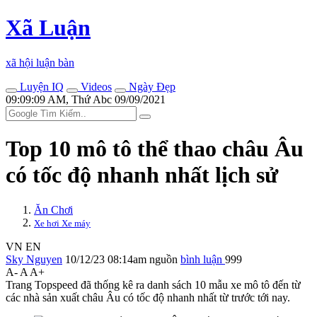
Xã Luận
xã hội luận bàn
Luyện IQ
Videos
Ngày Đẹp
09:09:09 AM, Thứ Abc 09/09/2021
Top 10 mô tô thể thao châu Âu
có tốc độ nhanh nhất lịch sử
Ăn Chơi
Xe hơi Xe máy
VN
EN
Sky Nguyen
10/12/23 08:14am
nguồn
bình luận
999
A-
A
A+
Trang Topspeed đã thống kê ra danh sách 10 mẫu xe mô tô đến từ
các nhà sản xuất châu Âu có tốc độ nhanh nhất từ trước tới nay.