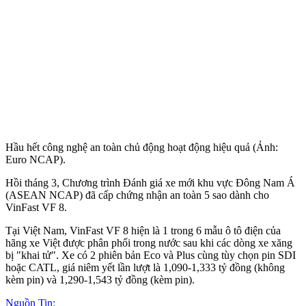
Hầu hết công nghệ an toàn chủ động hoạt động hiệu quả (Ảnh:
Euro NCAP).
Hồi tháng 3, Chương trình Đánh giá xe mới khu vực Đông Nam Á
(ASEAN NCAP) đã cấp chứng nhận an toàn 5 sao dành cho
VinFast VF 8.
Tại Việt Nam, VinFast VF 8 hiện là 1 trong 6 mẫu ô tô điện của
hãng xe Việt được phân phối trong nước sau khi các dòng xe xăng
bị "khai tử". Xe có 2 phiên bản Eco và Plus cùng tùy chọn pin SDI
hoặc CATL, giá niêm yết lần lượt là 1,090-1,333 tỷ đồng (không
kèm pin) và 1,290-1,543 tỷ đồng (kèm pin).
Nguồn Tin: