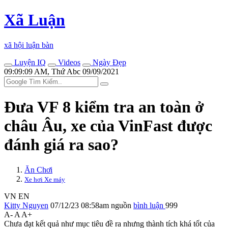
Xã Luận
xã hội luận bàn
Luyện IQ
Videos
Ngày Đẹp
09:09:09 AM, Thứ Abc 09/09/2021
Đưa VF 8 kiểm tra an toàn ở
châu Âu, xe của VinFast được
đánh giá ra sao?
Ăn Chơi
Xe hơi Xe máy
VN
EN
Kitty Nguyen
07/12/23 08:58am
nguồn
bình luận
999
A-
A
A+
Chưa đạt kết quả như mục tiêu đề ra nhưng thành tích khá tốt của