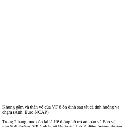
Khung gầm và thân vỏ của VF 8 ổn định sau tất cả tình huống va
chạm (Ảnh: Euro NCAP).
Trong 2 hạng mục còn lại là Hệ thống hỗ trợ an toàn và Bảo vệ
người đi đường, VF 8 nhận về lần lượt 14,4/18 điểm (tương đương