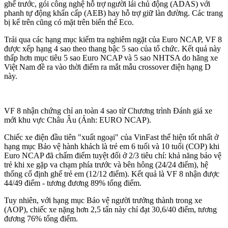
ghế trước, gói công nghệ hỗ trợ người lái chủ động (ADAS) với
phanh tự động khẩn cấp (AEB) hay hỗ trợ giữ làn đường. Các trang
bị kể trên cũng có mặt trên biến thể Eco.
Trải qua các hạng mục kiểm tra nghiêm ngặt của Euro NCAP, VF 8
được xếp hạng 4 sao theo thang bậc 5 sao của tổ chức. Kết quả này
thấp hơn mục tiêu 5 sao Euro NCAP và 5 sao NHTSA do hãng xe
Việt Nam đề ra vào thời điểm ra mắt mẫu crossover điện hạng D
này.
VF 8 nhận chứng chỉ an toàn 4 sao từ Chương trình Đánh giá xe
mới khu vực Châu Âu (Ảnh: EURO NCAP).
Chiếc xe điện đầu tiên "xuất ngoại" của VinFast thể hiện tốt nhất ở
hạng mục Bảo vệ hành khách là trẻ em 6 tuổi và 10 tuổi (COP) khi
Euro NCAP đã chấm điểm tuyệt đối ở 2/3 tiêu chí: khả năng bảo vệ
trẻ khi xe gặp va chạm phía trước và bên hông (24/24 điểm), hệ
thống cố định ghế trẻ em (12/12 điểm). Kết quả là VF 8 nhận được
44/49 điểm - tương đương 89% tổng điểm.
Tuy nhiên, với hạng mục Bảo vệ người trưởng thành trong xe
(AOP), chiếc xe nặng hơn 2,5 tấn này chỉ đạt 30,6/40 điểm, tương
đương 76% tổng điểm.