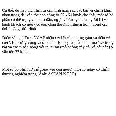
Cụ thể, dữ liệu thu nhận từ các hình nộm sau các bài va chạm khác
nhau trong dải vận tốc dao động từ 32 - 64 km/h cho thấy một số bộ
phận c‌ơ th‌ể trọng yếu như đầu, ngực và đầu gối của người lái và
hành khách có nguy cơ gặp chấn thương nghiêm trọng trong các
tình huống nhất định.
Điểm sáng là Euro NCAP nhận xét kết cấu khung gầm và thân vỏ
của VF 8 cứng vững và ổn định, đặc biệt là phần mui (nóc) xe trong
bài va chạm bên hông với trụ cứng (mô phỏng cây cối và cột đèn) ở
vận tốc 32 km/h.
Một số bộ phận c‌ơ th‌ể trọng yếu của người ngồi có nguy cơ chấn
thương nghiêm trọng (Ảnh: ASEAN NCAP).