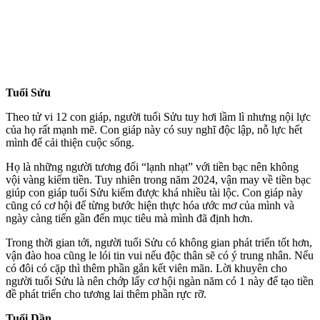
Tuổi Sửu
Theo tử vi 12 con giáp, người tuổi Sửu tuy hơi lầm lì nhưng nội lực
của họ rất mạnh mẽ. Con giáp này có suy nghĩ độc lập, nỗ lực hết
mình để cải thiện cuộc sống.
Họ là những người tương đối “lạnh nhạt” với tiền bạc nên không
vội vàng kiếm tiền. Tuy nhiên trong năm 2024, vận may về tiền bạc
giúp con giáp tuổi Sửu kiếm được khá nhiều tài lộc. Con giáp này
cũng có cơ hội để từng bước hiện thực hóa ước mơ của mình và
ngày càng tiến gần đến mục tiêu mà mình đã định hơn.
Trong thời gian tới, người tuổi Sửu có không gian phát triển tốt hơn,
vận đào hoa cũng le lói tin vui nếu độc thân sẽ có ý trung nhân. Nếu
có đôi có cặp thì thêm phần gắn kết viên mãn. Lời khuyên cho
người tuổi Sửu là nên chớp lấy cơ hội ngàn năm có 1 này để tạo tiền
đề phát triển cho tương lai thêm phần rực rỡ.
Tuổi Dần