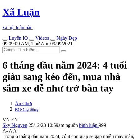
Xã Luận
xã hội luận bàn
Luyện IQ
Videos
Ngày Đẹp
09:09:09 AM, Thứ Abc 09/09/2021
6 tháng đầu năm 2024: 4 tuổi
giàu sang kéo đến, mua nhà
sắm xe dễ như trở bàn tay
Ăn Chơi
Kĩ Năng Sống
VN
EN
Sky Nguyen
25/12/23 10:59am
nguồn
bình luận
999
A-
A
A+
Trong 6 tháng đầu năm 2024, có 4 con giáp sẽ gặp nhiều may mắn,