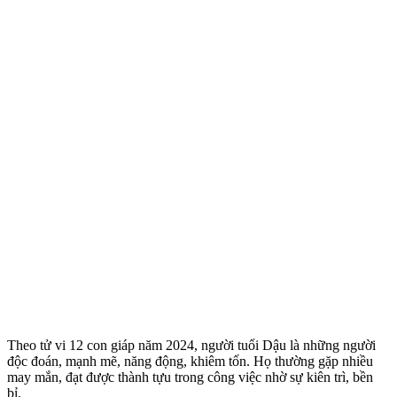
Theo tử vi 12 con giáp năm 2024, người tuổi Dậu là những người
độc đoán, mạnh mẽ, năng động, khiêm tốn. Họ thường gặp nhiều
may mắn, đạt được thành tựu trong công việc nhờ sự kiên trì, bền
bỉ.