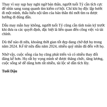
Thay vì suy sụp hay nghi ngờ bản thân, người tuổi Tý cần tích cực
để nhìn sang xung quanh tìm kiếm cơ hội. Chỉ khi họ độc lập bước
đi một mình, thấu hiểu nội tâm của bản thân thì mới tìm ra được
hướng đi đúng đắn.
Dẫu may mắn hay không, người tuổi Tý cũng cần tính toán kỹ trước
khi đưa ra các quyết định, đặc biệt là liên quan đến công việc và tài
chính.
Dù thế nào đi nữa, khoảng thời gian tốt đẹp đang chờ đợi họ trong
năm 2024. Kể từ nửa đầu năm 2024, nhiều quý nhân đã đến với họ.
Nhờ vậy, cuộc sống của họ cũng phát triển và có nhiều thay đổi
đáng kể hơn. Họ rất hy vọng mình sẽ được thăng chức, tăng lương,
cuộc sống sẽ dễ dàng hơn rất nhiều, tài lộc sẽ dần tích lũy.
Tuổi Dậu