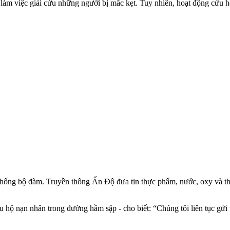
 làm việc giải cứu những người bị mắc kẹt. Tuy nhiên, hoạt động cứu
ệ thống bộ đàm. Truyền thông Ấn Độ đưa tin thực phẩm, nước, oxy và
hộ nạn nhân trong đường hầm sập - cho biết: “Chúng tôi liên tục gửi 