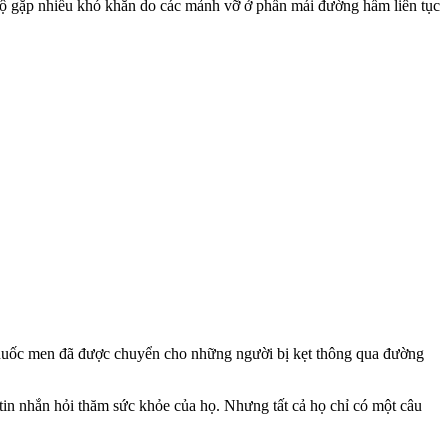
 hộ gặp nhiều khó khăn do các mảnh vỡ ở phần mái đường hầm liên tục
 thuốc men đã được chuyển cho những người bị kẹt thông qua đường
tin nhắn hỏi thăm sức khỏe của họ. Nhưng tất cả họ chỉ có một câu