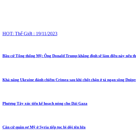
HOT: Thế Giới : 19/11/2023
Bầu cử Tổng thống Mỹ: Ông Donald Trump khẳng định sẽ làm điều này nếu t
Khả năng Ukraine đánh chiếm Crimea sau khi chốt chặn ở tả ngạn sông Dnipr
Phương Tây xúc tiến kế hoạch nóng cho Dải Gaza
Căn cứ quân sự Mỹ ở Syria tiếp tục bị dội tên lửa