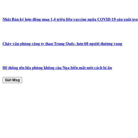
Nhật Bản ký hợp đồng mua 1,4 triệu liều vaccine ngừa COVID-19 sản xuất tr
Cháy văn phòng công ty than Trung Quốc, hơn 60 người thương vong
Hệ thống tên lửa phòng không của Nga biến mất một cách bí ẩn
Gửi Msg