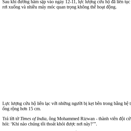
Sau khi đường hầm sập vào ngày 12-11, lực lượng cứu hộ đã liên tục
rơi xuống và nhiều máy móc quan trọng không thể hoạt động.
Lực lượng cứu hộ liên lạc với những người bị kẹt bên trong bằng h
ống rộng hơn 15 cm.
Trả lời tờ
Times of India
, ông Mohammed Rizwan - thành viên đội cứu 
hỏi: ‘Khi nào chúng tôi thoát khỏi được nơi này?’”.