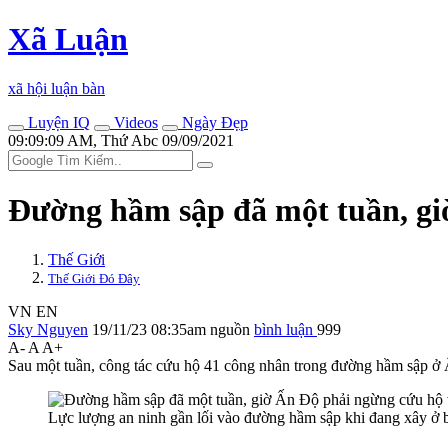
Xã Luận
xã hội luận bàn
Luyện IQ
Videos
Ngày Đẹp
09:09:09 AM, Thứ Abc 09/09/2021
Đường hầm sập đã một tuần, giờ
Thế Giới
Thế Giới Đó Đây
VN
EN
Sky Nguyen
19/11/23 08:35am
nguồn
bình luận
999
A-
A
A+
Sau một tuần, công tác cứu hộ 41 công nhân trong đường hầm sập ở Ấ
Lực lượng an ninh gần lối vào đường hầm sập khi đang xây ở 