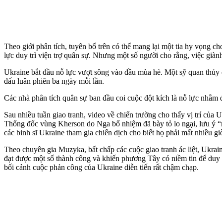
Theo giới phân tích, tuyên bố trên có thể mang lại một tia hy vọng c
lực duy trì viện trợ quân sự. Nhưng một số người cho rằng, việc già
Ukraine bắt đầu nỗ lực vượt sông vào đầu mùa hè. Một sỹ quan thủy q
đấu luân phiên ba ngày mỗi lần.
Các nhà phân tích quân sự ban đầu coi cuộc đột kích là nỗ lực nhằm
Sau nhiều tuần giao tranh, video về chiến trường cho thấy vị trí củ
Thống đốc vùng Kherson do Nga bổ nhiệm đã bày tỏ lo ngại, lưu ý 
các binh sĩ Ukraine tham gia chiến dịch cho biết họ phải mất nhiều g
Theo chuyên gia Muzyka, bất chấp các cuộc giao tranh ác liệt, Ukrai
đạt được một số thành công và khiến phương Tây có niềm tin để duy t
bối cảnh cuộc phản công của Ukraine diễn tiến rất chậm chạp.