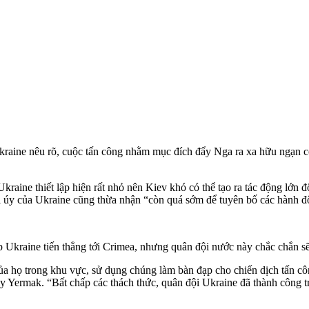
Ukraine nêu rõ, cuộc tấn công nhằm mục đích đẩy Nga ra xa hữu ngạn 
aine thiết lập hiện rất nhỏ nên Kiev khó có thể tạo ra tác động lớn 
đại úy của Ukraine cũng thừa nhận “còn quá sớm để tuyên bố các hành đ
p Ukraine tiến thẳng tới Crimea, nhưng quân đội nước này chắc chắn sẽ 
 của họ trong khu vực, sử dụng chúng làm bàn đạp cho chiến dịch tấn 
Yermak. “Bất chấp các thách thức, quân đội Ukraine đã thành công tr