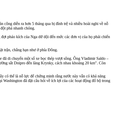
n công diễn ra hơn 5 tháng qua bị đình trệ và nhiều hoài nghi về nỗ
c đột phá nhanh chóng.
ng đợt pháo kích của Nga dữ dội đến mức các đơn vị của họ phải chiến
ặt trận, chẳng hạn như ở phía Đông.
ne đã di chuyển một số xe bọc thép vượt sông. Ông Vladimir Saldo –
đường sắt Dnipro đến làng Krynky, cách nhau khoảng 20 km". Còn
Đây có thể là nỗ lực để chứng minh rằng nước này vẫn có khả năng
i Washington đã đặt câu hỏi về ích lợi của các hoạt động đổ bộ trong