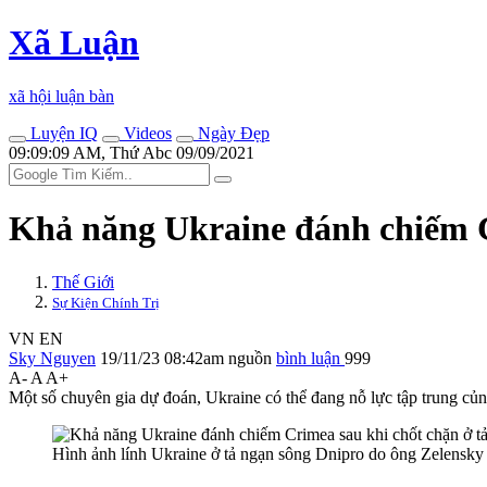
Xã Luận
xã hội luận bàn
Luyện IQ
Videos
Ngày Đẹp
09:09:09 AM, Thứ Abc 09/09/2021
Khả năng Ukraine đánh chiếm C
Thế Giới
Sự Kiện Chính Trị
VN
EN
Sky Nguyen
19/11/23 08:42am
nguồn
bình luận
999
A-
A
A+
Một số chuyên gia dự đoán, Ukraine có thể đang nỗ lực tập trung củn
Hình ảnh lính Ukraine ở tả ngạn sông Dnipro do ông Zelensky 