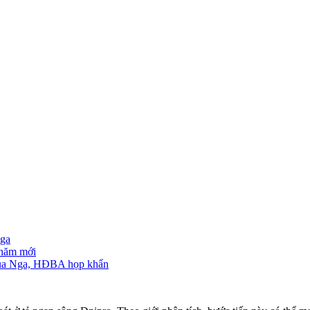
Nga
 năm mới
 của Nga, HĐBA họp khẩn