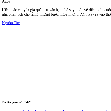
Azov.
Hiện, các chuyên gia quân sự vẫn hạn chế suy đoán về diễn biến cuộc 
nhà phân tích cho rằng, những bước ngoặt mới thường xảy ra vào thời
Nguồn Tin:
Tin liên quan:
id: 15489