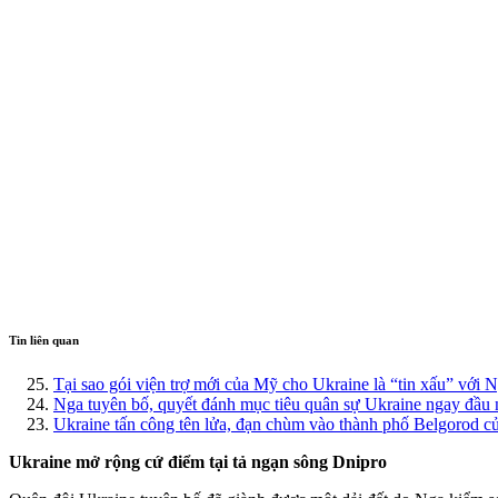
Tin liên quan
Tại sao gói viện trợ mới của Mỹ cho Ukraine là “tin xấu” với 
Nga tuyên bố, quyết đánh mục tiêu quân sự Ukraine ngay đầu
Ukraine tấn công tên lửa, đạn chùm vào thành phố Belgorod
Ukraine mở rộng cứ điểm tại tả ngạn sông Dnipro