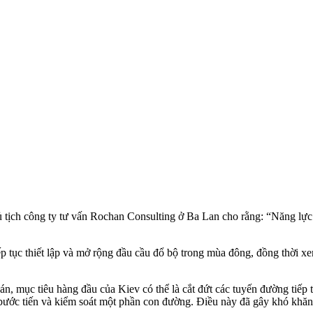
ịch công ty tư vấn Rochan Consulting ở Ba Lan cho rằng: “Năng lực h
iếp tục thiết lập và mở rộng đầu cầu đổ bộ trong mùa đông, đồng thời
, mục tiêu hàng đầu của Kiev có thể là cắt đứt các tuyến đường tiếp
 bước tiến và kiểm soát một phần con đường. Điều này đã gây khó khă