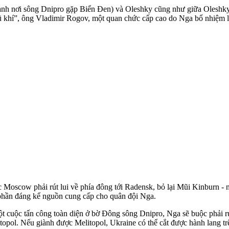
ành nơi sông Dnipro gặp Biển Đen) và Oleshky cũng như giữa Oleshky 
ũ khí”, ông Vladimir Rogov, một quan chức cấp cao do Nga bổ nhiệm l
c Moscow phải rút lui về phía đông tới Radensk, bỏ lại Mũi Kinburn - 
t phần đáng kể nguồn cung cấp cho quân đội Nga.
t cuộc tấn công toàn diện ở bờ Đông sông Dnipro, Nga sẽ buộc phải rút
itopol. Nếu giành được Melitopol, Ukraine có thể cắt được hành lang 