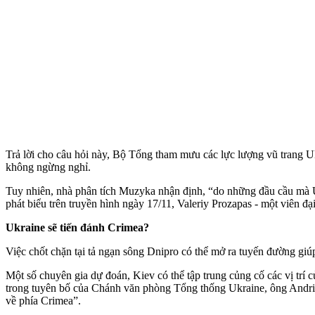
Trả lời cho câu hỏi này, Bộ Tổng tham mưu các lực lượng vũ trang 
không ngừng nghỉ.
Tuy nhiên, nhà phân tích Muzyka nhận định, “do những đầu cầu mà Ukr
phát biểu trên truyền hình ngày 17/11, Valeriy Prozapas - một viên 
Ukraine sẽ tiến đánh Crimea?
Việc chốt chặn tại tả ngạn sông Dnipro có thể mở ra tuyến đường giú
Một số chuyên gia dự đoán, Kiev có thể tập trung củng cố các vị trí
trong tuyên bố của Chánh văn phòng Tổng thống Ukraine, ông Andriy 
về phía Crimea”.