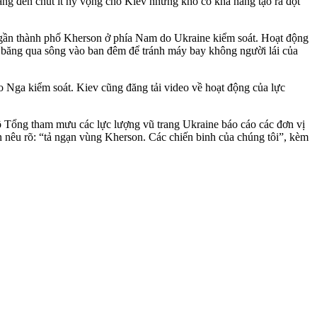
ang đén chút ít hy vọng cho Kiev nhưng khó có khả năng tạo ra đột
, gần thành phố Kherson ở phía Nam do Ukraine kiểm soát. Hoạt động
 đã băng qua sông vào ban đêm để tránh máy bay không người lái của
o Nga kiểm soát. Kiev cũng đăng tải video về hoạt động của lực
Bộ Tổng tham mưu các lực lượng vũ trang Ukraine báo cáo các đơn vị
nêu rõ: “tả ngạn vùng Kherson. Các chiến binh của chúng tôi”, kèm