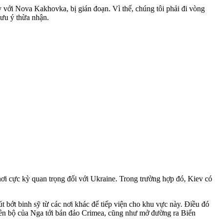
với Nova Kakhovka, bị gián đoạn. Vì thế, chúng tôi phải đi vòng
ưu ý thừa nhận.
nơi cực kỳ quan trọng đối với Ukraine. Trong trường hợp đó, Kiev có
 bớt binh sỹ từ các nơi khác để tiếp viện cho khu vực này. Điều đó
trên bộ của Nga tới bán đảo Crimea, cũng như mở đường ra Biển