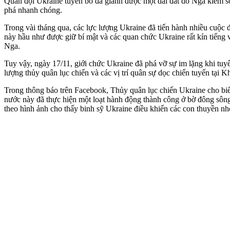
Quân đội Ukraine tuyên bố đã giành được một dải đất do Nga kiểm soá
phá nhanh chóng.
Trong vài tháng qua, các lực lượng Ukraine đã tiến hành nhiều cuộ
này hầu như được giữ bí mật và các quan chức Ukraine rất kín tiếng v
Nga.
Tuy vậy, ngày 17/11, giới chức Ukraine đã phá vỡ sự im lặng khi tuy
lượng thủy quân lục chiến và các vị trí quân sự dọc chiến tuyến tại K
Trong thông báo trên Facebook, Thủy quân lục chiến Ukraine cho biế
nước này đã thực hiện một loạt hành động thành công ở bờ đông sôn
theo hình ảnh cho thấy binh sỹ Ukraine điều khiển các con thuyền nh