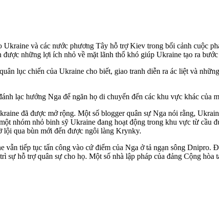
ho Ukraine và các nước phương Tây hỗ trợ Kiev trong bối cảnh cuộc phả
nh được những lợi ích nhỏ về mặt lãnh thổ khó giúp Ukraine tạo ra bướ
uân lục chiến của Ukraine cho biết, giao tranh diễn ra ác liệt và nhữ
 đánh lạc hướng Nga để ngăn họ di chuyển đến các khu vực khác của m
a Ukraine đã được mở rộng. Một số blogger quân sự Nga nói rằng, Ukrai
“một nhóm nhỏ binh sỹ Ukraine đang hoạt động trong khu vực từ cầu 
iờ lội qua bùn mới đến được ngôi làng Krynky.
ne vẫn tiếp tục tấn công vào cứ điểm của Nga ở tả ngạn sông Dnipro. 
rì sự hỗ trợ quân sự cho họ. Một số nhà lập pháp của đảng Cộng hòa tạ