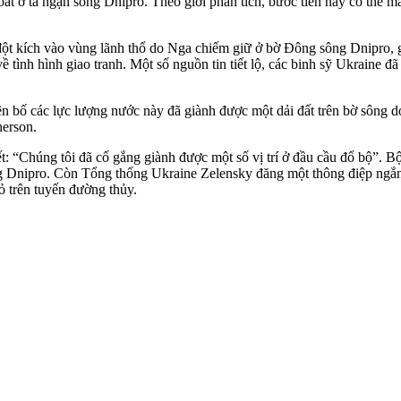
t ở tả ngạn sông Dnipro. Theo giới phân tích, bước tiến này có thể m
c đột kích vào vùng lãnh thổ do Nga chiếm giữ ở bờ Đông sông Dnipro
ề tình hình giao tranh. Một số nguồn tin tiết lộ, các binh sỹ Ukraine
ên bố các lực lượng nước này đã giành được một dải đất trên bờ sông d
herson.
t: “Chúng tôi đã cố gắng giành được một số vị trí ở đầu cầu đổ bộ”. 
g Dnipro. Còn Tổng thống Ukraine Zelensky đăng một thông điệp ngắn 
ỏ trên tuyến đường thủy.