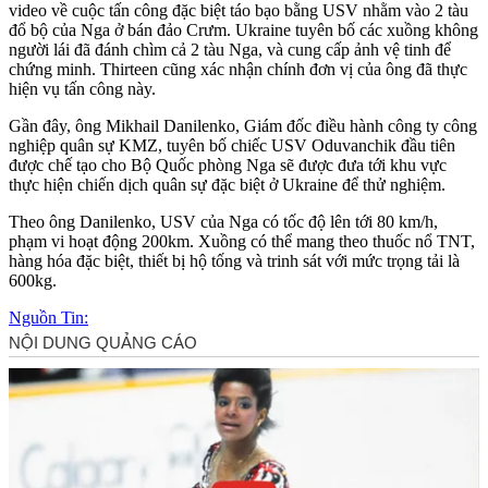
video về cuộc tấn công đặc biệt táo bạo bằng USV nhằm vào 2 tàu
đổ bộ của Nga ở bán đảo Crưm. Ukraine tuyên bố các xuồng không
người lái đã đánh chìm cả 2 tàu Nga, và cung cấp ảnh vệ tinh để
chứng minh. Thirteen cũng xác nhận chính đơn vị của ông đã thực
hiện vụ tấn công này.
Gần đây, ông Mikhail Danilenko, Giám đốc điều hành công ty công
nghiệp quân sự KMZ, tuyên bố chiếc USV Oduvanchik đầu tiên
được chế tạo cho Bộ Quốc phòng Nga sẽ được đưa tới khu vực
thực hiện chiến dịch quân sự đặc biệt ở Ukraine để thử nghiệm.
Theo ông Danilenko, USV của Nga có tốc độ lên tới 80 km/h,
phạm vi hoạt động 200km. Xuồng có thể mang theo thuốc nổ TNT,
hàng hóa đặc biệt, thiết bị hộ tống và trinh sát với mức trọng tải là
600kg.
Nguồn Tin: