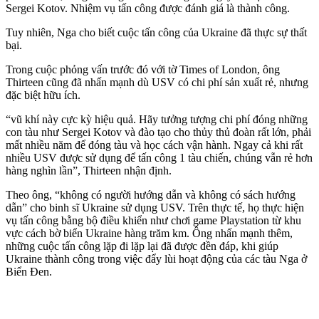
Sergei Kotov. Nhiệm vụ tấn công được đánh giá là thành công.
Tuy nhiên, Nga cho biết cuộc tấn công của Ukraine đã thực sự thất
bại.
Trong cuộc phỏng vấn trước đó với tờ Times of London, ông
Thirteen cũng đã nhấn mạnh dù USV có chi phí sản xuất rẻ, nhưng
đặc biệt hữu ích.
“vũ khí này cực kỳ hiệu quả. Hãy tưởng tượng chi phí đóng những
con tàu như Sergei Kotov và đào tạo cho thủy thủ đoàn rất lớn, phải
mất nhiều năm để đóng tàu và học cách vận hành. Ngay cả khi rất
nhiều USV được sử dụng để tấn công 1 tàu chiến, chúng vẫn rẻ hơn
hàng nghìn lần”, Thirteen nhận định.
Theo ông, “không có người hướng dẫn và không có sách hướng
dẫn” cho binh sĩ Ukraine sử dụng USV. Trên thực tế, họ thực hiện
vụ tấn công bằng bộ điều khiển như chơi game Playstation từ khu
vực cách bờ biển Ukraine hàng trăm km. Ông nhấn mạnh thêm,
những cuộc tấn công lặp đi lặp lại đã được đền đáp, khi giúp
Ukraine thành công trong việc đẩy lùi hoạt động của các tàu Nga ở
Biển Đen.