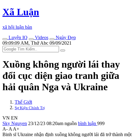
Xã Luận
xã hội luận bàn
Luyện IQ
Videos
Ngày Đẹp
09:09:09 AM, Thứ Abc 09/09/2021
Xuồng không người lái thay
đổi cục diện giao tranh giữa
hải quân Nga và Ukraine
Thế Giới
Sự Kiện Chính Trị
VN
EN
Sky Nguyen
23/12/23 08:20am
nguồn
bình luận
999
A-
A
A+
Binh sĩ Ukraine nhận định xuồng không người lái đã trở thành một