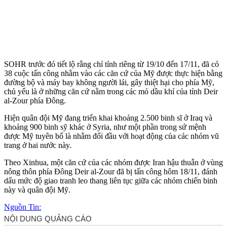
SOHR trước đó tiết lộ rằng chỉ tính riêng từ 19/10 đến 17/11, đã có
38 cuộc tấn công nhằm vào các căn cứ của Mỹ được thực hiện bằng
đường bộ và máy bay không người lái, gây thiệt hại cho phía Mỹ,
chủ yếu là ở những căn cứ nằm trong các mỏ dầu khí của tỉnh Deir
al-Zour phía Đông.
Hiện quân đội Mỹ đang triển khai khoảng 2.500 binh sĩ ở Iraq và
khoảng 900 binh sỹ khác ở Syria, như một phần trong sứ mệnh
được Mỹ tuyên bố là nhằm đối đầu với hoạt động của các nhóm vũ
trang ở hai nước này.
Theo Xinhua, một căn cứ của các nhóm được Iran hậu thuẫn ở vùng
nông thôn phía Đông Deir al-Zour đã bị tấn công hôm 18/11, đánh
dấu mức độ giao tranh leo thang liên tục giữa các nhóm chiến binh
này và quân đội Mỹ.
Nguồn Tin: