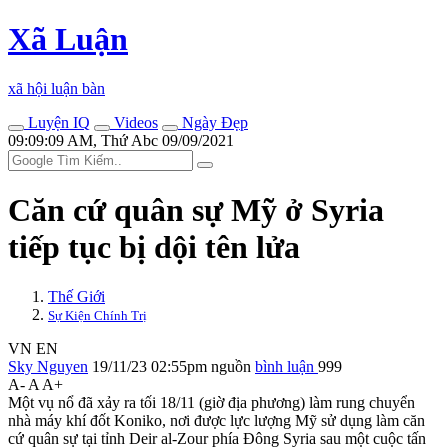
Xã Luận
xã hội luận bàn
Luyện IQ
Videos
Ngày Đẹp
09:09:09 AM, Thứ Abc 09/09/2021
Căn cứ quân sự Mỹ ở Syria
tiếp tục bị dội tên lửa
Thế Giới
Sự Kiện Chính Trị
VN
EN
Sky Nguyen
19/11/23 02:55pm
nguồn
bình luận
999
A-
A
A+
Một vụ nổ đã xảy ra tối 18/11 (giờ địa phương) làm rung chuyển
nhà máy khí đốt Koniko, nơi được lực lượng Mỹ sử dụng làm căn
cứ quân sự tại tỉnh Deir al-Zour phía Đông Syria sau một cuộc tấn