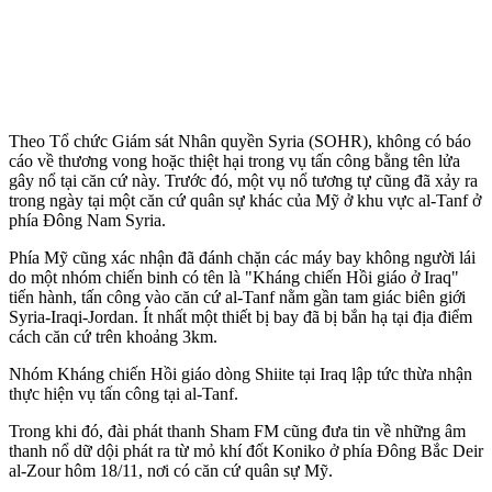
Theo Tổ chức Giám sát Nhân quyền Syria (SOHR), không có báo
cáo về thương vong hoặc thiệt hại trong vụ tấn công bằng tên lửa
gây nổ tại căn cứ này. Trước đó, một vụ nổ tương tự cũng đã xảy ra
trong ngày tại một căn cứ quân sự khác của Mỹ ở khu vực al-Tanf ở
phía Đông Nam Syria.
Phía Mỹ cũng xác nhận đã đánh chặn các máy bay không người lái
do một nhóm chiến binh có tên là "Kháng chiến Hồi giáo ở Iraq"
tiến hành, tấn công vào căn cứ al-Tanf nằm gần tam giác biên giới
Syria-Iraqi-Jordan. Ít nhất một thiết bị bay đã bị bắn hạ tại địa điểm
cách căn cứ trên khoảng 3km.
Nhóm Kháng chiến Hồi giáo dòng Shiite tại Iraq lập tức thừa nhận
thực hiện vụ tấn công tại al-Tanf.
Trong khi đó, đài phát thanh Sham FM cũng đưa tin về những âm
thanh nổ dữ dội phát ra từ mỏ khí đốt Koniko ở phía Đông Bắc Deir
al-Zour hôm 18/11, nơi có căn cứ quân sự Mỹ.