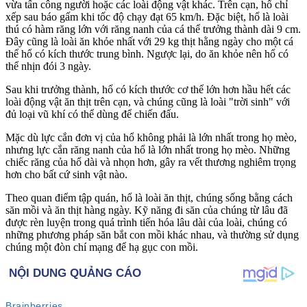
vừa tấn công người hoặc các loài động vật khác. Trên cạn, hổ chỉ
xếp sau báo gấm khi tốc độ chạy đạt 65 km/h. Đặc biệt, hổ là loài
thú có hàm răng lớn với răng nanh của cá thể trưởng thành dài 9 cm.
Đây cũng là loài ăn khỏe nhất với 29 kg thịt hằng ngày cho một cá
thể hổ có kích thước trung bình. Ngược lại, do ăn khỏe nên hổ có
thể nhịn đói 3 ngày.
Sau khi trưởng thành, hổ có kích thước c‌ơ th‌ể lớn hơn hầu hết các
loài động vật ăn thịt trên cạn, và chúng cũng là loài "trời sinh" với
đủ loại vũ khí có thể dùng để chiến đấu.
Mặc dù lực cắn đơn vị của hổ không phải là lớn nhất trong họ mèo,
nhưng lực cắn răng nanh của hổ là lớn nhất trong họ mèo. Những
chiếc răng của hổ dài và nhọn hơn, gây ra vết thương nghiêm trọng
hơn cho bất cứ sinh vật nào.
Theo quan điểm tập quán, hổ là loài ăn thịt, chúng sống bằng cách
săn mồi và ăn thịt hàng ngày. Kỹ năng đi săn của chúng từ lâu đã
được rèn luyện trong quá trình tiến hóa lâu dài của loài, chúng có
những phương pháp săn bắt con mồi khác nhau, và thường sử dụng
chúng một đòn chí mạng để hạ gục con mồi.