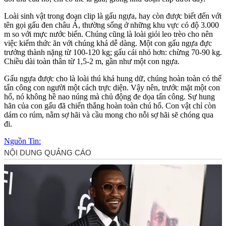
Loài sinh vật trong đoạn clip là gấu ngựa, hay còn được biết đến với
tên gọi gấu đen châu Á, thường sống ở những khu vực có độ 3.000
m so với mực nước biển. Chúng cũng là loài giỏi leo trèo cho nên
việc kiếm thức ăn với chúng khá dễ dàng. Một con gấu ngựa đực
trưởng thành nặng từ 100-120 kg; gấu cái nhỏ hơn: chừng 70-90 kg.
Chiều dài toàn thân từ 1,5-2 m, gần như một con ngựa.
Gấu ngựa được cho là loài thú khá hung dữ, chúng hoàn toàn có thể
tấn công con người một cách trực diện. Vậy nên, trước mặt một con
hổ, nó không hề nao núng mà chủ động đe dọa tấn công. Sự hung
hãn của con gấu đã chiến thắng hoàn toàn chú hổ. Con vật chỉ còn
dám co rúm, nằm sợ hãi và cầu mong cho nỗi sợ hãi sẽ chóng qua
đi.
Nguồn Tin: