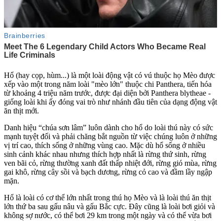
Hổ (hay cọp, hùm...) là một loài động vật có v‌ú thuộc họ Mèo được
xếp vào một trong năm loài "mèo lớn" thuộc chi Panthera, tiến hóa
từ khoảng 4 triệu năm trước, được đại diện bởi Panthera blytheae -
giống loài khi ấy đóng vai trò như nhánh đầu tiên của dạng động vật
ăn thịt mới.
Danh hiệu “chúa sơn lâm” luôn dành cho hổ do loài thú này có sức
mạnh tuyệt đối và phải chăng bắt nguồn từ việc chúng luôn ở những
vị trí cao, thích sống ở những vùng cao. Mặc dù hổ sống ở nhiều
sinh cảnh khác nhau nhưng thích hợp nhất là rừng thứ sinh, rừng
ven bãi cỏ, rừng thường xanh đất thấp nhiệt đới, rừng gió mùa, rừng
gai khô, rừng cây sồi và bạch dương, rừng cỏ cao và đầm lầy ngập
mặn.
Hổ là loài có c‌ơ th‌ể lớn nhất trong thú họ Mèo và là loài thú ăn thịt
lớn thứ ba sau gấu nâu và gấu Bắc cực. Đây cũng là loài bơi giỏi và
không sợ nước, có thể bơi 29 km trong một ngày và có thể vừa bơi