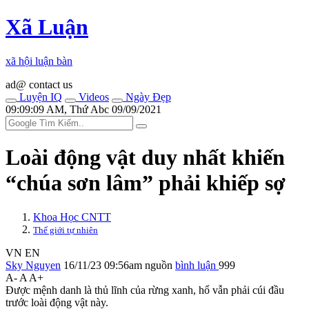
Xã Luận
xã hội luận bàn
ad@ contact us
Luyện IQ
Videos
Ngày Đẹp
09:09:09 AM, Thứ Abc 09/09/2021
Loài động vật duy nhất khiến
“chúa sơn lâm” phải khiếp sợ
Khoa Học CNTT
Thế giới tự nhiên
VN
EN
Sky Nguyen
16/11/23 09:56am
nguồn
bình luận
999
A-
A
A+
Được mệnh danh là thủ lĩnh của rừng xanh, hổ vẫn phải cúi đầu
trước loài động vật này.