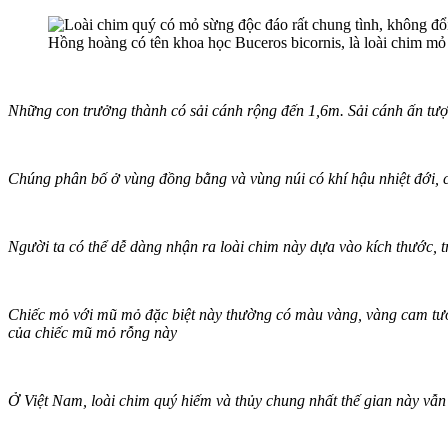
Hồng hoàng có tên khoa học Buceros bicornis, là loài chim mỏ s
Những con trưởng thành có sải cánh rộng đến 1,6m. Sải cánh ấn tượ
Chúng phân bố ở vùng đồng bằng và vùng núi có khí hậu nhiệt đới
Người ta có thể dễ dàng nhận ra loài chim này dựa vào kích thước, trọ
Chiếc mỏ với mũ mỏ đặc biệt này thường có màu vàng, vàng cam tươi
của chiếc mũ mỏ rỗng này
Ở Việt Nam, loài chim quý hiếm và thủy chung nhất thế gian này vẫ