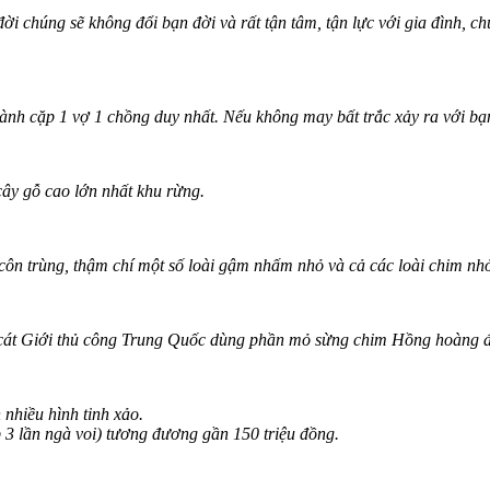
ời chúng sẽ không đổi bạn đời và rất tận tâm, tận lực với gia đình, c
ành cặp 1 vợ 1 chồng duy nhất. Nếu không may bất trắc xảy ra với bạn 
cây gỗ cao lớn nhất khu rừng.
 côn trùng, thậm chí một số loài gậm nhấm nhỏ và cả các loài chim nh
t Giới thủ công Trung Quốc dùng phần mỏ sừng chim Hồng hoàng để 
hiều hình tinh xảo.
3 lần ngà voi) tương đương gần 150 triệu đồng.