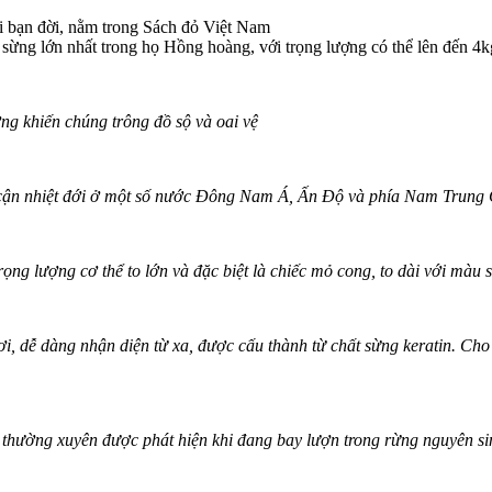
ừng lớn nhất trong họ Hồng hoàng, với trọng lượng có thể lên đến 4kg,
ng khiến chúng trông đồ sộ và oai vệ
, cận nhiệt đới ở một số nước Đông Nam Á, Ấn Độ và phía Nam Trung
ng lượng c‌ơ th‌ể to lớn và đặc biệt là chiếc mỏ cong, to dài với màu s
, dễ dàng nhận diện từ xa, được cấu thành từ chất sừng keratin. Ch
n thường xuyên được phát hiện khi đang bay lượn trong rừng nguyên 