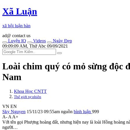
Xã Luận
xã hội luận bàn
ad@ contact us
Luyện IQ
Videos
Ngày Đẹp
09:09:09 AM, Thứ Abc 09/09/2021
Loài chim quý có mỏ sừng độc đ
Nam
Khoa Học CNTT
Thế giới tự nhiên
VN
EN
Sky Nguyen
15/11/23 09:55am
nguồn
bình luận
999
A-
A
A+
Với tên gọi Phượng hoàng đất, nhưng hiện nay là loài Hồng hoàng này
người…