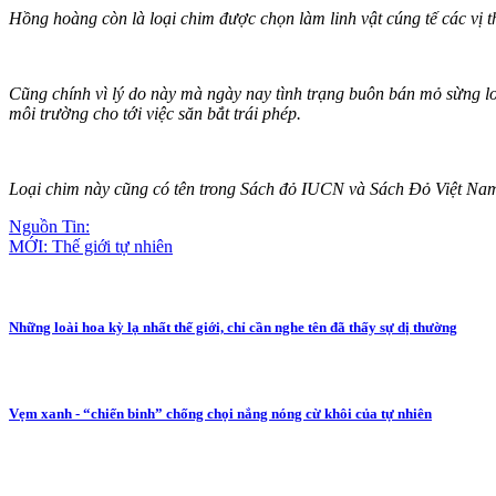
Hồng hoàng còn là loại chim được chọn làm linh vật cúng tế các vị t
Cũng chính vì lý do này mà ngày nay tình trạng buôn bán mỏ sừng lo
môi trường cho tới việc săn bắt trái phép.
Loại chim này cũng có tên trong Sách đỏ IUCN và Sách Đỏ Việt Nam.
Nguồn Tin:
MỚI: Thế giới tự nhiên
Những loài hoa kỳ lạ nhất thế giới, chỉ cần nghe tên đã thấy sự dị thường
Vẹm xanh - “chiến binh” chống chọi nắng nóng cừ khôi của tự nhiên