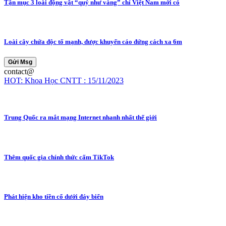
Tận mục 3 loài động vật “quý như vàng” chỉ Việt Nam mới có
Loài cây chứa độc tố mạnh, được khuyến cáo đứng cách xa 6m
Gửi Msg
contact@
HOT: Khoa Học CNTT : 15/11/2023
Trung Quốc ra mắt mạng Internet nhanh nhất thế giới
Thêm quốc gia chính thức cấm TikTok
Phát hiện kho tiền cổ dưới đáy biển