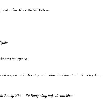
 đạt chiều dài c‌ơ th‌ể 90-122cm.
 Quốc
ắc tươi tắn rực rỡ.
o đến nay các nhà khoa học vẫn chưa xác định chính xác công dụng
sinh Phong Nha – Kẻ Bàng cùng một vài nơi khác