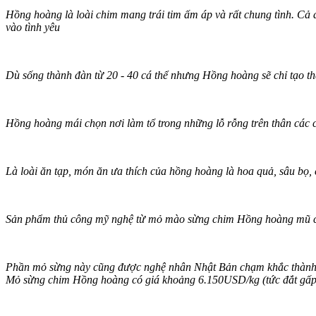
Hồng hoàng là loài chim mang trái tim ấm áp và rất chung tình. Cả đ
vào tình yêu
Dù sống thành đàn từ 20 - 40 cá thể nhưng Hồng hoàng sẽ chỉ tạo th
Hồng hoàng mái chọn nơi làm tổ trong những lỗ rỗng trên thân các 
Là loài ăn tạp, món ăn ưa thích của hồng hoàng là hoa quả, sâu bọ,
Sản phẩm thủ công mỹ nghệ từ mỏ mào sừng chim Hồng hoàng mũ cá
Phần mỏ sừng này cũng được nghệ nhân Nhật Bản chạm khắc thành n
Mỏ sừng chim Hồng hoàng có giá khoảng 6.150USD/kg (tức đắt gấp 