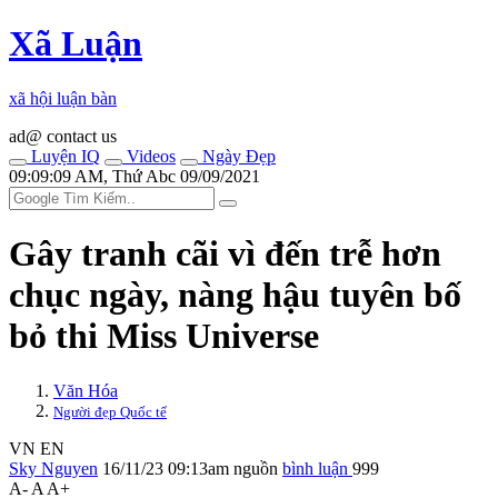
Xã Luận
xã hội luận bàn
ad@ contact us
Luyện IQ
Videos
Ngày Đẹp
09:09:09 AM, Thứ Abc 09/09/2021
Gây tranh cãi vì đến trễ hơn
chục ngày, nàng hậu tuyên bố
bỏ thi Miss Universe
Văn Hóa
Người đẹp Quốc tế
VN
EN
Sky Nguyen
16/11/23 09:13am
nguồn
bình luận
999
A-
A
A+