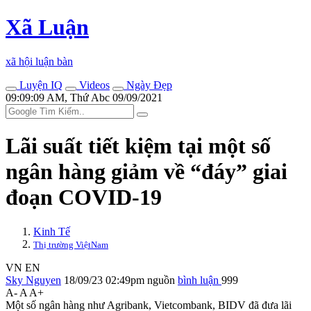
Xã Luận
xã hội luận bàn
Luyện IQ
Videos
Ngày Đẹp
09:09:09 AM, Thứ Abc 09/09/2021
Lãi suất tiết kiệm tại một số
ngân hàng giảm về “đáy” giai
đoạn COVID-19
Kinh Tế
Thị trường ViệtNam
VN
EN
Sky Nguyen
18/09/23 02:49pm
nguồn
bình luận
999
A-
A
A+
Một số ngân hàng như Agribank, Vietcombank, BIDV đã đưa lãi