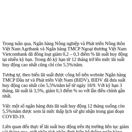
Trong tuần qua, Ngân hàng Nông nghiệp và Phát triển Nông thôn
Việt Nam Agribank và Ngân hàng TMCP Ngoại thương Việt Nam
Vietcombank đã đồng loạt giảm 0,2 – 0,3 điểm % lãi suất huy động
tại nhiều kỳ hạn. Trong đó kỳ hạn từ 12 tháng trở lên mức lãi suất
huy động cao nhất cũng chỉ còn 5,5%/năm.
Tương tự, theo biểu lãi suất được công bố trên website Ngân hàng
TMCP Đầu tư và Phát triển Việt Nam (BIDV), BIDV đã đưa suất
huy động cao nhất còn 5,5%/năm kể từ ngày 18/9. Với kỳ hạn 3
tháng, lãi suất là 3,5%, giảm 0,3 điểm % so với lần điều chỉnh gần
nhất.
Việc một số ngân hàng đưa lãi suất huy động 12 tháng xuống còn
5,5%/năm được xem là mức thấp lịch sử ghi nhận trong giai đoạn
COVID-19.
Liên quan đến thực tế lãi suất huy động trên thị trường liên tục giảm
vài tháng qua, giới phân tích nhận định hiện hệ thống ngân hàng