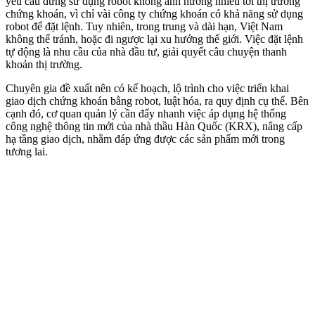
yêu cầu dừng sử dụng robot không ảnh hưởng nhiều tới thị trường
chứng khoán, vì chỉ vài công ty chứng khoán có khả năng sử dụng
robot để đặt lệnh. Tuy nhiên, trong trung và dài hạn, Việt Nam
không thể tránh, hoặc đi ngược lại xu hướng thế giới. Việc đặt lệnh
tự động là nhu cầu của nhà đầu tư, giải quyết câu chuyện thanh
khoản thị trường.
Chuyên gia đề xuất nên có kế hoạch, lộ trình cho việc triển khai
giao dịch chứng khoán bằng robot, luật hóa, ra quy định cụ thể. Bên
cạnh đó, cơ quan quản lý cần đẩy nhanh việc áp dụng hệ thống
công nghệ thông tin mới của nhà thầu Hàn Quốc (KRX), nâng cấp
hạ tầng giao dịch, nhằm đáp ứng được các sản phẩm mới trong
tương lai.