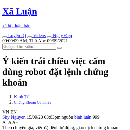
Xã Luận
xã hội luận bàn
Luyện IQ
Videos
Ngày Đẹp
09:09:09 AM, Thứ Abc 09/09/2021
Ý kiến trái chiều việc cấm
dùng robot đặt lệnh chứng
khoán
Kinh Tế
Chứng Khoán Cổ Phiếu
VN
EN
Sky Nguyen
15/09/23 03:03pm
nguồn
bình luận
999
A-
A
A+
Theo chuyên gia, việc đặt lệnh tự động, giao dịch chứng khoán