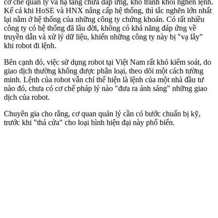
cơ chế quản lý và hạ tầng chưa đáp ứng, khó tránh khỏi nghẽn lệnh.
Kể cả khi HoSE và HNX nâng cấp hệ thống, thì tắc nghẽn lớn nhất
lại nằm ở hệ thống của những công ty chứng khoán. Có rất nhiều
công ty có hệ thống đã lâu đời, không có khả năng đáp ứng về
truyền dẫn và xử lý dữ liệu, khiến những công ty này bị "vạ lây"
khi robot đi lệnh.
Bên cạnh đó, việc sử dụng robot tại Việt Nam rất khó kiểm soát, do
giao dịch thường không được phân loại, theo dõi một cách tường
minh. Lệnh của robot vẫn chỉ thể hiện là lệnh của một nhà đầu tư
nào đó, chưa có cơ chế pháp lý nào "đưa ra ánh sáng" những giao
dịch của robot.
Chuyên gia cho rằng, cơ quan quản lý cần có bước chuẩn bị kỹ,
trước khi "thả cửa" cho loại hình hiện đại này phổ biến.