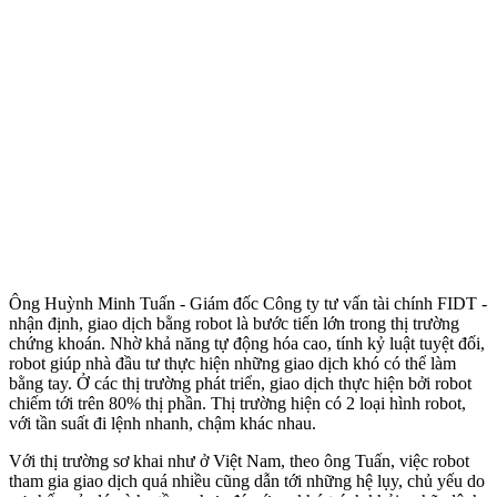
Ông Huỳnh Minh Tuấn - Giám đốc Công ty tư vấn tài chính FIDT -
nhận định, giao dịch bằng robot là bước tiến lớn trong thị trường
chứng khoán. Nhờ khả năng tự động hóa cao, tính kỷ luật tuyệt đối,
robot giúp nhà đầu tư thực hiện những giao dịch khó có thể làm
bằng tay. Ở các thị trường phát triển, giao dịch thực hiện bởi robot
chiếm tới trên 80% thị phần. Thị trường hiện có 2 loại hình robot,
với tần suất đi lệnh nhanh, chậm khác nhau.
Với thị trường sơ khai như ở Việt Nam, theo ông Tuấn, việc robot
tham gia giao dịch quá nhiều cũng dẫn tới những hệ lụy, chủ yếu do