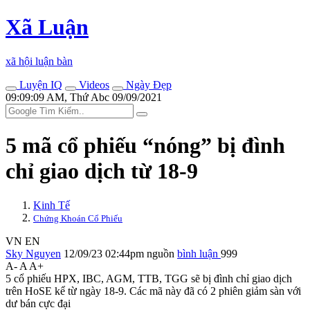
Xã Luận
xã hội luận bàn
Luyện IQ
Videos
Ngày Đẹp
09:09:09 AM, Thứ Abc 09/09/2021
5 mã cổ phiếu “nóng” bị đình
chỉ giao dịch từ 18-9
Kinh Tế
Chứng Khoán Cổ Phiếu
VN
EN
Sky Nguyen
12/09/23 02:44pm
nguồn
bình luận
999
A-
A
A+
5 cổ phiếu HPX, IBC, AGM, TTB, TGG sẽ bị đình chỉ giao dịch
trên HoSE kể từ ngày 18-9. Các mã này đã có 2 phiên giảm sàn với
dư bán cực đại