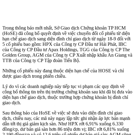
Trong thông báo mới nhất, Sở Giao dịch Chứng khoán TP HCM
(HoSE) đã công bố quyết định về việc chuyển đổi cổ phiếu từ diện
hạn chế giao dịch sang diện đình chỉ giao dịch từ ngày 18-9 đối với
5 cổ phiếu bao gồm: HPX của Công ty CP Đầu tư Hải Phát, IBC
của Công ty CP Đầu tư Apax Holdings, TGG của Công ty CP The
Golden Group, AGM của Công ty CP Xuất nhập khẩu An Giang và
TTB của Công ty CP Tập đoàn Tiến Bộ.
Những cổ phiếu này đang thuộc diện hạn chế của HOSE và chỉ
được giao dịch trong phiên chiều.
Lý do vì các doanh nghiệp này tiếp tục vi phạm các quy định về
công bố thông tin trên thị trường chứng khoán sau khi đã bị đưa vào
diện hạn chế giao dịch, thuộc trường hợp chứng khoán bị đình chỉ
giao dịch.
Sau thông báo của HoSE về việc sẽ đưa vào diện đình chỉ giao
dịch, chiều nay, các mã này ngay lập tức ghi nhận áp lực bán mạnh
dẫn tới thị giá giảm kịch sàn. Như HPX rớt 6,91% xuống 6.330
đồng/cp, dư bán giá sàn hơn 86 triệu đơn vị; IBC rớt 6,81% xuống
2.190 đồng/cp và có 12,6 triệu cổ phiếu dư bán giá sàn; AGM cũng