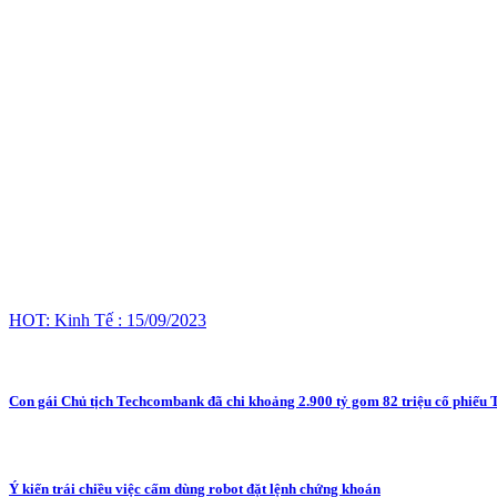
HOT: Kinh Tế : 15/09/2023
Con gái Chủ tịch Techcombank đã chi khoảng 2.900 tỷ gom 82 triệu cổ phiếu
Ý kiến trái chiều việc cấm dùng robot đặt lệnh chứng khoán