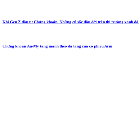
Khi Gen Z đầu tư Chứng khoán: Những cú sốc đầu đời trên thị trường xanh đỏ
Chứng khoán Âu-Mỹ tăng mạnh theo đà tăng của cổ phiếu Arm