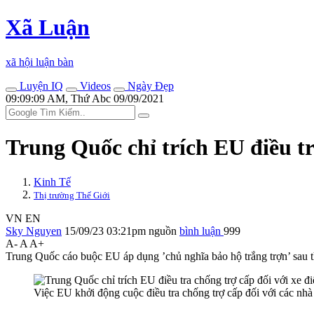
Xã Luận
xã hội luận bàn
Luyện IQ
Videos
Ngày Đẹp
09:09:09 AM, Thứ Abc 09/09/2021
Trung Quốc chỉ trích EU điều tr
Kinh Tế
Thị trường Thế Giới
VN
EN
Sky Nguyen
15/09/23 03:21pm
nguồn
bình luận
999
A-
A
A+
Trung Quốc cáo buộc EU áp dụng ’chủ nghĩa bảo hộ trắng trợn’ sau th
Việc EU khởi động cuộc điều tra chống trợ cấp đối với các nh