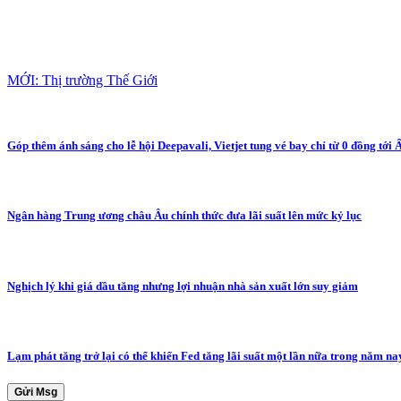
MỚI: Thị trường Thế Giới
Góp thêm ánh sáng cho lễ hội Deepavali, Vietjet tung vé bay chỉ từ 0 đồng tới 
Ngân hàng Trung ương châu Âu chính thức đưa lãi suất lên mức kỷ lục
Nghịch lý khi giá dầu tăng nhưng lợi nhuận nhà sản xuất lớn suy giảm
Lạm phát tăng trở lại có thể khiến Fed tăng lãi suất một lần nữa trong năm na
Gửi Msg