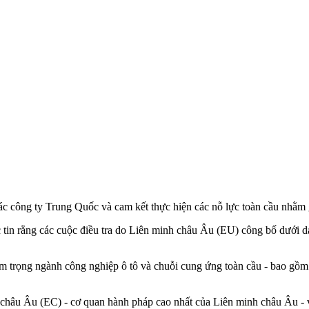
c công ty Trung Quốc và cam kết thực hiện các nỗ lực toàn cầu nhằm g
tin rằng các cuộc điều tra do Liên minh châu Âu (EU) công bố dưới d
m trọng ngành công nghiệp ô tô và chuỗi cung ứng toàn cầu - bao gồm 
hâu Âu (EC) - cơ quan hành pháp cao nhất của Liên minh châu Âu - về 