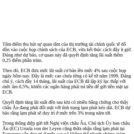
Tâm điểm thu hút sự quan tâm của thị trường tài chính quốc tế đổ
dồn vào cuộc họp chính sách của ECB, vừa kết thúc cách đây ít giờ.
Đúng như dự báo, cơ quan này đã quyết định tăng lãi suất thêm
0,25 điểm phần trăm.
Theo đó, ECB đưa mức lãi suất cơ bản lên mức 4% sau cuộc họp
ngày hôm nay. Đây là mức cao chưa từng có kể từ năm 1999. Đáng
chú ý, cách đây 14 tháng, lãi suất của ECB đã lập kỷ lục thấp với
mức âm 0,5%, khiến các ngân hàng phải trả tiền để gửi tiền mặt tại
ECB.
Quyết định tăng lãi suất đến sau khi có nhiều bằng chứng cho thấy
châu Âu đang phải đối mặt với tình trạng lạm phát kéo dài. ECB dự
báo rằng lạm phát sẽ duy trì ở mức trên 3% trong năm tới.
Trong thông điệp gửi tới Nghị viện châu Âu, Chủ tịch Ủy ban châu
Âu (EC) Ursula von der Leyen cũng thừa nhận rằng lạm phát tại
Eurozone vẫn duy trì ở mức cao và không thể nhanh chóng giảm