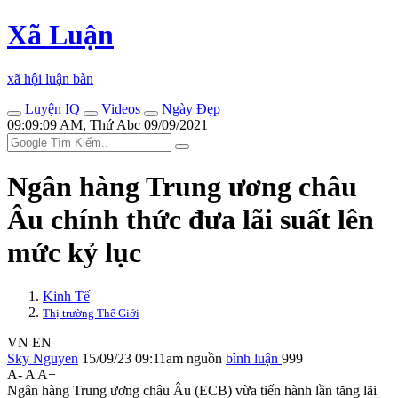
Xã Luận
xã hội luận bàn
Luyện IQ
Videos
Ngày Đẹp
09:09:09 AM, Thứ Abc 09/09/2021
Ngân hàng Trung ương châu
Âu chính thức đưa lãi suất lên
mức kỷ lục
Kinh Tế
Thị trường Thế Giới
VN
EN
Sky Nguyen
15/09/23 09:11am
nguồn
bình luận
999
A-
A
A+
Ngân hàng Trung ương châu Âu (ECB) vừa tiến hành lần tăng lãi