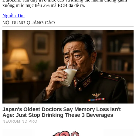
xuống mức mục tiêu 2% mà ECB đã đề ra.
Nguồn Tin: